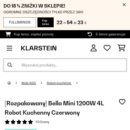
DO 18 % ZNIŻKI W SKLEPIE!
OGROMNE OSZCZĘDNOŚCI TYLKO PRZEZ 24H!
Kup
22
54
22
FULLSWING18
H
M
S
teraz
Kup teraz, zapłać później
3-letnia gwarancja
Małe AGD
Roboty kuchenne
[Rozpakowany] Bella Mini 1200W 4L
Robot Kuchenny Czerwony
113 Oceny