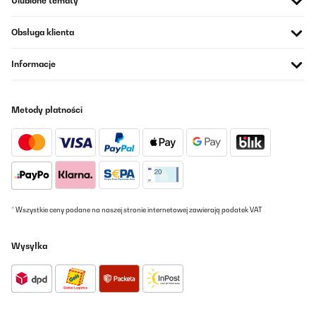
Ulubione tematy
Obsługa klienta
SPRAWDZONA OPINIA
15/11/2025
Informacje
J'adore ce robot pâtissier ! J'avais un modèle précédent, un cran
au-dessus, mais celui-ci est parfait à l'usage. Il est efficace et très
simple à utiliser.C'est le meilleur choix que j'ai fait.Je le
recommande sans hésiter.
Metody płatności
Utilisateur d'Amazon
Tłumacz
SPRAWDZONA OPINIA
08/11/2025
* Wszystkie ceny podane na naszej stronie internetowej zawierają podatek VAT
Bisher 2 feste Teige geknetet!Super geworden.Kleine, starke
Maschine .Preislich hervorzuheben.
Wysyłka
Amazon-Benutzer
Tłumacz