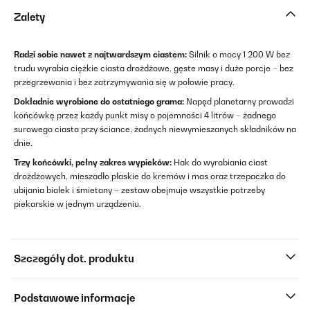
Zalety
Radzi sobie nawet z najtwardszym ciastem:
Silnik o mocy 1 200 W bez
trudu wyrabia ciężkie ciasta drożdżowe, gęste masy i duże porcje – bez
przegrzewania i bez zatrzymywania się w połowie pracy.
Dokładnie wyrobione do ostatniego grama:
Napęd planetarny prowadzi
końcówkę przez każdy punkt misy o pojemności 4 litrów – żadnego
surowego ciasta przy ściance, żadnych niewymieszanych składników na
dnie.
Trzy końcówki, pełny zakres wypieków:
Hak do wyrabiania ciast
drożdżowych, mieszadło płaskie do kremów i mas oraz trzepaczka do
ubijania białek i śmietany – zestaw obejmuje wszystkie potrzeby
piekarskie w jednym urządzeniu.
Szczegóły dot. produktu
Podstawowe informacje