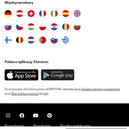
SPRAWDZONA OPINIA
Międzynarodowy
29/08/2025
Für Hausgebrauch sehr gut
Amazon-Benutzer
Tłumacz
SPRAWDZONA OPINIA
27/08/2025
Pobierz aplikację Klarstein
Great company to deal with. Communication all the way to
delivery, and they even included a UK plug adapter. The product
itself is excellent and simple to use. Takes up very little space and
works as expected. Highly recommended.
Ta strona jest chroniona przez reCAPTCHA i obowiązują ją
Zasady ochrony prywatności
Amazon user
oraz
Warunki korzystania
Google.
Tłumacz
SPRAWDZONA OPINIA
19/08/2025
Prywatność
Regulamin
Stopka redakcyjna