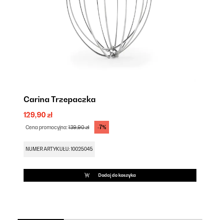
Carina Trzepaczka
C
129,90 zł
65
-7%
Cena promocyjna:
139,90 zł
Ce
NUMER ARTYKUŁU: 10025045
NU
Dodaj do koszyka