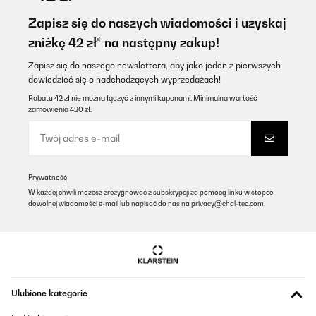
this was a gift and we were very pleased with the mixer. well
packed in strong boxes
Zapisz się do naszych wiadomości i uzyskaj
zniżkę 42 zł* na następny zakup!
Amazon user
Tłumacz
Zapisz się do naszego newslettera, aby jako jeden z pierwszych
dowiedzieć się o nadchodzących wyprzedażach!
Rabatu 42 zł nie można łączyć z innymi kuponami. Minimalna wartość
SPRAWDZONA OPINIA
zamówienia 420 zł.
10/02/2026
Great quality, well manufactured sturdy componentAlso price is
very goodProduct arrived 4 days early which was a bonus
Amazon user
Prywatność
W każdej chwili możesz zrezygnować z subskrypcji za pomocą linku w stopce
Tłumacz
dowolnej wiadomości e-mail lub napisać do nas na
privacy@chal-tec.com
.
SPRAWDZONA OPINIA
06/02/2026
Einfach fantastisch! Trotz seiner geringen Größe ist es schnell
und knetet perfekt. Ich bin begeistert; es hat mir Zeit gespart und
meinen Händen viel Ruhe beim Kneten verschafft. Ich kann es
Ulubione kategorie
wärmstens empfehlen.