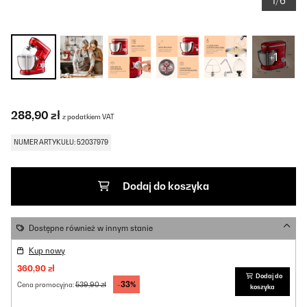
1/6
+1
288,90 zł
z podatkiem VAT
NUMER ARTYKUŁU: 52037979
Dodaj do koszyka
Dostępne również w innym stanie
Kup nowy
360,90 zł
Dodaj do
-33%
539,90 zł
Cena promocyjna:
koszyka