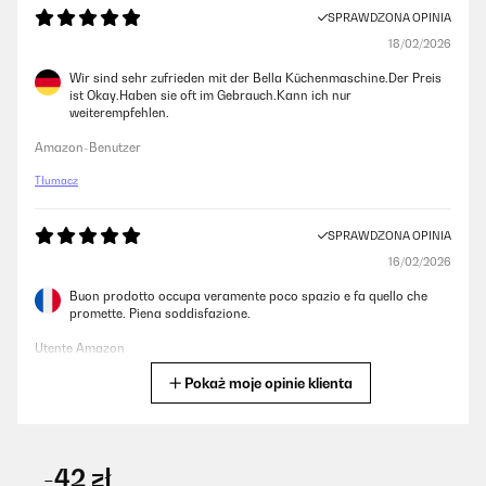
SPRAWDZONA OPINIA
18/02/2026
Wir sind sehr zufrieden mit der Bella Küchenmaschine.Der Preis
ist Okay.Haben sie oft im Gebrauch.Kann ich nur
weiterempfehlen.
Amazon-Benutzer
Tłumacz
SPRAWDZONA OPINIA
16/02/2026
Buon prodotto occupa veramente poco spazio e fa quello che
promette. Piena soddisfazione.
Utente Amazon
Pokaż moje opinie klienta
Tłumacz
SPRAWDZONA OPINIA
15/02/2026
-42 zł