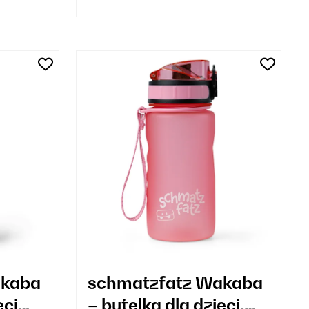
akaba
schmatzfatz Wakaba
eci
– butelka dla dzieci,