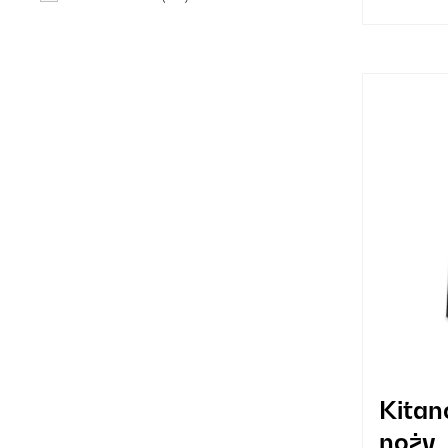
Drewno
(31)
Różowy
(29)
Biały
(14)
Pomarańczowy
(11)
Czerwony
(10)
Fioletowy
(6)
Brązowy
(5)
Kremowy
(5)
Szary
(3)
Złoto
(3)
Kitan
Brąz metaliczny
(1)
noży