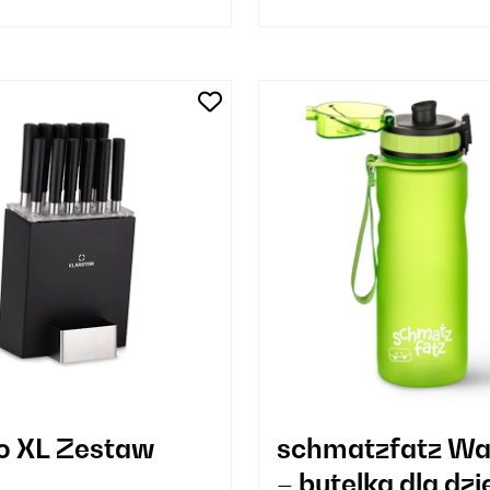
o XL Zestaw
schmatzfatz W
– butelka dla dzi