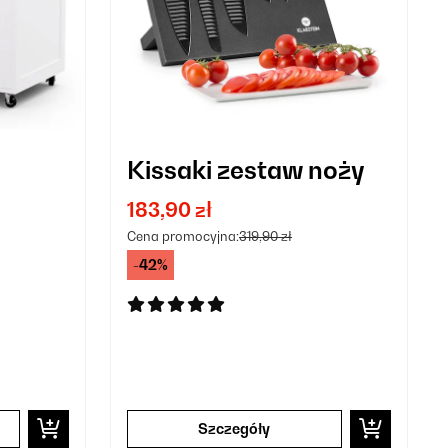
Kissaki zestaw noży
183,90 zł
2
Cena promocyjna:
319,90 zł
i
-42%
Szczegóły