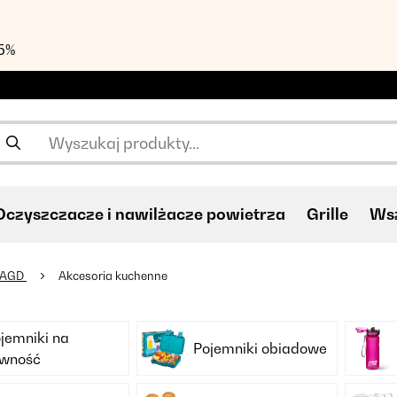
55%
Oczyszczacze i nawilżacze powietrza
Grille
Wsz
 AGD
Akcesoria kuchenne
jemniki na
Pojemniki obiadowe
ywność