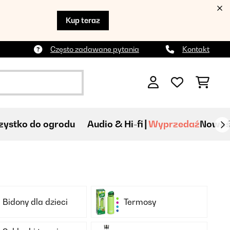
Kup teraz
Często zadawane pytania
Kontakt
ystko do ogrodu
Audio & Hi-fi
Wyprzedaź
Nowoś
Bidony dla dzieci
Termosy