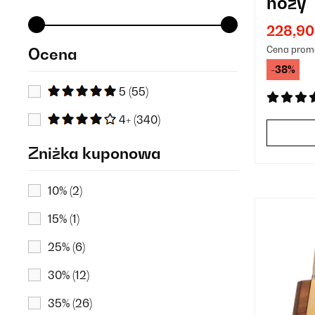
noży
228,90
Cena prom
Ocena
-38%
5
(55)
4+
(340)
Zniżka kuponowa
10%
(2)
15%
(1)
25%
(6)
30%
(12)
35%
(26)