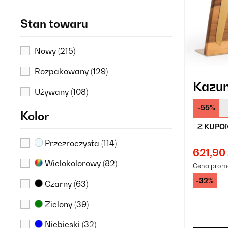
40%
(1)
Stan towaru
45%
(14)
Nowy
(215)
50%
(3)
Rozpakowany
(129)
55%
(42)
Kazun
Używany
(108)
-55%
Kolor
Z KUPO
Przezroczysta
(114)
621,90 
Wielokolorowy
(82)
Cena prom
-32%
Czarny
(63)
Zielony
(39)
Niebieski
(32)