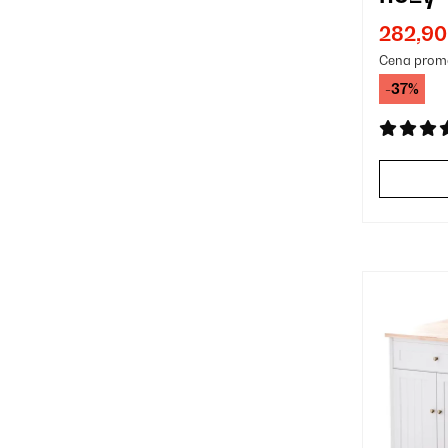
Żółty
(1)
282,90
Cena prom
-37%