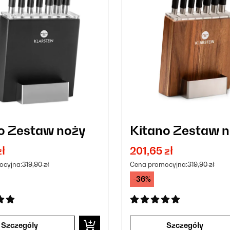
o Zestaw noży
Kitano Zestaw 
zł
201,65 zł
ocyjna:
319,90 zł
Cena promocyjna:
319,90 zł
-36%
Szczegóły
Szczegóły