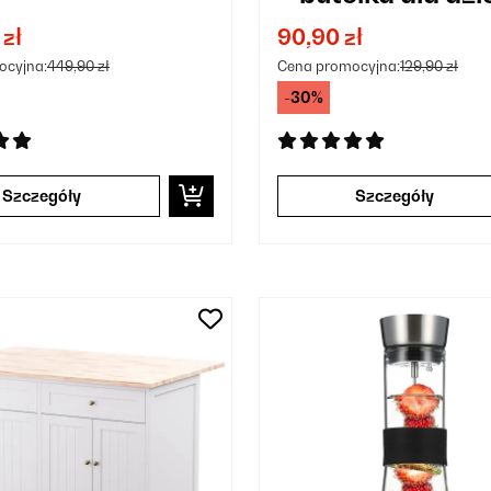
500 ml Tworzy
 zł
90,90 zł
sztuczne Kolor z
ocyjna:
449,90 zł
Cena promocyjna:
129,90 zł
-30%
Szczegóły
Szczegóły