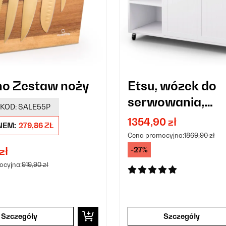
o Zestaw noży
Etsu, wózek do
serwowania,
KOD:
SALE55P
wysuwany blat, 
1354,90 zł
NEM:
279,86 ZŁ
szuflady, 2 drzw
Cena promocyjna:
1869,90 zł
zł
-27%
ocyjna:
919,90 zł
Szczegóły
Szczegóły