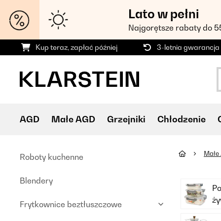
Lato w pełni
Najgorętsze rabaty do 
Kup teraz, zapłać później
3-letnia gwarancja
AGD
Małe AGD
Grzejniki
Chłodzenie
Małe
Roboty kuchenne
Blendery
Po
ż
Frytkownice beztłuszczowe