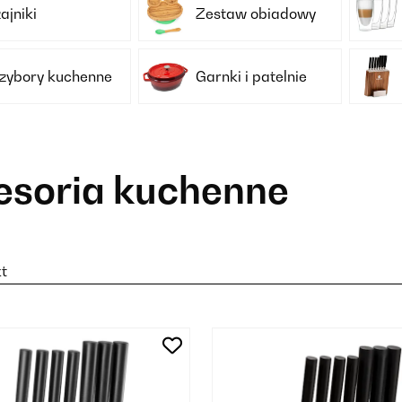
ajniki
Zestaw obiadowy
zybory kuchenne
Garnki i patelnie
esoria kuchenne
t