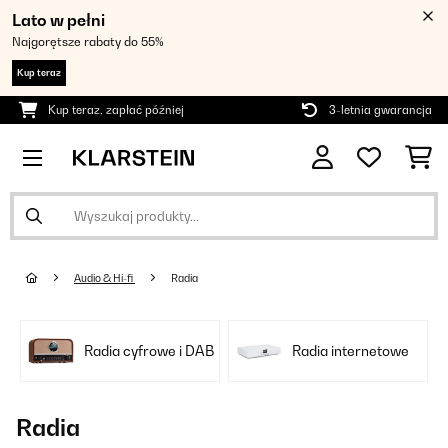
Lato w pełni
Najgorętsze rabaty do 55%
Kup teraz
Kup teraz, zapłać później
3-letnia gwarancja
Audio & Hi-fi
Radia
Radia cyfrowe i DAB
Radia internetowe
Radia