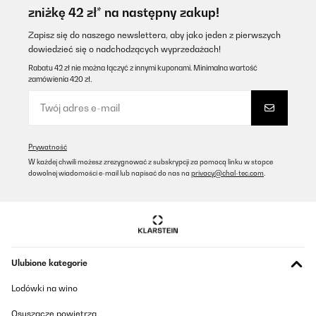
zniżkę 42 zł* na następny zakup!
Zapisz się do naszego newslettera, aby jako jeden z pierwszych
dowiedzieć się o nadchodzących wyprzedażach!
Rabatu 42 zł nie można łączyć z innymi kuponami. Minimalna wartość
zamówienia 420 zł.
Prywatność
W każdej chwili możesz zrezygnować z subskrypcji za pomocą linku w stopce
dowolnej wiadomości e-mail lub napisać do nas na
privacy@chal-tec.com
.
Ulubione kategorie
Lodówki na wino
Osuszacze powietrza