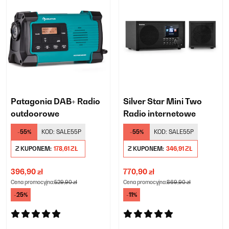
Patagonia DAB+ Radio
Silver Star Mini Two
outdoorowe
Radio internetowe
-55%
KOD:
SALE55P
-55%
KOD:
SALE55P
Z KUPONEM:
178,61 ZŁ
Z KUPONEM:
346,91 ZŁ
396,90 zł
770,90 zł
Cena promocyjna:
529,90 zł
Cena promocyjna:
869,90 zł
-25%
-11%