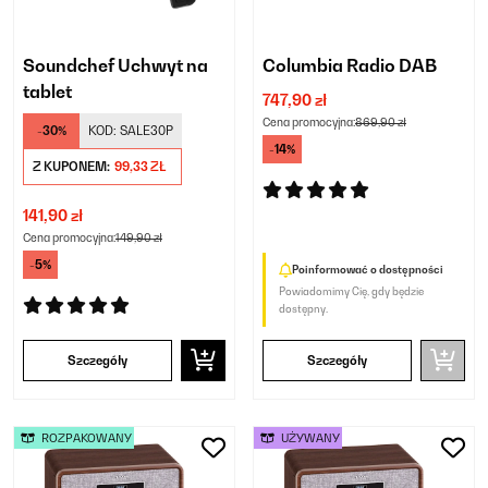
Soundchef Uchwyt na
Columbia Radio DAB
tablet
747,90 zł
Cena promocyjna:
869,90 zł
-30%
KOD:
SALE30P
-14%
Z KUPONEM:
99,33 ZŁ
141,90 zł
Cena promocyjna:
149,90 zł
-5%
Poinformować o dostępności
Powiadomimy Cię, gdy będzie
dostępny.
Szczegóły
Szczegóły
ROZPAKOWANY
UŻYWANY