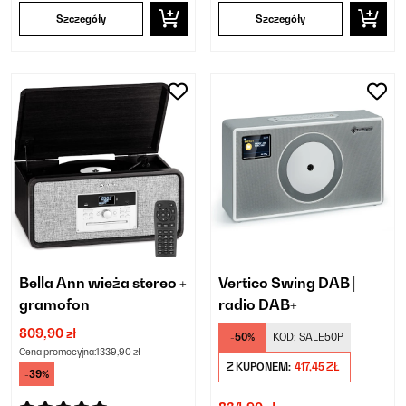
Szczegóły
Szczegóły
Bella Ann wieża stereo +
Vertico Swing DAB |
gramofon
radio DAB+
809,90 zł
-50%
KOD:
SALE50P
Cena promocyjna:
1339,90 zł
Z KUPONEM:
417,45 ZŁ
-39%