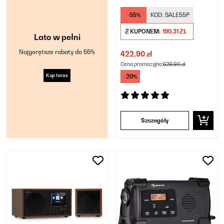
-55%
KOD:
SALE55P
Z KUPONEM:
190,31 ZŁ
Lato w pełni
Najgorętsze rabaty do 55%
422,90 zł
Cena promocyjna:
529,90 zł
Kup teraz
-20%
Szczegóły