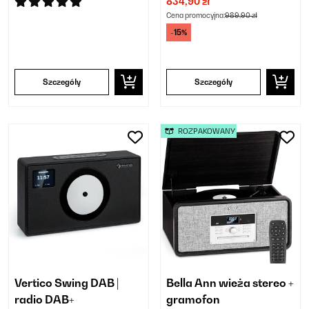
834,90 zł
Cena promocyjna:
989,90 zł
-15%
Szczegóły
Szczegóły
ROZPAKOWANY
Vertico Swing DAB |
Bella Ann wieża stereo +
radio DAB+
gramofon