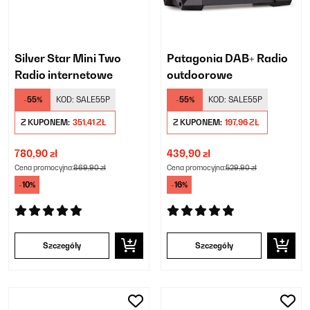
Silver Star Mini Two
Patagonia DAB+ Radio
Radio internetowe
outdoorowe
-55%
KOD:
SALE55P
-55%
KOD:
SALE55P
Z KUPONEM:
351,41 ZŁ
Z KUPONEM:
197,96 ZŁ
780,90 zł
439,90 zł
Cena promocyjna:
869,90 zł
Cena promocyjna:
529,90 zł
-10%
-16%
Szczegóły
Szczegóły