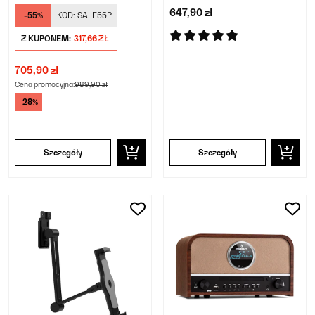
647,90 zł
-55%
KOD:
SALE55P
Z KUPONEM:
317,66 ZŁ
705,90 zł
Cena promocyjna:
989,90 zł
-28%
Szczegóły
Szczegóły