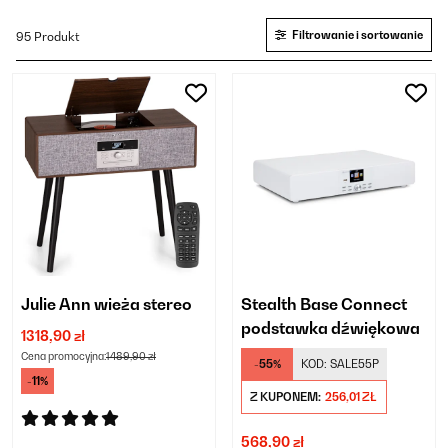
Filtrowanie i sortowanie
95 Produkt
Julie Ann wieża stereo
Stealth Base Connect
podstawka dźwiękowa
1318,90 zł
Cena promocyjna:
1489,90 zł
-55%
KOD:
SALE55P
-11%
Z KUPONEM:
256,01 ZŁ
568,90 zł