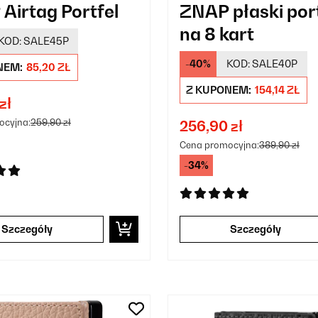
Airtag Portfel
ZNAP płaski por
na 8 kart
KOD:
SALE45P
-40%
KOD:
SALE40P
NEM:
85,20 ZŁ
Z KUPONEM:
154,14 ZŁ
zł
ocyjna:
259,90 zł
256,90 zł
Cena promocyjna:
389,90 zł
-34%
Szczegóły
Szczegóły