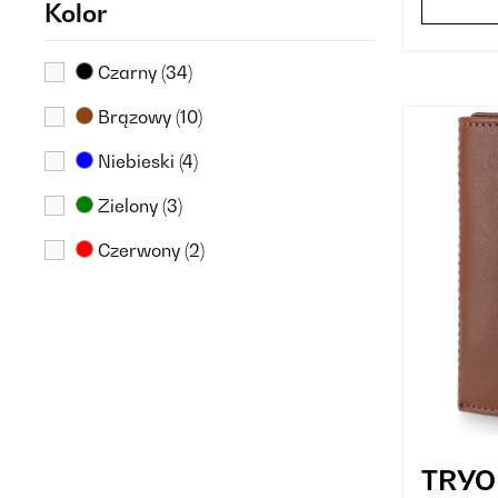
Kolor
Czarny
(34)
Brązowy
(10)
Niebieski
(4)
Zielony
(3)
Czerwony
(2)
Pomarańczowy
(1)
Różowy
(1)
Szarobeżowy
(1)
Szary
(1)
Wielokolorowy
(1)
TRYO 