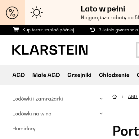
Lato w pełni
Najgorętsze rabaty do 
Kup teraz, zapłać później
3-letnia gwarancja
AGD
Małe AGD
Grzejniki
Chłodzenie
AGD
Lodówki i zamrażarki
Lodówki na wino
Port
Humidory