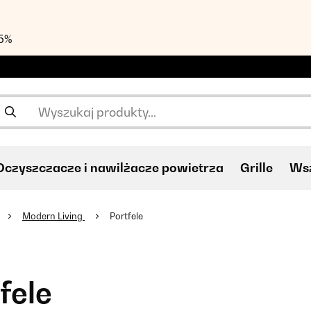
55%
Oczyszczacze i nawilżacze powietrza
Grille
Wsz
Modern Living
Portfele
fele