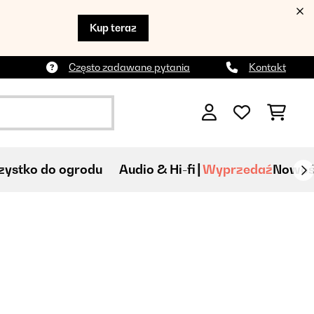
Kup teraz
Często zadawane pytania
Kontakt
ystko do ogrodu
Audio & Hi-fi
Wyprzedaź
Nowoś