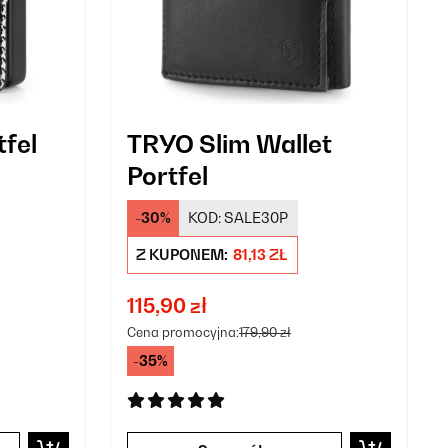
tfel
TRYO Slim Wallet
Portfel
-30%
KOD:
SALE30P
Z KUPONEM:
81,13 ZŁ
115,90 zł
Cena promocyjna:
179,90 zł
-35%