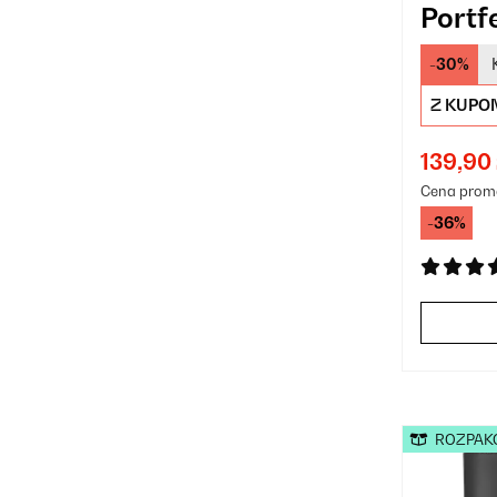
Portf
-30%
Z KUPO
139,90 
Cena prom
-36%
ROZPAK