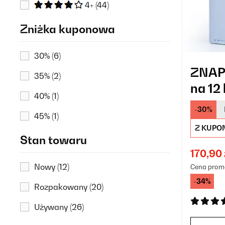
4+
(44)
Zniżka kuponowa
30%
(6)
ZNAP 
35%
(2)
na 12 
40%
(1)
-30%
45%
(1)
Z KUPO
Stan towaru
170,90 
Nowy
(12)
Cena prom
-34%
Rozpakowany
(20)
Używany
(26)