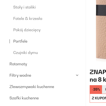
Stoły i stoliki
Fotele & krzesła
Pokój dziecięcy
Portfele
Czujniki dymu
Rotomaty
ZNAP 
Filtry wodne
na 8 
Zlewozmywaki kuchenne
-35%
Szafki kuchenne
Z KUPO