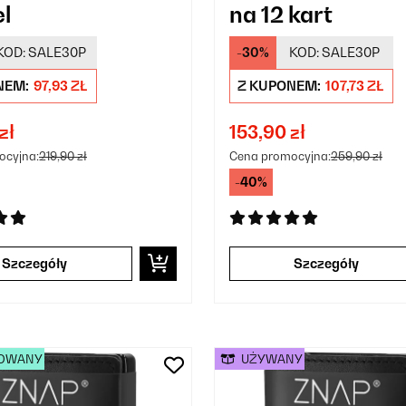
el
na 12 kart
KOD:
SALE30P
-30%
KOD:
SALE30P
NEM:
97,93 ZŁ
Z KUPONEM:
107,73 ZŁ
zł
153,90 zł
ocyjna:
219,90 zł
Cena promocyjna:
259,90 zł
-40%
Szczegóły
Szczegóły
OWANY
UŻYWANY