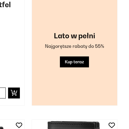
tfel
Lato w pełni
Najgorętsze rabaty do 55%
Kup teraz