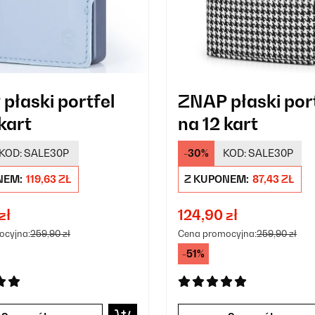
płaski portfel
ZNAP płaski por
kart
na 12 kart
KOD:
SALE30P
-30%
KOD:
SALE30P
NEM:
119,63 ZŁ
Z KUPONEM:
87,43 ZŁ
zł
124,90 zł
ocyjna:
259,90 zł
Cena promocyjna:
259,90 zł
-51%