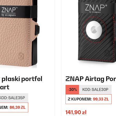
płaski portfel
ZNAP Airtag Por
kart
-30%
KOD:
SALE30P
KOD:
SALE35P
Z KUPONEM:
99,33 ZŁ
NEM:
86,39 ZŁ
141,90 zł