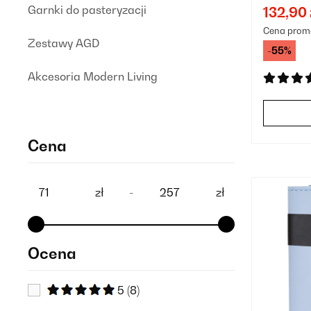
Garnki do pasteryzacji
132,90 
Cena prom
Zestawy AGD
-55%
Akcesoria Modern Living
Cena
zł
-
zł
Ocena
5
(8)