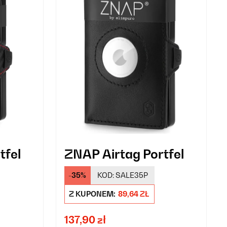
tfel
ZNAP Airtag Portfel
-35%
KOD:
SALE35P
Z KUPONEM:
89,64 ZŁ
137,90 zł