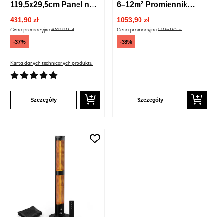
119,5x29,5cm Panel na
6–12m² Promiennik
podczerwień Biały
podczerwieni Biały
431,90 zł
1053,90 zł
Cena promocyjna:
689,90 zł
Cena promocyjna:
1705,90 zł
-37%
-38%
Karta danych technicznych produktu
Szczegóły
Szczegóły