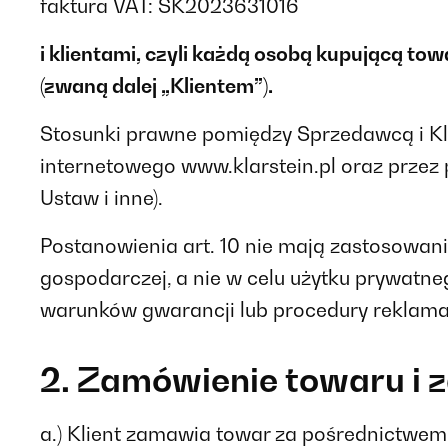
faktura VAT: SK2023631016
i klientami, czyli każdą osobą kupującą to
(zwaną dalej „Klientem”).
Stosunki prawne pomiędzy Sprzedawcą i Kli
internetowego www.klarstein.pl oraz przez
Ustaw i inne).
Postanowienia art. 10 nie mają zastosowani
gospodarczej, a nie w celu użytku prywatn
warunków gwarancji lub procedury reklamac
2. Zamówienie towaru i
a.) Klient zamawia towar za pośrednictwe