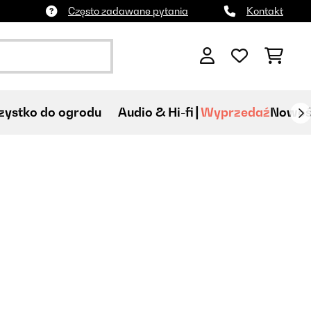
Często zadawane pytania
Kontakt
ystko do ogrodu
Audio & Hi-fi
Wyprzedaź
Nowoś