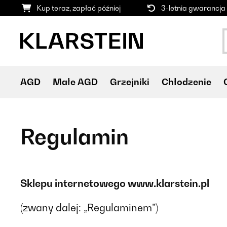
Kup teraz, zapłać później
3-letnia gwarancja
AGD
Małe AGD
Grzejniki
Chłodzenie
Regulamin
Sklepu internetowego www.klarstein.pl
(zwany dalej: „Regulaminem”)