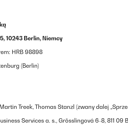
łką
5, 10243 Berlin, Niemcy
rem: HRB 98898
nburg (Berlin)
artin Treek, Thomas Stanzl (zwany dalej „Sprz
iness Services a. s., Grösslingová 6-8, 811 09