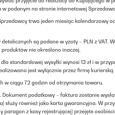
wysłać przyjęcie do realizacji do Kupującego w
ru w podanym na stronie internetowej Sprzedawc
przedawcy trwa jeden miesiąc kalendarzowy od d
ów detalicznych są podane w yzoty – PLN z VAT. 
 produktów nie określono inaczej.
s dla standardowej wysyłki wynosi 13 zł i w p
ealizowana jest wyłącznie przez firmę kurierską.
ch w ciągu 72 godzin od otrzymania towaru.
 Dokument podatkowy – faktura zostanie wysłana
a) służy również jako karta gwarancyjna. W prz
 paragon z kasy rejestrującej) przejęte osobiśc