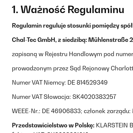
1. Ważność Regulaminu
Regulamin reguluje stosunki pomiędzy spó
Chal-Tec GmbH, z siedzibą: Mühlenstraße 2
zapisaną w Rejestru Handlowym pod nume
prowadzonym przez Sąd Rejonowy Charlotte
Numer VAT Niemcy: DE 814529349
Numer VAT Słowacja: SK4020383257
WEEE-Nr.: DE 46906833; członek zarządu: M
Przedstawicielstwo w Polskę:
KLARSTEIN Bus