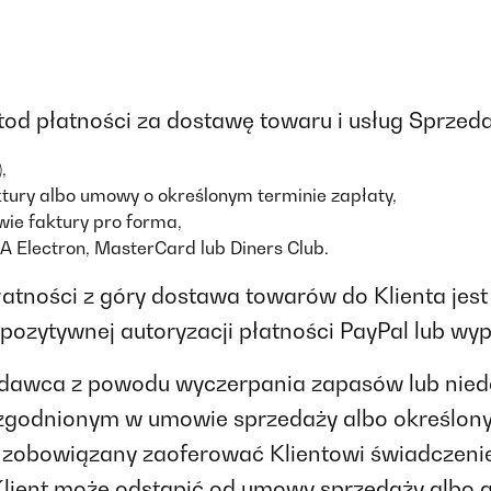
tod płatności za dostawę towaru i usług Sprzed
,
tury albo umowy o określonym terminie zapłaty,
ie faktury pro forma,
A Electron, MasterCard lub Diners Club.
atności z góry dostawa towarów do Klienta jes
 pozytywnej autoryzacji płatności PayPal lub wy
rzedawca z powodu wyczerpania zapasów lub niedo
uzgodnionym w umowie sprzedaży albo określony
 zobowiązany zaoferować Klientowi świadczenie
lient może odstąpić od umowy sprzedaży albo 