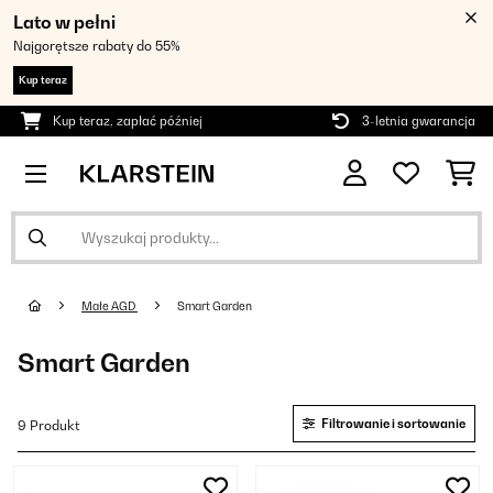
Lato w pełni
Najgorętsze rabaty do 55%
Kup teraz
Kup teraz, zapłać później
3-letnia gwarancja
Małe AGD
Smart Garden
Smart Garden
Filtrowanie i sortowanie
9 Produkt