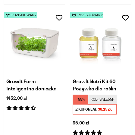
ROZPAKOWANY
ROZPAKOWANY
GrowIt Farm
Growlt Nutri Kit 60
Inteligentna doniczka
Pożywka dla roślin
1452,00 zł
-55%
KOD:
SALE55P
Z KUPONEM:
38,25 ZŁ
85,00 zł