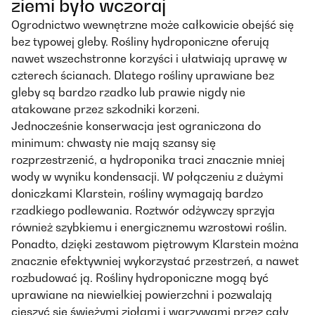
ziemi było wczoraj
Ogrodnictwo wewnętrzne może całkowicie obejść się
bez typowej gleby. Rośliny hydroponiczne oferują
nawet wszechstronne korzyści i ułatwiają uprawę w
czterech ścianach. Dlatego rośliny uprawiane bez
gleby są bardzo rzadko lub prawie nigdy nie
atakowane przez szkodniki korzeni.
Jednocześnie konserwacja jest ograniczona do
minimum: chwasty nie mają szansy się
rozprzestrzenić, a hydroponika traci znacznie mniej
wody w wyniku kondensacji. W połączeniu z dużymi
doniczkami Klarstein, rośliny wymagają bardzo
rzadkiego podlewania. Roztwór odżywczy sprzyja
również szybkiemu i energicznemu wzrostowi roślin.
Ponadto, dzięki zestawom piętrowym Klarstein można
znacznie efektywniej wykorzystać przestrzeń, a nawet
rozbudować ją. Rośliny hydroponiczne mogą być
uprawiane na niewielkiej powierzchni i pozwalają
cieszyć się świeżymi ziołami i warzywami przez cały