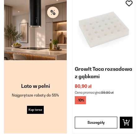
GrowIt Taca rozsadowa
z gąbkami
Lato w pełni
80,90 zł
Cena promocyjna:
89,90 zł
Najgorętsze rabaty do 55%
-10%
Kup teraz
Szczegóły