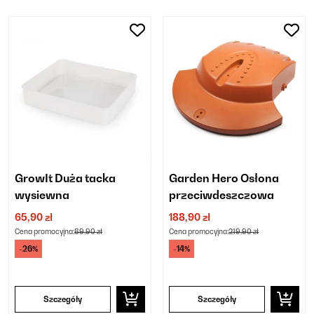
GrowIt Duża tacka
Garden Hero Osłona
wysiewna
przeciwdeszczowa
65,90 zł
188,90 zł
Cena promocyjna:
89,90 zł
Cena promocyjna:
219,90 zł
-26%
-14%
Szczegóły
Szczegóły