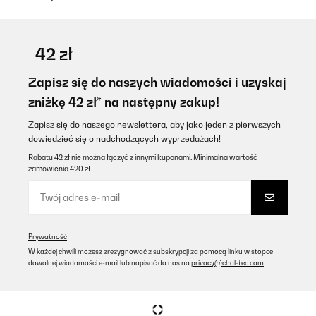
-42 zł
Zapisz się do naszych wiadomości i uzyskaj
zniżkę 42 zł* na następny zakup!
Zapisz się do naszego newslettera, aby jako jeden z pierwszych
dowiedzieć się o nadchodzących wyprzedażach!
Rabatu 42 zł nie można łączyć z innymi kuponami. Minimalna wartość
zamówienia 420 zł.
Prywatność
W każdej chwili możesz zrezygnować z subskrypcji za pomocą linku w stopce
dowolnej wiadomości e-mail lub napisać do nas na
privacy@chal-tec.com
.