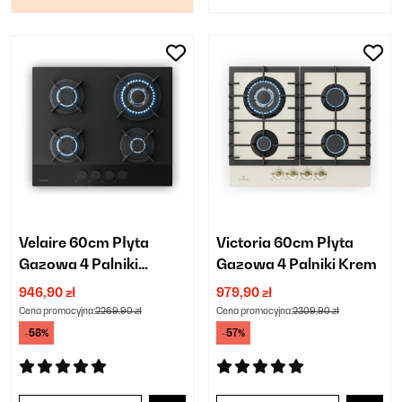
Velaire 60cm Płyta
Victoria 60cm Płyta
Gazowa 4 Palniki
Gazowa 4 Palniki Krem
Czarny
946,90 zł
979,90 zł
Cena promocyjna:
2269,90 zł
Cena promocyjna:
2309,90 zł
-58%
-57%