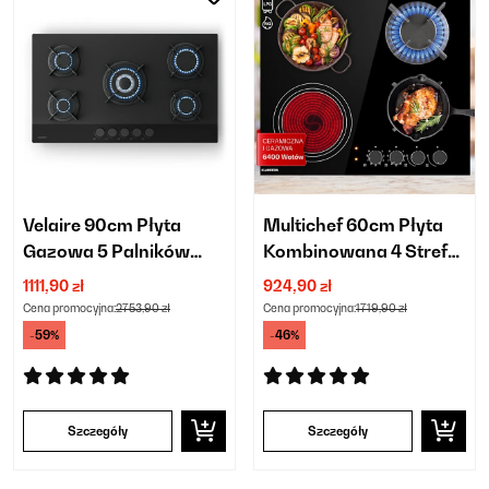
Velaire 90cm Płyta
Multichef 60cm Płyta
Gazowa 5 Palników
Kombinowana 4 Strefy
Czarny
Gotowania Czarne
1111,90 zł
924,90 zł
Szkło
Cena promocyjna:
2753,90 zł
Cena promocyjna:
1719,90 zł
-59%
-46%
Szczegóły
Szczegóły