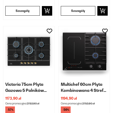
Szczegóły
Szczegóły
Victoria 75cm Płyta
Multichef 60cm Płyta
Gazowa 5 Palników
Kombinowana 4 Strefy
Czarny
Gotowania Czarny
1173,90 zł
1194,90 zł
Cena promocyjna:
2753,90 zł
Cena promocyjna:
2753,90 zł
-57%
-56%