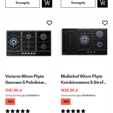
Szczegóły
Szczegóły
Victoria 90cm Płyta
Multichef 90cm Płyta
Gazowa 5 Palników
Kombinowana 5 Stref
Czarny
Gotowania Czarne
1287,90 zł
1625,90 zł
Szkło
Cena promocyjna:
2753,90 zł
Cena promocyjna:
3049,90 zł
-53%
-46%