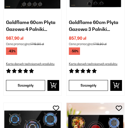
Goldflame 60cm Płyta
Goldflame 60cm Płyta
Gazowa 4 Palniki
Gazowa 3 Palniki
Czarne Szkło
Czarny
987,90 zł
857,90 zł
Cena promocyjna:
1749,90 zł
Cena promocyjna:
1719,90 zł
-43%
-50%
Karta danych technicznych produktu
Karta danych technicznych produktu
Szczegóły
Szczegóły