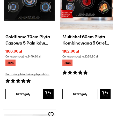
Goldflame 70cm Płyta
Multichef 60cm Płyta
Gazowa 5 Palników
Kombinowana 5 Stref
Czarny
Gotowania Czarny
1166,90 zł
1162,90 zł
Cena promocyjna:
2449,90 zł
Cena promocyjna:
2269,90 zł
-52%
-48%
Karta danych technicznych produktu
Szczegóły
Szczegóły