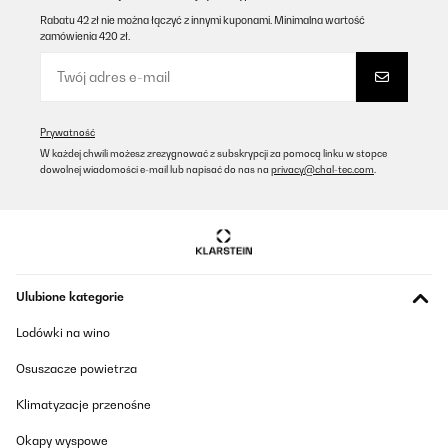
Rabatu 42 zł nie można łączyć z innymi kuponami. Minimalna wartość
zamówienia 420 zł.
Prywatność
W każdej chwili możesz zrezygnować z subskrypcji za pomocą linku w stopce
dowolnej wiadomości e-mail lub napisać do nas na
privacy@chal-tec.com
.
Ulubione kategorie
Lodówki na wino
Osuszacze powietrza
Klimatyzacje przenośne
Okapy wyspowe