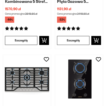
Kombinowana 5 Stref
Płyta Gazowa 5
Gotowania Czarny
Palników Czarny
1570,90 zł
1131,90 zł
Cena promocyjna:
2849,90 zł
Cena promocyjna:
2449,90 zł
-44%
-53%
Szczegóły
Szczegóły