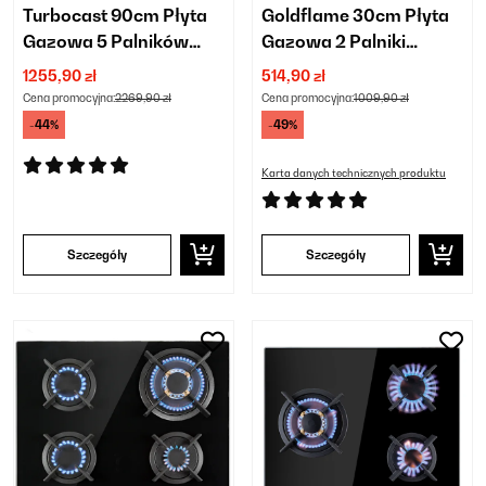
Turbocast 90cm Płyta
Goldflame 30cm Płyta
Gazowa 5 Palników
Gazowa 2 Palniki
Srebrny
Czarny
1255,90 zł
514,90 zł
Cena promocyjna:
2269,90 zł
Cena promocyjna:
1009,90 zł
-44%
-49%
Karta danych technicznych produktu
Szczegóły
Szczegóły