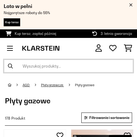
Lato w pełni
Najgorętsze rabaty do 55%
Kup teraz
Kup teraz, zapłać później
3-letnia gwarancja
AGD
Płyty grzewcze
Płyty gazowe
Płyty gazowe
Filtrowanie i sortowanie
178 Produkt