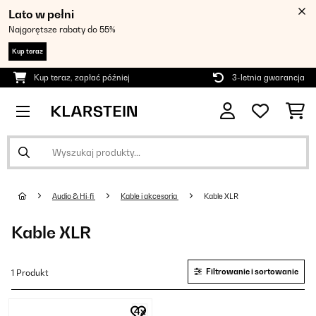
Lato w pełni
Najgorętsze rabaty do 55%
Kup teraz
Kup teraz, zapłać później
3-letnia gwarancja
Audio & Hi-fi
Kable i akcesoria
Kable XLR
Kable XLR
Filtrowanie i sortowanie
1 Produkt