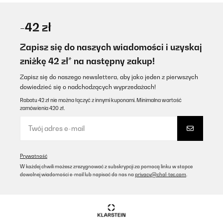
-42 zł
Zapisz się do naszych wiadomości i uzyskaj
zniżkę 42 zł* na następny zakup!
Zapisz się do naszego newslettera, aby jako jeden z pierwszych
dowiedzieć się o nadchodzących wyprzedażach!
Rabatu 42 zł nie można łączyć z innymi kuponami. Minimalna wartość
zamówienia 420 zł.
Prywatność
W każdej chwili możesz zrezygnować z subskrypcji za pomocą linku w stopce
dowolnej wiadomości e-mail lub napisać do nas na
privacy@chal-tec.com
.