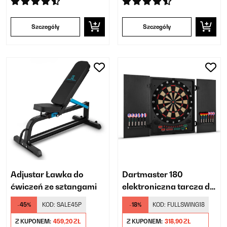
Szczegóły
Szczegóły
Adjustar Ławka do
Dartmaster 180
ćwiczeń ze sztangami
elektroniczna tarcza do
darta z drzwiczkami
-45%
KOD:
SALE45P
-18%
KOD:
FULLSWING18
Z KUPONEM:
459,20 ZŁ
Z KUPONEM:
318,90 ZŁ