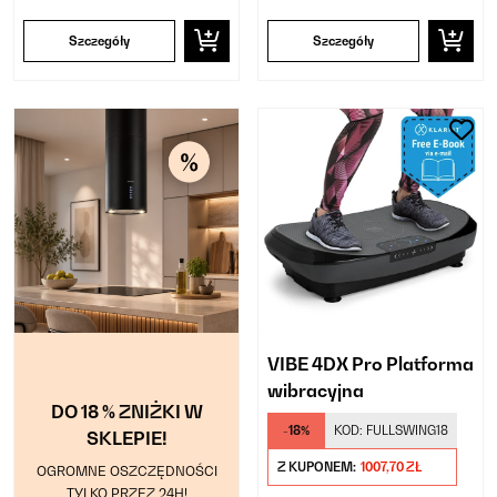
Szczegóły
Szczegóły
VIBE 4DX Pro Platforma
wibracyjna
DO 18 % ZNIŻKI W
-18%
KOD:
FULLSWING18
SKLEPIE!
Z KUPONEM:
1007,70 ZŁ
OGROMNE OSZCZĘDNOŚCI
TYLKO PRZEZ 24H!