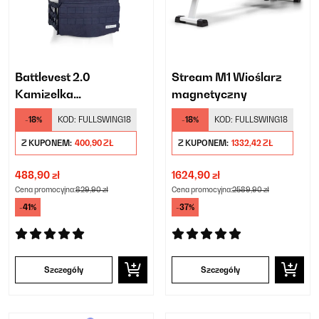
Battlevest 2.0
Stream M1 Wioślarz
Kamizelka
magnetyczny
obciążeniowa
-18%
KOD:
FULLSWING18
-18%
KOD:
FULLSWING18
Z KUPONEM:
400,90 ZŁ
Z KUPONEM:
1332,42 ZŁ
488,90 zł
1624,90 zł
Cena promocyjna:
829,90 zł
Cena promocyjna:
2589,90 zł
-41%
-37%
Szczegóły
Szczegóły