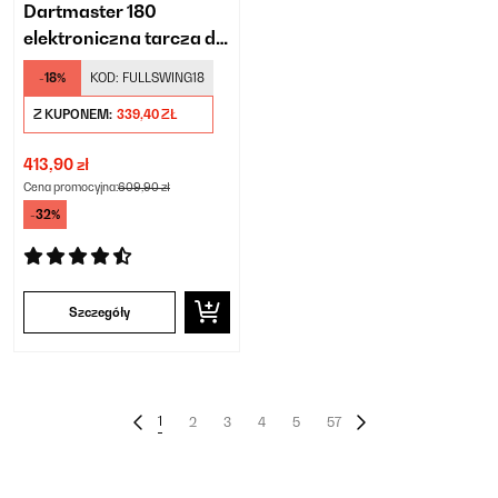
Dartmaster 180
elektroniczna tarcza do
darta z drzwiczkami
-18%
KOD:
FULLSWING18
Z KUPONEM:
339,40 ZŁ
413,90 zł
Cena promocyjna:
609,90 zł
-32%
Szczegóły
1
2
3
4
5
57