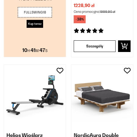
1228,90 zł
Cena promocyjna:
1999,90 zł
FULLSWING18
-38%
Kup teraz
Szczegóły
10
41
46
H
M
S
Helios Wioślarz
NordicAura Double