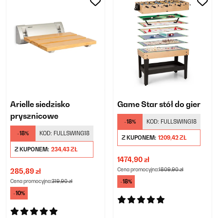
Arielle siedzisko
Game Star stół do gier
prysznicowe
-18%
KOD:
FULLSWING18
-18%
KOD:
FULLSWING18
Z KUPONEM:
1209,42 ZŁ
Z KUPONEM:
234,43 ZŁ
1474,90 zł
Cena promocyjna:
1809,90 zł
285,89 zł
Cena promocyjna:
319,90 zł
-18%
-10%