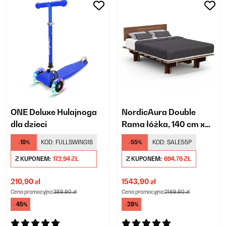
ONE Deluxe Hulajnoga
NordicAura Double
dla dzieci
Rama łóżka, 140 cm x
200 cm
-18%
KOD:
FULLSWING18
-55%
KOD:
SALE55P
Z KUPONEM:
172,94 ZŁ
Z KUPONEM:
694,76 ZŁ
210,90 zł
1543,90 zł
Cena promocyjna:
389,90 zł
Cena promocyjna:
2169,90 zł
-45%
-28%