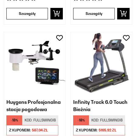
Szczegóły
Szczegóły
Huygens Profesjonalna
Infinity Track 6.0 Touch
stacja pogodowa
Bieżnia
-18%
KOD:
FULLSWING18
-18%
KOD:
FULLSWING18
Z KUPONEM:
587,04 ZŁ
Z KUPONEM:
5165,92 ZŁ