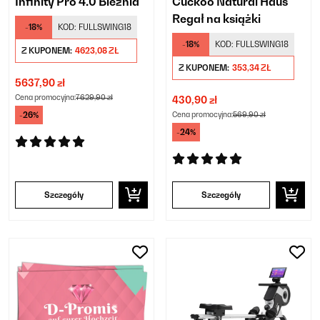
Infinity Pro 4.0 Bieżnia
Cuckoo Natural Haus
Regał na książki
-18%
KOD:
FULLSWING18
-18%
KOD:
FULLSWING18
Z KUPONEM:
4623,08 ZŁ
Z KUPONEM:
353,34 ZŁ
5637,90 zł
Cena promocyjna:
7629,90 zł
430,90 zł
-26%
Cena promocyjna:
569,90 zł
-24%
Szczegóły
Szczegóły