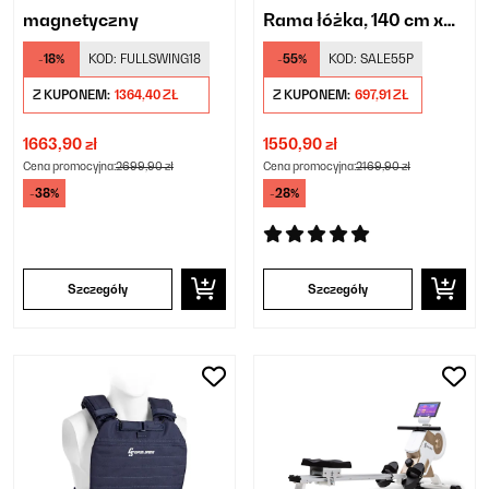
magnetyczny
Rama łóżka, 140 cm x
200 cm
-18%
KOD:
FULLSWING18
-55%
KOD:
SALE55P
Z KUPONEM:
1364,40 ZŁ
Z KUPONEM:
697,91 ZŁ
1663,90 zł
1550,90 zł
Cena promocyjna:
2699,90 zł
Cena promocyjna:
2169,90 zł
-38%
-28%
Szczegóły
Szczegóły