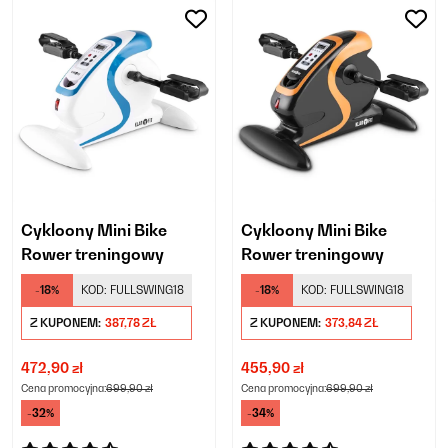
Cykloony Mini Bike
Cykloony Mini Bike
Rower treningowy
Rower treningowy
-18%
KOD:
FULLSWING18
-18%
KOD:
FULLSWING18
Z KUPONEM:
387,78 ZŁ
Z KUPONEM:
373,84 ZŁ
472,90 zł
455,90 zł
Cena promocyjna:
699,90 zł
Cena promocyjna:
699,90 zł
-32%
-34%