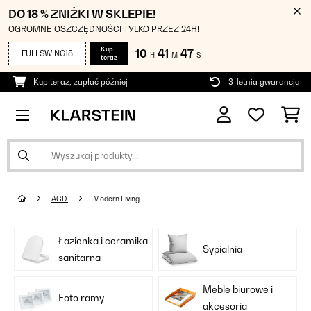
DO 18 % ZNIŻKI W SKLEPIE!
OGROMNE OSZCZĘDNOŚCI TYLKO PRZEZ 24H!
Kup
10
41
46
FULLSWING18
H
M
S
teraz
Kup teraz, zapłać później
3-letnia gwarancja
AGD
Modern Living
Łazienka i ceramika
Sypialnia
sanitarna
Meble biurowe i
Foto ramy
akcesoria