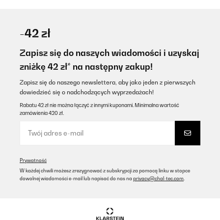
-42 zł
Zapisz się do naszych wiadomości i uzyskaj
zniżkę 42 zł* na następny zakup!
Zapisz się do naszego newslettera, aby jako jeden z pierwszych
dowiedzieć się o nadchodzących wyprzedażach!
Rabatu 42 zł nie można łączyć z innymi kuponami. Minimalna wartość
zamówienia 420 zł.
Prywatność
W każdej chwili możesz zrezygnować z subskrypcji za pomocą linku w stopce
dowolnej wiadomości e-mail lub napisać do nas na
privacy@chal-tec.com
.