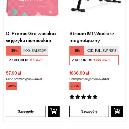
D-Promis Gra weselna
Stream M1 Wioślarz
w języku niemieckim
magnetyczny
-35%
KOD:
SALE35P
-18%
KOD:
FULLSWING18
Z KUPONEM:
37,64 ZŁ
Z KUPONEM:
1366,86 ZŁ
57,90 zł
1666,90 zł
Cena promocyjna:
89,90 zł
Cena promocyjna:
2709,90 zł
-35%
-38%
Szczegóły
Szczegóły