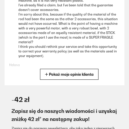
machine, as it is not very resistant plastic.
I've already filed a claim, but I've been told that the guarantee
doesn't cover accessories.
I'm sorry about this, because if the quality of the material of the
rod had been the same as the other 2 accessories, this situation
would not have occurred. What is the point of having a machine
with a very powerful motor, with a very robust bowl, with 2
accessories made of an equally resistant material, if the STICK
(which is the part I use the most) is made of a SUPER FRAGILE
material?
I think you should rethink your service and take this opportunity
to correct your warranty policy (as well as the materials used in
your equipment).
Helena
Pokaż moje opinie klienta
Tłumacz
SPRAWDZONA OPINIA
15/08/2022
-42 zł
Nach langer Suche haben wir endlich einen Ersatz für unsere
Lidlmaschine gefunden. Mitbringen wenig Nacharbeit hat das Teil
Zapisz się do naszych wiadomości i uzyskaj
gepasst, viel Geld gespart
zniżkę 42 zł* na następny zakup!
Amazon-Benutzer
Zapisz się do naszego newslettera, aby jako jeden z pierwszych