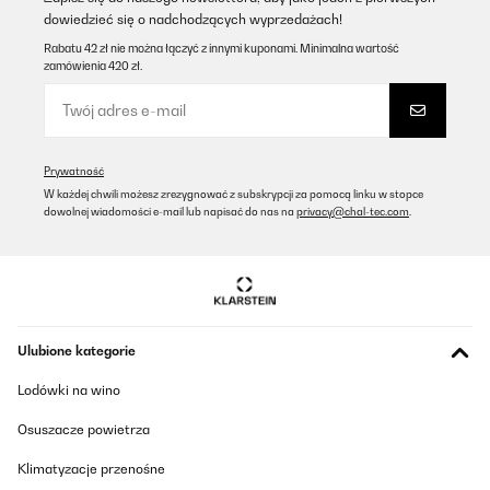
Tłumacz
dowiedzieć się o nadchodzących wyprzedażach!
Rabatu 42 zł nie można łączyć z innymi kuponami. Minimalna wartość
zamówienia 420 zł.
SPRAWDZONA OPINIA
14/05/2022
Der ist sehr gut paßt auch bei meiner Maschine. Wie beschrieben.
Tip den schneebessen auch vo Oden zeigen in foto ,damit man
auch den richtigen bestellt.
Prywatność
W każdej chwili możesz zrezygnować z subskrypcji za pomocą linku w stopce
Amazon-Benutzer
dowolnej wiadomości e-mail lub napisać do nas na
privacy@chal-tec.com
.
Tłumacz
SPRAWDZONA OPINIA
14/03/2021
Zurück geschickt falsch bestellt
Ulubione kategorie
Lodówki na wino
Amazon-Benutzer
Osuszacze powietrza
Tłumacz
Klimatyzacje przenośne
SPRAWDZONA OPINIA