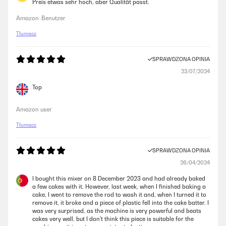
Preis etwas sehr hoch, aber Qualität passt.
Amazon-Benutzer
Tłumacz
SPRAWDZONA OPINIA
23/07/2024
Top
Amazon user
Tłumacz
SPRAWDZONA OPINIA
26/04/2024
I bought this mixer on 8 December 2023 and had already baked
a few cakes with it. However, last week, when I finished baking a
cake, I went to remove the rod to wash it and, when I turned it to
remove it, it broke and a piece of plastic fell into the cake batter. I
was very surprised, as the machine is very powerful and beats
cakes very well, but I don't think this piece is suitable for the