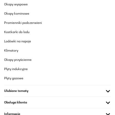
Okapy wyspowe
22/02/2021
Ich denke, dass es ein gutes Ersatzteil ist, ich hatte aber das
Okapy kominowe
falsche Ersatzteil bestellt.
Promienniki podczerwieni
Amazon-Benutzer
Kostkarki do lodu
Tłumacz
Lodówki na napoje
SPRAWDZONA OPINIA
Klimatory
15/02/2021
Okapy przyścienne
gut
Płyty indukcyjne
Amazon-Benutzer
Płyty gazowe
Tłumacz
Ulubione tematy
SPRAWDZONA OPINIA
06/02/2021
Obsługa klienta
Ersatzteil kam schnell und funktioniert einwandfrei.
Informacje