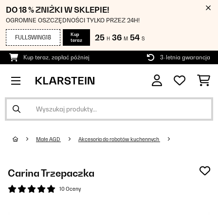
DO 18 % ZNIŻKI W SKLEPIE!
OGROMNE OSZCZĘDNOŚCI TYLKO PRZEZ 24H!
Kup
25
36
54
FULLSWING18
H
M
S
teraz
Kup teraz, zapłać później
3-letnia gwarancja
Małe AGD
Akcesoria do robotów kuchennych
Carina Trzepaczka
10 Oceny