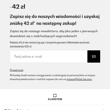
-42 zł
Zapisz się do naszych wiadomości i uzyskaj
zniżkę 42 zł* na następny zakup!
Zapisz się do naszego newslettera, aby jako jeden z pierwszych
dowiedzieć się o nadchodzących wyprzedażach!
Rabatu 42 zł nie można łączyć z innymi kuponami. Minimalna wartość
zamówienia 420 zł.
Prywatność
W każdej chwili możesz zrezygnować z subskrypcji za pomocą linku w stopce
dowolnej wiadomości e-mail lub napisać do nas na
privacy@chal-tec.com
.