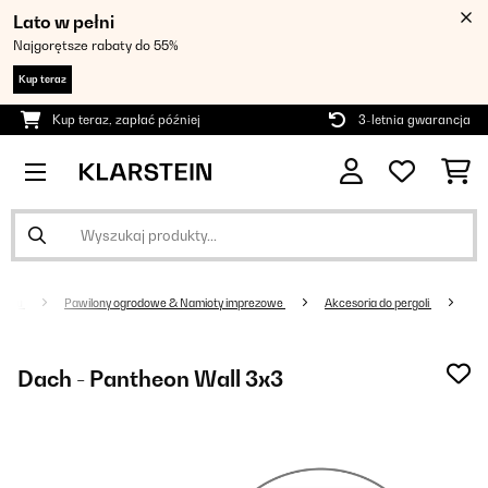
Lato w pełni
Najgorętsze rabaty do 55%
Kup teraz
Kup teraz, zapłać później
3-letnia gwarancja
grodu
Pawilony ogrodowe & Namioty imprezowe
Akcesoria do pergoli
Dach - Pantheon Wall 3x3