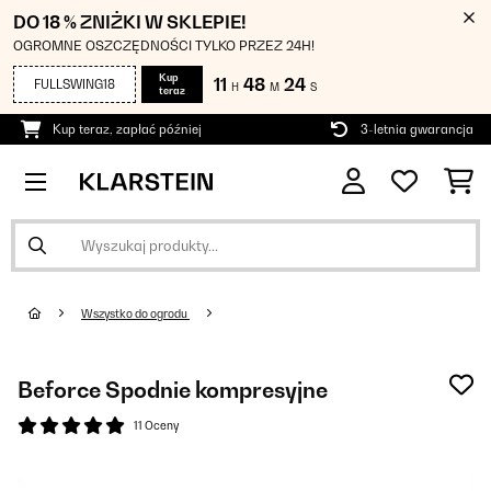
DO 18 % ZNIŻKI W SKLEPIE!
OGROMNE OSZCZĘDNOŚCI TYLKO PRZEZ 24H!
Kup
11
48
24
FULLSWING18
H
M
S
teraz
Kup teraz, zapłać później
3-letnia gwarancja
Wszystko do ogrodu
Beforce Spodnie kompresyjne
11 Oceny