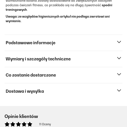
Wzmocnione kolana zostały dostosowane do zwiększonych obciążeń
podczas ćwiczeń fitness, co przekłada się na długą żywotność
spodni
treningowych
.
Uwaga: ze względów higienicznych artykuł nie podlega zwrotowi ani
wymianie.
Podstawowe informacje
Wymiary i szczegóły techniczne
Co zostanie dostarczone
Dostawa i wysyłka
Opinie klientów
11 Oceny