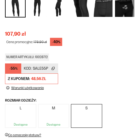
+5
107,90 zł
-40%
Cena promocyjna:
179,90 zł
NUMER ARTYKUŁU: 10028712
-55%
KOD:
SALE55P
Z KUPONEM:
48,56 ZŁ
Warunki użytkowania
ROZMIAR ODZIEŻY:
L
M
S
Dostępne
Dostępne
Co oznaczają statusy?