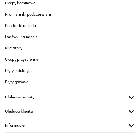
Tłumacz
Okapy kominowe
Promienniki podczerwieni
SPRAWDZONA OPINIA
16/02/2016
Kostkarki do lodu
Mit der Hose, die mein Sohn beim Fussballtraining an kalten
Lodówki na napoje
Tagen trägt, ist er sehr zufrieden. Etwas verwirrend sind die
Bestellgrößen, die im Warenkorb anders erscheinen und einen
Klimatory
Umtausch nötig machten. Trotz meiner Fehler beim Umtausch
waren Mitarbeiter sehr entgegenkommend und freundlich, dafür
volle Punktzahl!
Okapy przyścienne
Amazon-Benutzer
Płyty indukcyjne
Tłumacz
Płyty gazowe
SPRAWDZONA OPINIA
Ulubione tematy
10/02/2016
Obsługa klienta
Dieses Produkt habe ich kostenlos erhalten. Trotzdem versuche
ich den Artikel so genau und neutral, wie mir möglich, zu testen
und zu beschreiben. Hier die Punkte die mir positiv/negativ
Informacje
aufgefallen sind:Die ungedehnten Maße in M sind Bund 32 und in
XL 36 cm, können jeweils noch 15 cm aufgedehnt werden.Das
Material ist dick und undurchsichtig. Entspricht wohl etwa einer