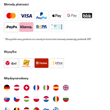
150-200er DEN Mikrofaser Strumpfhose.Fühlt sich gut und weich
Metody płatności
an. Trägt sich angenehm. Schnürt nirgends ein oder ab.Die Nähte
sind flach aber extra stark.Hinten ist ein kleiner Mesh-Einsatz
und unten zwischen den Beinen.Die Kniepartie ist etwas dünnerer
Stoff, so 120-150 DEN. Das ist das gleiche Material, auch wenn es
auf den Bildern glänzender erscheint. Da wurde wohl nur die
Stoffbahn quer gelegt genäht, statt längs.Die Aufdrucke sind
matt und wirken leicht Lederartig.
Amazon-Benutzer
* Wszystkie ceny podane na naszej stronie internetowej zawierają podatek VAT
Tłumacz
Wysyłka
SPRAWDZONA OPINIA
09/02/2016
Diese Hose ist aus einem sehr angenehmen Material gefertigt,
was sich auf der Haut sehr gut anfühlt. Die Hose sitzt sehr gut
und ist auch ausreichend lang geschnitten, damit sie keine
Międzynarodowy
Hochwasserhose ist. Die Nähste der Hose sind sehr gut und
sauber verarbeitet und es stehen keine Fäden ab. Es gibt auch
keine Nähte, die drücken oder scheuern. Auch nach mehrfachem
Waschen sieht die Hose noch aus wie neu. Ich ziehe diese Hose
gerne an, wenn es sehr kalt ist, da sie auch unter der Jeans nicht
aufträgt aber gut wärmt. Ich habe diese Hose als kostenloses
Rezensionsmuster vom hersteller bekommen, was meine
Bewertung aber nicht beeinflusst hat.