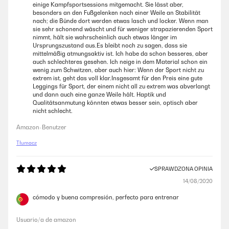
einige Kampfsportsessions mitgemacht. Sie lässt aber,
besonders an den Fußgelenken nach einer Weile an Stabilität
nach; die Bünde dort werden etwas lasch und locker. Wenn man
sie sehr schonend wäscht und für weniger strapazierenden Sport
nimmt, hält sie wahrscheinlich auch etwas länger im
Ursprungszustand aus.Es bleibt noch zu sagen, dass sie
mittelmäßig atmungsaktiv ist. Ich habe da schon besseres, aber
auch schlechteres gesehen. Ich neige in dem Material schon ein
wenig zum Schwitzen, aber auch hier: Wenn der Sport nicht zu
extrem ist, geht das voll klar.Insgesamt für den Preis eine gute
Leggings für Sport, der einem nicht all zu extrem was abverlangt
und dann auch eine ganze Weile hält. Haptik und
Qualitätsanmutung könnten etwas besser sein, optisch aber
nicht schlecht.
Amazon-Benutzer
Tłumacz
SPRAWDZONA OPINIA
14/08/2020
cómodo y buena compresión, perfecto para entrenar
Usuario/a de amazon