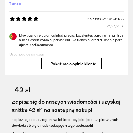
Tłumacz
SPRAWDZONA OPINIA
24/04/2017
Muy buena relación calidad precio. Excelentes para running. Tras
5 usos están como el primer día. No tienen cuerda ajustable pero
ajusta perfectamente
Usuario/a de amazon
Pokaż moje opinie klienta
Tłumacz
SPRAWDZONA OPINIA
07/03/2017
-42 zł
Die Hosen passen sich sehr gut dem Körper an und sind sehr
hochwertig in der Verarbeitung und im Stoff. Ser guter
Zapisz się do naszych wiadomości i uzyskaj
Tragekomfort.
zniżkę 42 zł* na następny zakup!
Amazon-Benutzer
Zapisz się do naszego newslettera, aby jako jeden z pierwszych
Tłumacz
dowiedzieć się o nadchodzących wyprzedażach!