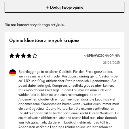
Dodaj Twoje opinie
Nie ma komentarzy do tego artykułu.
Opinie klientów z innych krajów
SPRAWDZONA OPINIA
27/09/2025
Sportleggings in mittlerer Qualität. Für den Preis ganz solide,
wenn es nur um Kraft- oder Ausdauertraining geht.Passform:Bei
ca. 1,82 und 90kg athletischer Statur habe ich L genommen. Sie
passt dabei sehr gut, Kompressionseffekt gibt es aber keinen,
falls man darauf Wert legt. In dem Fall müsste man sich eine
wählen, die zu klein ist und sich reinzwängen, aber im
Allgemeinen glaube ich einfach weniger, dass die Leggings viel
angemessene Kompression bieten kann - wofür auch immer man
sie benötigt.Qualität und Haltbarkeit:Die extrem synthetischen
Plastikaufnäher fallen leider nach einer recht kurzen Weile ab. Da
sie stückweise abblättern, sieht es etwas blöd aus, aber danach
war ich ganz froh, da deren Haptik ohnehin nicht so toll ist.
Ansonsten wirkt die Leggings relativ solide und hat schon so