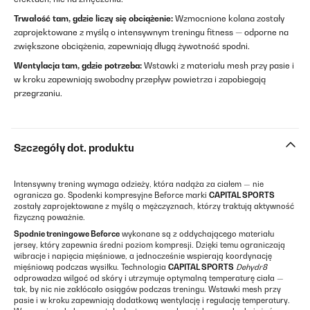
Trwałość tam, gdzie liczy się obciążenie:
Wzmocnione kolana zostały
zaprojektowane z myślą o intensywnym treningu fitness — odporne na
zwiększone obciążenia, zapewniają długą żywotność spodni.
Wentylacja tam, gdzie potrzeba:
Wstawki z materiału mesh przy pasie i
w kroku zapewniają swobodny przepływ powietrza i zapobiegają
przegrzaniu.
Szczegóły dot. produktu
Intensywny trening wymaga odzieży, która nadąża za ciałem — nie
ogranicza go. Spodenki kompresyjne Beforce marki
CAPITAL SPORTS
zostały zaprojektowane z myślą o mężczyznach, którzy traktują aktywność
fizyczną poważnie.
Spodnie treningowe Beforce
wykonane są z oddychającego materiału
jersey, który zapewnia średni poziom kompresji. Dzięki temu ograniczają
wibracje i napięcia mięśniowe, a jednocześnie wspierają koordynację
mięśniową podczas wysiłku. Technologia
CAPITAL SPORTS
Dehydr8
odprowadza wilgoć od skóry i utrzymuje optymalną temperaturę ciała —
tak, by nic nie zakłócało osiągów podczas treningu. Wstawki mesh przy
pasie i w kroku zapewniają dodatkową wentylację i regulację temperatury.