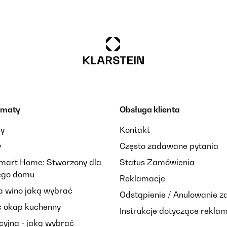
ematy
Obsługa klienta
ay
Kontakt
y
Często zadawane pytania
Smart Home: Stworzony dla
Status Zamówienia
nego domu
Reklamacje
 wino jaką wybrać
Odstąpienie / Anulowanie 
 okap kuchenny
Instrukcje dotyczące reklam
cyjna - jaką wybrać