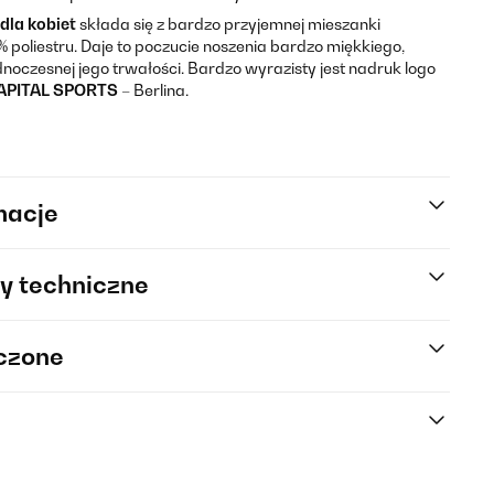
dla kobiet
składa się z bardzo przyjemnej mieszanki
 poliestru. Daje to poczucie noszenia bardzo miękkiego,
noczesnej jego trwałości. Bardzo wyrazisty jest nadruk logo
APITAL
SPORTS
– Berlina.
macje
y techniczne
rczone