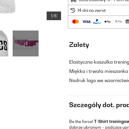
14 dni na zwrot
1/6
+1
Zalety
Elastyczna koszulka trenin
Miękka i trwała mieszanka 
Nadruk logo we wzornictwi
Szczegóły dot. pro
Be the force!
T-Shirt treningo
dobrze ubranym – podczas upra