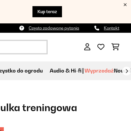
Kup teraz
Często zadawane pytania
Kontakt
ystko do ogrodu
Audio & Hi-fi
Wyprzedaź
Nowoś
ulka treningowa