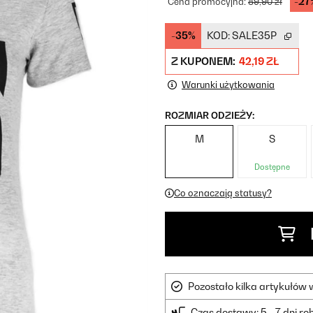
-27
Cena promocyjna:
89,90 zł
-35%
KOD:
SALE35P
Z KUPONEM:
42,19 ZŁ
Warunki użytkowania
ROZMIAR ODZIEŻY:
M
S
Dostępne
Co oznaczają statusy?
Pozostało kilka artykułów
Czas dostawy: 5 - 7 dni r