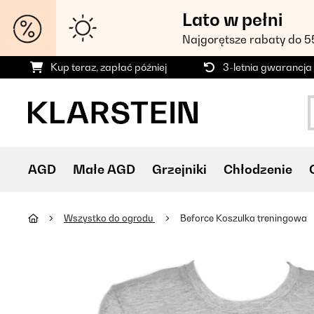
Lato w pełni
Najgorętsze rabaty do 
Kup teraz, zapłać później
3-letnia gwarancja
AGD
Małe AGD
Grzejniki
Chłodzenie
Wszystko do ogrodu
Beforce Koszulka treningowa