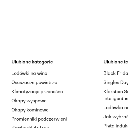
Ulubione kategorie
Ulubione t
Lodówki na wino
Black Frid
Osuszacze powietrza
Singles Da
Klimatyzacje przenośne
Klarstein 
inteligent
Okapy wyspowe
Lodówka na
Okapy kominowe
Jak wybrać
Promienniki podczerwieni
Płyta induk