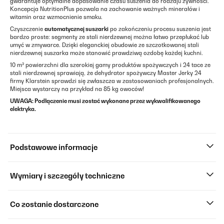
gwarantuje optymalne dopasowanie czasu suszenia do rodzaju żywności.
Koncepcja NutritionPlus pozwala na zachowanie ważnych minerałów i
witamin oraz wzmocnienie smaku.
Czyszczenie
automatycznej suszarki
po zakończeniu procesu suszenia jest
bardzo proste: segmenty ze stali nierdzewnej można łatwo przepłukać lub
umyć w zmywarce. Dzięki eleganckiej obudowie ze szczotkowanej stali
nierdzewnej suszarka może stanowić prawdziwą ozdobę każdej kuchni.
10 m² powierzchni dla szerokiej gamy produktów spożywczych i 24 tace ze
stali nierdzewnej sprawiają, że dehydrator spożywczy Master Jerky 24
firmy Klarstein sprawdzi się zwłaszcza w zastosowaniach profesjonalnych.
Miejsca wystarczy na przykład na 85 kg owoców!
UWAGA: Podłączenie musi zostać wykonane przez wykwalifikowanego
elektryka.
Podstawowe informacje
Wymiary i szczegóły techniczne
Co zostanie dostarczone