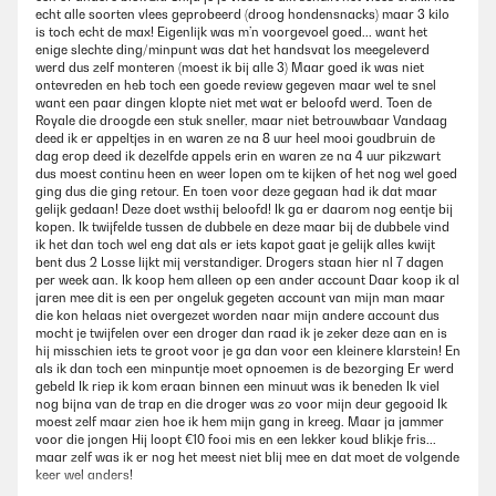
echt alle soorten vlees geprobeerd (droog hondensnacks) maar 3 kilo
is toch echt de max! Eigenlijk was m’n voorgevoel goed... want het
enige slechte ding/minpunt was dat het handsvat los meegeleverd
werd dus zelf monteren (moest ik bij alle 3) Maar goed ik was niet
ontevreden en heb toch een goede review gegeven maar wel te snel
want een paar dingen klopte niet met wat er beloofd werd. Toen de
Royale die droogde een stuk sneller, maar niet betrouwbaar Vandaag
deed ik er appeltjes in en waren ze na 8 uur heel mooi goudbruin de
dag erop deed ik dezelfde appels erin en waren ze na 4 uur pikzwart
dus moest continu heen en weer lopen om te kijken of het nog wel goed
ging dus die ging retour. En toen voor deze gegaan had ik dat maar
gelijk gedaan! Deze doet wsthij beloofd! Ik ga er daarom nog eentje bij
kopen. Ik twijfelde tussen de dubbele en deze maar bij de dubbele vind
ik het dan toch wel eng dat als er iets kapot gaat je gelijk alles kwijt
bent dus 2 Losse lijkt mij verstandiger. Drogers staan hier nl 7 dagen
per week aan. Ik koop hem alleen op een ander account Daar koop ik al
jaren mee dit is een per ongeluk gegeten account van mijn man maar
die kon helaas niet overgezet worden naar mijn andere account dus
mocht je twijfelen over een droger dan raad ik je zeker deze aan en is
hij misschien iets te groot voor je ga dan voor een kleinere klarstein! En
als ik dan toch een minpuntje moet opnoemen is de bezorging Er werd
gebeld Ik riep ik kom eraan binnen een minuut was ik beneden Ik viel
nog bijna van de trap en die droger was zo voor mijn deur gegooid Ik
moest zelf maar zien hoe ik hem mijn gang in kreeg. Maar ja jammer
voor die jongen Hij loopt €10 fooi mis en een lekker koud blikje fris...
maar zelf was ik er nog het meest niet blij mee en dat moet de volgende
keer wel anders!