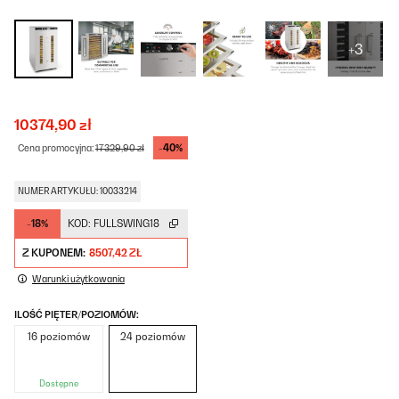
+3
10374,90 zł
-40%
Cena promocyjna:
17329,90 zł
NUMER ARTYKUŁU: 10033214
-18%
KOD:
FULLSWING18
Z KUPONEM:
8507,42 ZŁ
Warunki użytkowania
ILOŚĆ PIĘTER/POZIOMÓW:
16 poziomów
24 poziomów
Dostępne