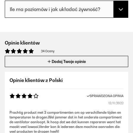
Ile ma poziomów i jak układać żywność?
Opinie klientów
24 Oceny
Dodaj Twoje opinie
Opinie klientów z Polski
SPRAWDZONA OPINIA
12/11/2022
Prachtig product met 3 compartimenten om op verschillende tijden en
temperaturen te drogen.Wel jammer dat in het onderste compartiment
de ventilator aanloopt. Ik hoop dat we dat kunnen repareren want het
maakt veel lawaai.Verder kan ik iedereen deze machine aanraden die
veel producten te drogen heeft!