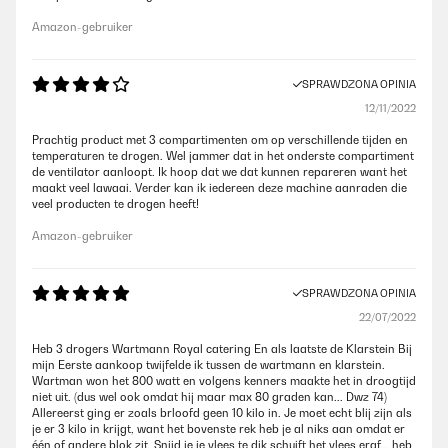
Amazon-gebruiker
SPRAWDZONA OPINIA
12/11/2022
Prachtig product met 3 compartimenten om op verschillende tijden en
temperaturen te drogen. Wel jammer dat in het onderste compartiment
de ventilator aanloopt. Ik hoop dat we dat kunnen repareren want het
maakt veel lawaai. Verder kan ik iedereen deze machine aanraden die
veel producten te drogen heeft!
Amazon-gebruiker
SPRAWDZONA OPINIA
22/07/2022
Heb 3 drogers Wartmann Royal catering En als laatste de Klarstein Bij
mijn Eerste aankoop twijfelde ik tussen de wartmann en klarstein.
Wartman won het 800 watt en volgens kenners maakte het in droogtijd
niet uit. (dus wel ook omdat hij maar max 80 graden kan... Dwz 74)
Allereerst ging er zoals brloofd geen 10 kilo in. Je moet echt blij zijn als
je er 3 kilo in krijgt, want het bovenste rek heb je al niks aan omdat er
één of andere blok zit. Snijd je je vlees te dik schuift het vlees eraf... heb