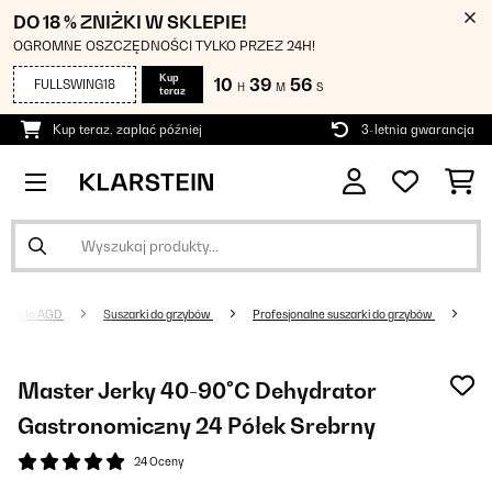
DO 18 % ZNIŻKI W SKLEPIE!
OGROMNE OSZCZĘDNOŚCI TYLKO PRZEZ 24H!
Kup
10
39
56
FULLSWING18
H
M
S
teraz
Kup teraz, zapłać później
3-letnia gwarancja
Małe AGD
Suszarki do grzybów
Profesjonalne suszarki do grzybów
Master Jerky 40-90°C Dehydrator
Gastronomiczny 24 Półek Srebrny
24 Oceny