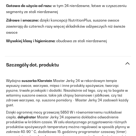
Gotowa do użycia od razu:
w tym 24 nierdzewne, łatwe w czyszczeniu
segmenty ze stali nierdzewnej
Zdrowe i smaczne:
dzięki koncepcji NutritionPlus, suszone owoce
zawierają do czterech razy więcej składników odżywczych niż świeże
owoce
Wysokiej klasy i higieniczna:
obudowa ze stali nierdzewnej
Szczegóły dot. produktu
Wydajna
suszarka Klarstein
Master Jerky 24 w rekordowym tempie
wysuszy owoce, warzywa, mięso i inne produkty spożywcze, tworząc
pyszne, trwałe przekąski i dodatki. Niezależnie od tego, czy są to bogate w
witaminy suszone owoce, takie jak chipsy bananowe i jabłkowe, czy też
zdrowe warzywa, np. suszone pomidory - Master Jerky 24 zadowoli każdy
gust.
Dzięki ogromnej mocy grzewczej 5850 W i równomiernemu rozkładowi
ciepła,
dehydrator
Master Jerky 24 zapewnia dokładne odwodnienie
produktów w krótkim czasie. W celu elastycznego przygotowania różnych
produktów spożywczych temperaturę można regulować w sposób płynny w
zakresie 40-90 ° C, dodatkowo 15-godzinny programator czasowy (timer)