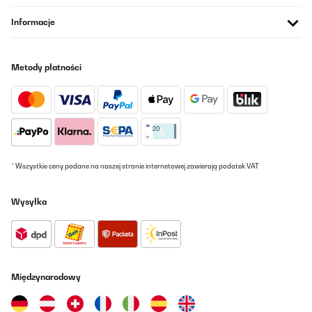
19/09/2023
Informacje
Die Gebrauchsanweisung zum Gerat ist absolut ungenügend.
Schade. Wir haben uns sehr auf das Gerät gefreut, da momentan
sehr viele Produkte zum Dörren anfallen (Bauernhof). Da fehlt uns
eine gute, ausführliche Gebrauchsanweisung doch sehr. Vielleicht
Metody płatności
kriegen wir ja noch eine nachgesandt?
Amazon-Benutzer
Tłumacz
SPRAWDZONA OPINIA
15/07/2023
* Wszystkie ceny podane na naszej stronie internetowej zawierają podatek VAT
Parce que la déshydratation conserve une belle part de
vitamines, celui que j'avais avant était trop petit pour mon usage !
Wysyłka
J'ai enfin trouvé un qui est à ma convenance. Je recommande
fortement
Utilisateur d'Amazon
Tłumacz
Międzynarodowy
SPRAWDZONA OPINIA