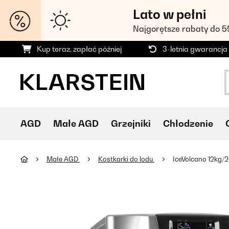
Lato w pełni
Najgorętsze rabaty do 
Kup teraz, zapłać później
3-letnia gwarancja
AGD
Małe AGD
Grzejniki
Chłodzenie
Małe AGD
Kostkarki do lodu
IceVolcano 12kg/