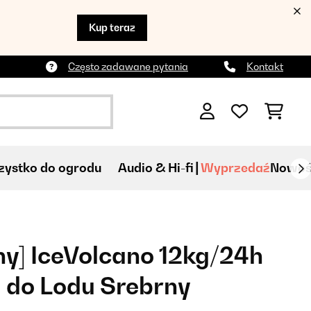
Kup teraz
Często zadawane pytania
Kontakt
ystko do ogrodu
Audio & Hi-fi
Wyprzedaź
Nowoś
y] IceVolcano 12kg/24h
 do Lodu Srebrny