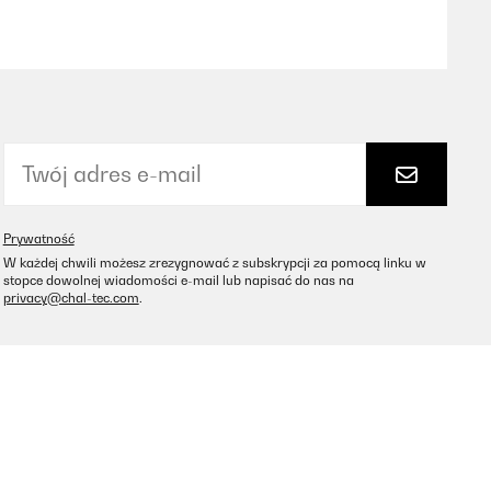
Tłumacz
Prywatność
Tłumacz
W każdej chwili możesz zrezygnować z subskrypcji za pomocą linku w
stopce dowolnej wiadomości e-mail lub napisać do nas na
privacy@chal-tec.com
.
Tłumacz