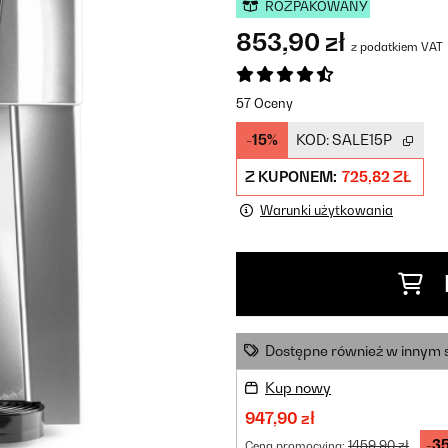
ROZPAKOWANY
853,90 zł
z podatkiem VAT
57 Oceny
-15%
KOD:
SALE15P
Z KUPONEM:
725,82 ZŁ
Warunki użytkowania
Dostępne również w innym 
Kup nowy
947,90 zł
-3
1459,90 zł
Cena promocyjna: