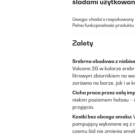
śladami użytkowan
Uwaga: chodzi o rozpakowany a
Pełna funkcjonalność produktu 
Zalety
Srebrna obudowa z niebie
Volcano 2G w kolorze sreb
litrowym zbiornikiem na wo
zarówno na barze, jak i w k
Cicha praca przez całą imp
niskim poziomem hałasu – 
przyjęcia.
Kostki bez obcego smaku:
W
pompujący wykonane są z m
czemu lód nie zmienia sma