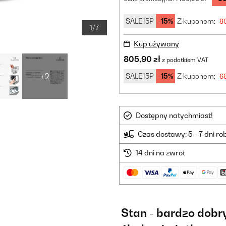
SALE15P
-15%
Z kuponem:
80
1/7
Kup używany
805,90 zł
z podatkiem VAT
+2
SALE15P
-15%
Z kuponem:
68
Dostępny natychmiast!
Czas dostawy: 5 - 7 dni r
14 dni na zwrot
Stan - bardzo dobr