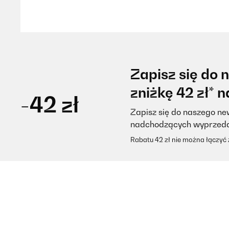
Utente Amazon
SPRAWDZONA OPINIA
08/08/2025
Zapisz się do 
Semplicità nell'utilizzo delle sue funzioni.
zniżkę 42 zł* 
-42 zł
Zapisz się do naszego new
Utente Amazon
nadchodzących wyprzed
Rabatu 42 zł nie można łączyć
SPRAWDZONA OPINIA
03/08/2025
Sehr schön die Eis Maschine
Amazon-Benutzer