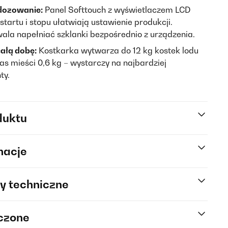
 dozowanie:
Panel Softtouch z wyświetlaczem LCD
tartu i stopu ułatwiają ustawienie produkcji.
a napełniać szklanki bezpośrednio z urządzenia.
ałą dobę:
Kostkarka wytwarza do 12 kg kostek lodu
as mieści 0,6 kg – wystarczy na najbardziej
ty.
duktu
macje
y techniczne
rczone