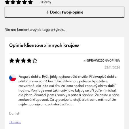
3 Oceny
Dodaj Twoje opinie
Nie ma komentarzy do tego artykułu.
Opinie klientów z innych krajów
SPRAWDZONA OPINIA
23/11/2024
Funguje dobře. Rýži, jáhly, quinou dělá skvěle. Překvapivě dobře
udělá i maso úplně bez tuku. Zelenina v polévce byla lehce
rozvařená, ale je to asi tím, že jsem nechal zapnutý ohřev další
hodinu. Porridge není tak hustý jako kdyby se při vaření míchal,
ale jde to. Zkoušel jsem i ravioly v páře a paráda. Zelenina v páře
zachová křupavost. Za ty peníze to stojí, ale trochu mě mrzí, že
nejde naprogramovat start vaření.
Daniel
Tłumacz