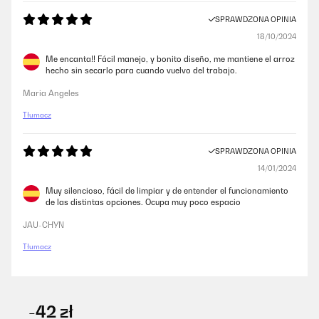
SPRAWDZONA OPINIA
18/10/2024
Me encanta!! Fácil manejo, y bonito diseño, me mantiene el arroz
hecho sin secarlo para cuando vuelvo del trabajo.
Maria Angeles
Tłumacz
SPRAWDZONA OPINIA
14/01/2024
Muy silencioso, fácil de limpiar y de entender el funcionamiento
de las distintas opciones. Ocupa muy poco espacio
JAU-CHYN
Tłumacz
-42 zł