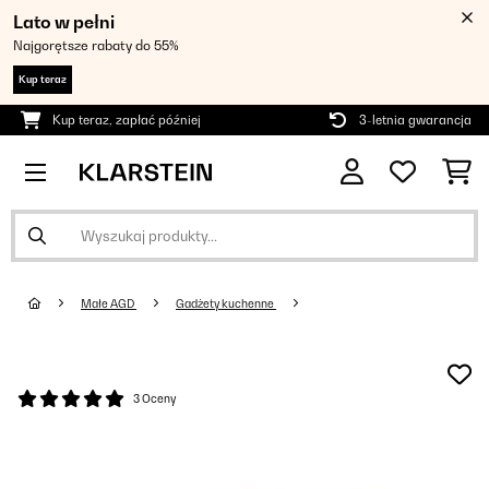
Lato w pełni
Najgorętsze rabaty do 55%
Kup teraz
Kup teraz, zapłać później
3-letnia gwarancja
Małe AGD
Gadżety kuchenne
3 Oceny