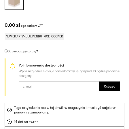
0,00 zł
z podatkiem VAT
NUMER ARTYKUŁU: KENBU_RICE_COOKER
Co oznaczają statusy?
Poinformować o dostępności
Wpisz swój adres e-mail, a powiadomimy Cię, gdy produkt będzie ponownie
dostępny.
Ostrzec
Tego artykułu nie ma w tej chwili w magazynie i musi być najpierw
ponownie zamówiony.
14 dni na zwrot