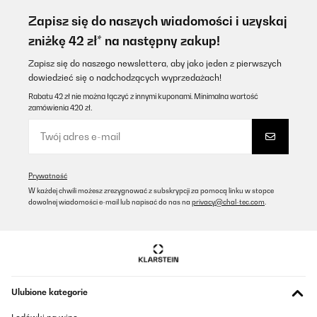
Zapisz się do naszych wiadomości i uzyskaj
zniżkę 42 zł* na następny zakup!
Zapisz się do naszego newslettera, aby jako jeden z pierwszych
dowiedzieć się o nadchodzących wyprzedażach!
Rabatu 42 zł nie można łączyć z innymi kuponami. Minimalna wartość
zamówienia 420 zł.
Prywatność
W każdej chwili możesz zrezygnować z subskrypcji za pomocą linku w stopce
dowolnej wiadomości e-mail lub napisać do nas na
privacy@chal-tec.com
.
Ulubione kategorie