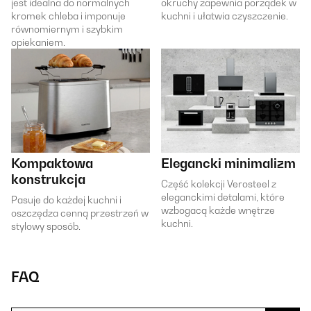
jest idealna do normalnych
okruchy zapewnia porządek w
kromek chleba i imponuje
kuchni i ułatwia czyszczenie.
równomiernym i szybkim
opiekaniem.
Kompaktowa
Elegancki minimalizm
konstrukcja
Część kolekcji Verosteel z
eleganckimi detalami, które
Pasuje do każdej kuchni i
wzbogacą każde wnętrze
oszczędza cenną przestrzeń w
kuchni.
stylowy sposób.
FAQ