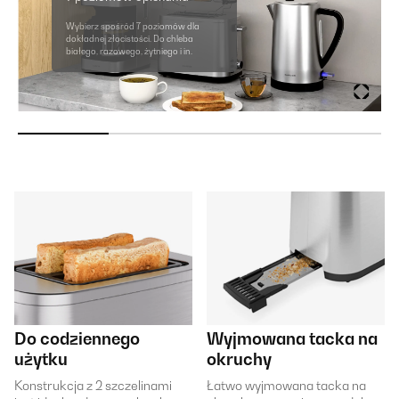
Wybierz spośród 7 poziomów dla
dokładnej złocistości. Do chleba
białego, razowego, żytniego i in.
Do codziennego
Wyjmowana tacka na
użytku
okruchy
Konstrukcja z 2 szczelinami
Łatwo wyjmowana tacka na