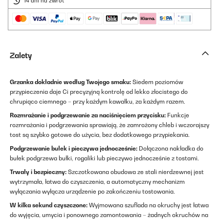
14 dni na zwrot
Zalety
Grzanka dokładnie według Twojego smaku:
Siedem poziomów
przypieczenia daje Ci precyzyjną kontrolę od lekko złocistego do
chrupiąco ciemnego – przy każdym kawałku, za każdym razem.
Rozmrażanie i podgrzewanie za naciśnięciem przycisku:
Funkcje
rozmrażania i podgrzewania sprawiają, że zamrożony chleb i wczorajszy
tost są szybko gotowe do użycia, bez dodatkowego przypiekania.
Podgrzewanie bułek i pieczywa jednocześnie:
Dołączona nakładka do
bułek podgrzewa bułki, rogaliki lub pieczywo jednocześnie z tostami.
Trwały i bezpieczny:
Szczotkowana obudowa ze stali nierdzewnej jest
wytrzymała, łatwa do czyszczenia, a automatyczny mechanizm
wyłączania wyłącza urządzenie po zakończeniu tostowania.
W kilka sekund czyszczone:
Wyjmowana szuflada na okruchy jest łatwa
do wyjęcia, umycia i ponownego zamontowania – żadnych okruchów na