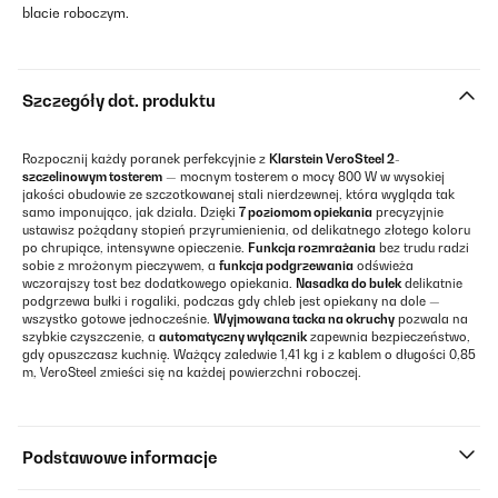
blacie roboczym.
Szczegóły dot. produktu
Rozpocznij każdy poranek perfekcyjnie z
Klarstein
VeroSteel 2-
szczelinowym tosterem
— mocnym tosterem o mocy 800 W w wysokiej
jakości obudowie ze szczotkowanej stali nierdzewnej, która wygląda tak
samo imponująco, jak działa. Dzięki
7 poziomom opiekania
precyzyjnie
ustawisz pożądany stopień przyrumienienia, od delikatnego złotego koloru
po chrupiące, intensywne opieczenie.
Funkcja rozmrażania
bez trudu radzi
sobie z mrożonym pieczywem, a
funkcja podgrzewania
odświeża
wczorajszy tost bez dodatkowego opiekania.
Nasadka do bułek
delikatnie
podgrzewa bułki i rogaliki, podczas gdy chleb jest opiekany na dole —
wszystko gotowe jednocześnie.
Wyjmowana tacka na okruchy
pozwala na
szybkie czyszczenie, a
automatyczny wyłącznik
zapewnia bezpieczeństwo,
gdy opuszczasz kuchnię. Ważący zaledwie 1,41 kg i z kablem o długości 0,85
m, VeroSteel zmieści się na każdej powierzchni roboczej.
Podstawowe informacje