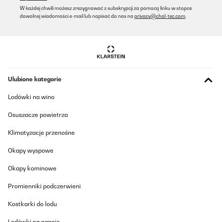
W każdej chwili możesz zrezygnować z subskrypcji za pomocą linku w stopce
dowolnej wiadomości e-mail lub napisać do nas na
privacy@chal-tec.com
.
Ulubione kategorie
Lodówki na wino
Osuszacze powietrza
Klimatyzacje przenośne
Okapy wyspowe
Okapy kominowe
Promienniki podczerwieni
Kostkarki do lodu
Lodówki na napoje