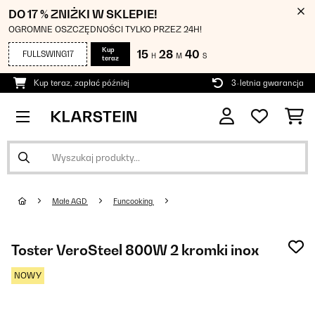
DO 17 % ZNIŻKI W SKLEPIE!
OGROMNE OSZCZĘDNOŚCI TYLKO PRZEZ 24H!
Kup
15
28
39
FULLSWING17
H
M
S
teraz
Kup teraz, zapłać później
3-letnia gwarancja
Małe AGD
Funcooking
Toster VeroSteel 800W 2 kromki inox
NOWY