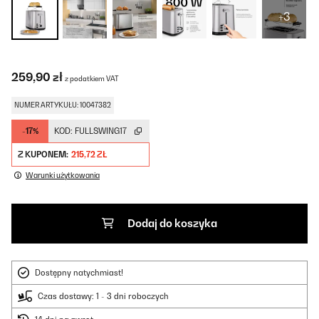
+3
259,90 zł
z podatkiem VAT
NUMER ARTYKUŁU: 10047382
-17%
KOD:
FULLSWING17
Z KUPONEM:
215,72 ZŁ
Warunki użytkowania
Dodaj do koszyka
Dostępny natychmiast!
Czas dostawy: 1 - 3 dni roboczych