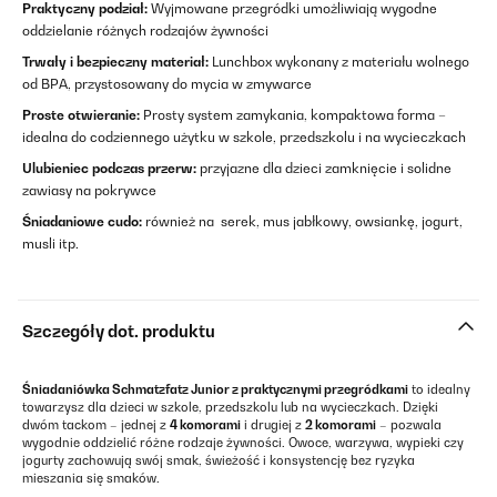
Praktyczny podział:
Wyjmowane przegródki umożliwiają wygodne
oddzielanie różnych rodzajów żywności
Trwały i bezpieczny materiał:
Lunchbox wykonany z materiału wolnego
od BPA, przystosowany do mycia w zmywarce
Proste otwieranie:
Prosty system zamykania, kompaktowa forma –
idealna do codziennego użytku w szkole, przedszkolu i na wycieczkach
Ulubieniec podczas przerw:
przyjazne dla dzieci zamknięcie i solidne
zawiasy na pokrywce
Śniadaniowe cudo:
również na serek, mus jabłkowy, owsiankę, jogurt,
musli itp.
Szczegóły dot. produktu
Śniadaniówka Schmatzfatz Junior z praktycznymi przegródkami
to idealny
towarzysz dla dzieci w szkole, przedszkolu lub na wycieczkach. Dzięki
dwóm tackom – jednej z
4 komorami
i drugiej z
2 komorami
– pozwala
wygodnie oddzielić różne rodzaje żywności. Owoce, warzywa, wypieki czy
jogurty zachowują swój smak, świeżość i konsystencję bez ryzyka
mieszania się smaków.