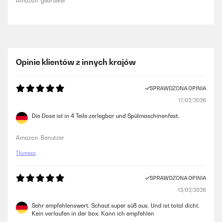
Amazon-gebruiker
Opinie klientów z innych krajów
SPRAWDZONA OPINIA
17/02/2026
Die Dose ist in 4 Teile zerlegbar und Spülmaschinenfest.
Amazon-Benutzer
Tłumacz
SPRAWDZONA OPINIA
13/02/2026
Sehr empfehlenswert. Schaut super süß aus. Und ist total dicht.
Kein verlaufen in der box. Kann ich empfehlen