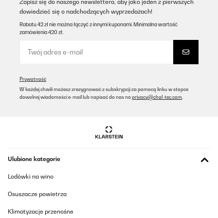
Zapisz się do naszego newslettera, aby jako jeden z pierwszych
dowiedzieć się o nadchodzących wyprzedażach!
Rabatu 42 zł nie można łączyć z innymi kuponami. Minimalna wartość
SPRAWDZONA OPINIA
zamówienia 420 zł.
21/01/2026
Absolut dicht, sehr praktisch, einfach zu reinigen. Top Produkt!
Amazon-Benutzer
Prywatność
Tłumacz
W każdej chwili możesz zrezygnować z subskrypcji za pomocą linku w stopce
dowolnej wiadomości e-mail lub napisać do nas na
privacy@chal-tec.com
.
SPRAWDZONA OPINIA
14/01/2026
Sehr schöne, große Brotdose mit vielen unterschiedlichen
Fächern. Sehr gute Qualität.
Ulubione kategorie
Amazon-Benutzer
Lodówki na wino
Tłumacz
Osuszacze powietrza
SPRAWDZONA OPINIA
Klimatyzacje przenośne
16/12/2025