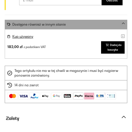
Ostrzec
Dostępne również w innym stanie
Kup używany
Dodaj do
182,00 zł
z podatkiem VAT
koszyka
Tego artykułu nie ma w tej chwili w magazynie i musi być najpierw
ponownie zamówiony.
14 dni na zwrot
Zalety