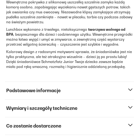
Wewnętrzna pokrywka z silikonową uszczelką szczelnie zamyka każdą
komorę osobno, zapobiegając wyciekaniu nawet gęstszych potraw, takich
jak owsianka czy mus owocowy. Niezawodne klipsy zamykające utrzymują
pudełko szczelnie zamknięte – nawet w plecaku, torbie czy podczas zabawy
na świeżym powietrzu.
Lunchbox wykonano z trwałego, nietoksycznego
tworzywa wolnego od
BPA
, bezpiecznego dla dzieci i codziennego użytku. Wewnętrzne przegródki
można łatwo wyjąć i umyć w zmywarce, a zewnętrzną część wystarczy
przetrzeć wilgotną ściereczką – czyszczenie jest szybkie i wygodne.
Kolorowy design z radosnymi motywami sprawia, że śniadaniówka jest nie
tylko praktyczna, ale też atrakcyjna wizualnie – dzieci ją po prostu lubią!
Dzięki śniadaniówce Schmatzfatz Junior Twoje dziecko zawsze będzie
miało pod ręką smaczną, rozmaitą i higienicznie oddzieloną przekąskę.
Podstawowe informacje
Wymiary i szczegóły techniczne
Co zostanie dostarczone