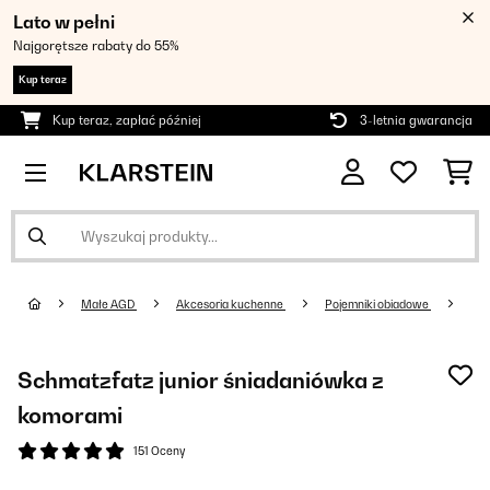
Lato w pełni
Najgorętsze rabaty do 55%
Kup teraz
Kup teraz, zapłać później
3-letnia gwarancja
Małe AGD
Akcesoria kuchenne
Pojemniki obiadowe
Schmatzfatz junior śniadaniówka z
komorami
151 Oceny