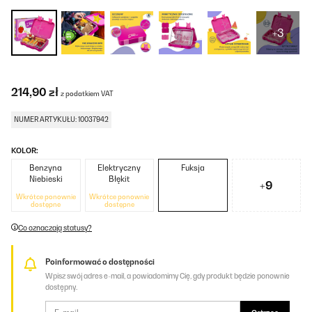
+3
214,90 zł
z podatkiem VAT
NUMER ARTYKUŁU: 10037942
KOLOR:
Benzyna
Elektryczny
Fuksja
Niebieski
Błękit
+9
Wkrótce ponownie
Wkrótce ponownie
dostępne
dostępne
Co oznaczają statusy?
Poinformować o dostępności
Wpisz swój adres e-mail, a powiadomimy Cię, gdy produkt będzie ponownie
dostępny.