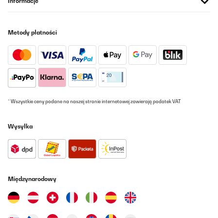
Informacje
25/10/2025
Wir benutzen diese Brotdose nun seit einigen Monaten und sind
insgesamt sehr zufrieden. Die Qualität und Verarbeitung sind
Metody płatności
wirklich top – man merkt, dass sie hochwertig ist. Auch die
Reinigung in der Spülmaschine klappt problemlos, was im Alltag
super praktisch ist. Zwei kleine Kritikpunkte gibt es aber: Das
Motiv auf dem Deckel verkratzt leider recht schnell, und die
schmalen Zwischenräume außen am Einsatz sind etwas mühsam
zu reinigen und zu trocknen – da kommt man mit den Fingern
kaum richtig ran.Trotzdem bin ich insgesamt überzeugt.
Besonders positiv hervorheben möchte ich den Kundenservice:
Als eine Schnalle kaputtging, bekam ich blitzschnell Ersatz –
* Wszystkie ceny podane na naszej stronie internetowej zawierają podatek VAT
wirklich vorbildlich!
Amazon-Benutzer
Wysyłka
Tłumacz
SPRAWDZONA OPINIA
02/09/2025
Międzynarodowy
Bisher die Beste Brotdose.Viele Fächer, viel Platz, bisher war es
auch absolut auslaufsicher. Melone können wir noch nicht
beurteilen, wird aber auch bald getestet. Tolle Farben, unserem
Sohn gefällt es uns er kann es einfach und leicht alleine öffnen.