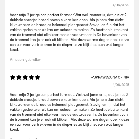
14/06/2025
Voor mijn 2 jarige een perfect formaat.Wat wel jammer is, dat je niet 2
dubbele sneetjes brood boven elkaar kan doen. Als je hem dan dicht
klikt worden de broodjes helemaal plat geperst.Stevig, en fijn dat het
vakken gedeelte er uit kan om schoon te maken. Zo hoeft de buitenkant
van de trommel niet elke keer mee de vaatwasser in.De bovenkant van
de trommel kan je er ook uit klikken. Met deze warme dagen doe ik deze
een uur voor vertrek even in de diepvries zo blijft het eten wat langer
koud.
Amazon-gebruiker
SPRAWDZONA OPINIA
14/06/2025
Voor mijn 2 jarige een perfect formaat. Wat wel jammer is, dat je niet 2
dubbele sneetjes brood boven elkaar kan doen. Als je hem dan dicht
klikt worden de broodjes helemaal plat geperst. Stevig, en fijn dat het
vakken gedeelte er uit kan om schoon te maken. Zo hoeft de buitenkant
van de trommel niet elke keer mee de vaatwasser in. De bovenkant van
de trommel kan je er ook uit klikken. Met deze warme dagen doe ik deze
een uur voor vertrek even in de diepvries zo blijft het eten wat langer
koud.