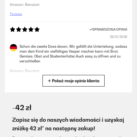
Amazon-Benutzer
Tłumacz
SPRAWDZONA OPINIA
25/01/2026
Schon die zweite Dose davon. Mir gefällt die Unterteilung, sodass
man dem Kind ein vielfältiges Vesper machen kann mit Brot,
Gemüse, Obst und Studentenfutter.Auch easy zu öffnen und zu
verschließen
Amazon-Benutzer
Pokaż moje opinie klienta
Tłumacz
SPRAWDZONA OPINIA
25/01/2026
-42 zł
Sehr schöne und stabile Dose! Der Kunststoffe macht einen
hochwertigen Eindruck!
Zapisz się do naszych wiadomości i uzyskaj
zniżkę 42 zł* na następny zakup!
Amazon-Benutzer
Tłumacz