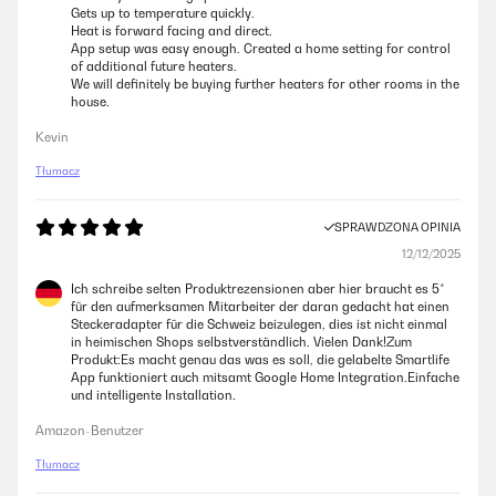
Gets up to temperature quickly.
Heat is forward facing and direct.
App setup was easy enough. Created a home setting for control
of additional future heaters.
We will definitely be buying further heaters for other rooms in the
house.
Kevin
Tłumacz
SPRAWDZONA OPINIA
12/12/2025
Ich schreibe selten Produktrezensionen aber hier braucht es 5*
für den aufmerksamen Mitarbeiter der daran gedacht hat einen
Steckeradapter für die Schweiz beizulegen, dies ist nicht einmal
in heimischen Shops selbstverständlich. Vielen Dank!Zum
Produkt:Es macht genau das was es soll, die gelabelte Smartlife
App funktioniert auch mitsamt Google Home Integration.Einfache
und intelligente Installation.
Amazon-Benutzer
Tłumacz