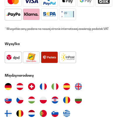
angenehm zu und ab, ohne dass es sich im Dauerbetrieb befindet
Also funktioniert auch dieses Teil in diesem Sinne. dies gibt mir
den Aufschluss, dass das Heizpaneel und der Thermostat sich
gegenseitig in der Nähe befinden müssen, um auch entsprechend
aufeinander reagieren zu können.
* Wszystkie ceny podane na naszej stronie internetowej zawierają podatek VAT
Amazon-Benutzer
Tłumacz
Wysyłka
SPRAWDZONA OPINIA
02/10/2020
Ho acquistato questo riscaldatore per il bagno,giacche non
Międzynarodowy
disponiamo di molto spazio,ero stata tentata per via delle
dimensioni slim e dal fatto che si può applicare al muro..le mie
aspettative sono state ampiamente ripagate..fa presto calore e
visivamente fa davvero una splendida figura.
Utente Amazon
Tłumacz