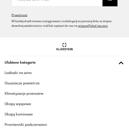
notwendigen Fernbedienung: Wenn die Batterien getauscht sind,
muss man sie mit dem Heizsteuer-Kästchen auf der
Geräterückseite neu verbinden. Steuerkästchen aus-und wieder
anschalten (1x Piepton, rote LED leuchtet). An Fernbedienung -
Prywatność
und + gleichzeitig drücken, diese dabei in unmittelbarer Nähe zum
W każdej chwili możesz zrezygnować z subskrypcji za pomocą linku w stopce
Kästchen halten. Wenn nun das grüne Lämpchen zusätzlich
dowolnej wiadomości e-mail lub napisać do nas na
privacy@chal-tec.com
.
leuchtet und ein Doppelpiepton ertönt, hat es geklappt. Hat
beimir allerdings mehrere Anläufe gebraucht (einen Heizkörper
musste ich hierfür nochmal abnehmen, was lästig ist).Ein
weiterer kleiner Minuspunkt: die Thermostate in den
Fernbedienungen schalten zwar, aber messen die Temperatur
falsch (bei mir werden locker 5 Gead weniger angezeigt als
tatsächlich erreicht). Dem kann man aber durch ein passend
vermindertes Target begegnen. Dn wenn es 21 Grad werden
Ulubione kategorie
sollen, kann man16 als Zielwert eingeben.Aber aufgepasst: Die
Heizkörper verbrauchen satt Strom, (3x300 W ziehen ca. 1kW,
Lodówki na wino
Wenn 24/24 aktiv, wirds teuer) wenn die Zieltemperatur nicht
erreicht ist. Also am besten immer wieder ausschalten oder
Osuszacze powietrza
Zieltemperatur ausreichend tief angeben.
Amazon-Benutzer
Klimatyzacje przenośne
Tłumacz
Okapy wyspowe
Okapy kominowe
SPRAWDZONA OPINIA
12/02/2024
Promienniki podczerwieni