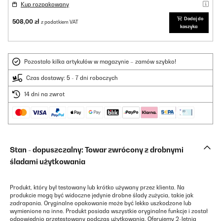
Kup rozpakowany
Dodaj do
508,00 zł
z podatkiem VAT
koszyka
Pozostało kilka artykułów w magazynie – zamów szybko!
Czas dostawy: 5 - 7 dni roboczych
14 dni na zwrot
Stan - dopuszczalny: Towar zwrócony z drobnymi
śladami użytkowania
Produkt, który był testowany lub krótko używany przez klienta. Na
produkcie mogą być widoczne jedynie drobne ślady zużycia, takie jak
zadrapania. Oryginalne opakowanie może być lekko uszkodzone lub
wymienione na inne. Produkt posiada wszystkie oryginalne funkcje i został
odpowiednio przetestowany podczas użytkowania. Oferujemy 2-letnią