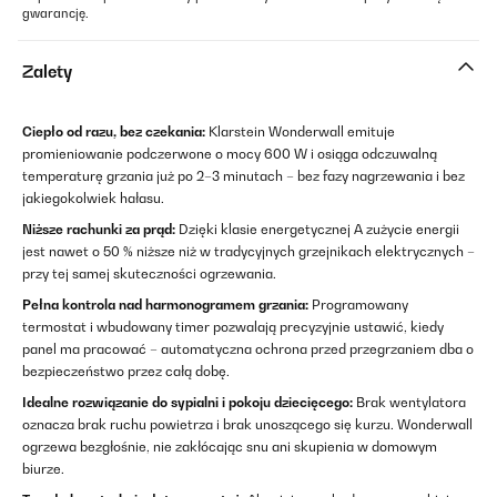
gwarancję.
Zalety
Ciepło od razu, bez czekania:
Klarstein Wonderwall emituje
promieniowanie podczerwone o mocy 600 W i osiąga odczuwalną
temperaturę grzania już po 2–3 minutach – bez fazy nagrzewania i bez
jakiegokolwiek hałasu.
Niższe rachunki za prąd:
Dzięki klasie energetycznej A zużycie energii
jest nawet o 50 % niższe niż w tradycyjnych grzejnikach elektrycznych –
przy tej samej skuteczności ogrzewania.
Pełna kontrola nad harmonogramem grzania:
Programowany
termostat i wbudowany timer pozwalają precyzyjnie ustawić, kiedy
panel ma pracować – automatyczna ochrona przed przegrzaniem dba o
bezpieczeństwo przez całą dobę.
Idealne rozwiązanie do sypialni i pokoju dziecięcego:
Brak wentylatora
oznacza brak ruchu powietrza i brak unoszącego się kurzu. Wonderwall
ogrzewa bezgłośnie, nie zakłócając snu ani skupienia w domowym
biurze.