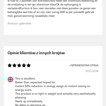
Ik had al 2 panelen van klarsteinDeze heeft een snoerloze bediening en
de omlijsting is wit ipv aluminium kleurOk de ophanging is
verbeterdKortom ik ben zeer tevreden met deze panelen ze geven een
behaaglijke warmte af en zijn zeer zuinig 600 w per paneelIk gebruik
mijn gasverwarming nauwelijks meer
Amazon-gebruiker
Opinie klientów z innych krajów
SPRAWDZONA OPINIA
13/01/2026
This is excellent.
Better than expected/hoped for.
Instant 50% reduction in energy usage so instant saving on
energy costs.
This product is so light in weight and actually very aesthetically
pleasing.
Heats up immediately.
No delay in warming up.