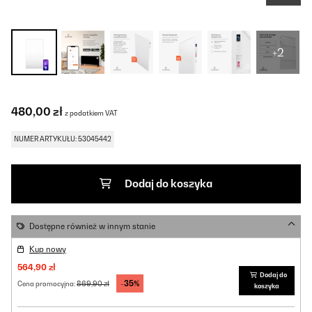
+2
480,00 zł
z podatkiem VAT
NUMER ARTYKUŁU: 53045442
Dodaj do koszyka
Dostępne również w innym stanie
Kup nowy
564,90 zł
Dodaj do
-35%
869,90 zł
Cena promocyjna:
koszyka