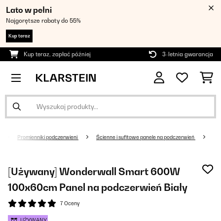
Lato w pełni
Najgorętsze rabaty do 55%
Kup teraz
Kup teraz, zapłać później
3-letnia gwarancja
Promienniki podczerwieni
Ścienne i sufitowe panele na podczerwień
[Używany] Wonderwall Smart 600W
100x60cm Panel na podczerwień Biały
7 Oceny
UŻYWANY