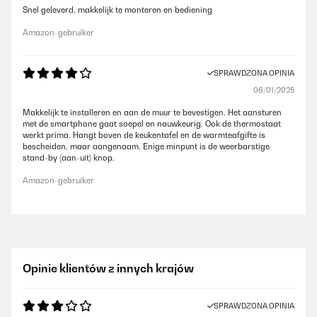
Snel geleverd, makkelijk te monteren en bediening
Amazon-gebruiker
SPRAWDZONA OPINIA
06/01/2025
Makkelijk te installeren en aan de muur te bevestigen. Het aansturen
met de smartphone gaat soepel en nauwkeurig. Ook de thermostaat
werkt prima. Hangt boven de keukentafel en de warmteafgifte is
bescheiden, maar aangenaam. Enige minpunt is de weerbarstige
stand-by (aan-uit) knop.
Amazon-gebruiker
Opinie klientów z innych krajów
SPRAWDZONA OPINIA