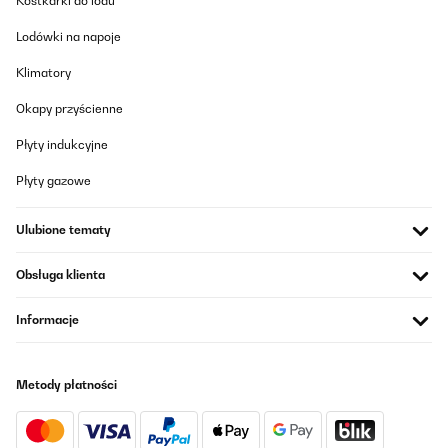
Kostkarki do lodu
Muy interesante si buscas un sistema de calefacción de bajo
consumo que ofrezca un calor directo y agradable. Al ser de
Lodówki na napoje
infrarrojos, no calienta el aire como un calefactor tradicional,
sino que transmite calor por radiación, lo que resulta muy
Klimatory
cómodo y no reseca el ambiente.Los 700 W rinden bien, pero es
importante tener en cuenta que el calor se nota sobre todo a un
par de metros. Por eso es ideal colocarlo en la zona superior del
Okapy przyścienne
sofá o de la cama, donde realmente te llega el calor de forma
directa. Si lo instalas a tres metros o más, la sensación térmica
Płyty indukcyjne
disminuye bastante y no calienta tanto la estancia.La
conectividad WiFi y la app son muy prácticas para encenderlo,
Płyty gazowe
programarlo o ajustar la temperatura desde el móvil. La
detección de presencia ayuda a ahorrar energía reduciendo la
potencia cuando no hay nadie delante. Además, al no tener
Ulubione tematy
ventilador, es totalmente silencioso, perfecto para trabajar, leer
o dormir sin ruidos.El diseño es moderno, discreto y al ir en la
pared no ocupa espacio. La instalación es sencilla y el panel
Obsługa klienta
frontal se limpia fácilmente.En conjunto, un radiador muy
recomendable si buscas bajo consumo, silencio total, calor
directo y agradable, y la comodidad de controlarlo desde el
Informacje
móvil, siempre teniendo en cuenta que funciona mejor cuando
estás relativamente cerca de él.
Usuario/a de amazon
Metody płatności
Tłumacz