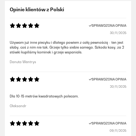
Opinie klientów z Polski
SPRAWDZONA OPINIA
30/11/2025
Używam już inne piecyku i dlatego powiem z całą pewnością - ten jest
słaby, coś z nim nie tak. Grzeje tylko siebie samego. Szkoda kasy, za 2
stówki kupiliśmy kominek i grzeje wspaniale.
Danuta Wentrys
SPRAWDZONA OPINIA
20/11/2025
Dla 10-15 metrów kwadratowych polecam.
Oleksandr
SPRAWDZONA OPINIA
09/11/2025