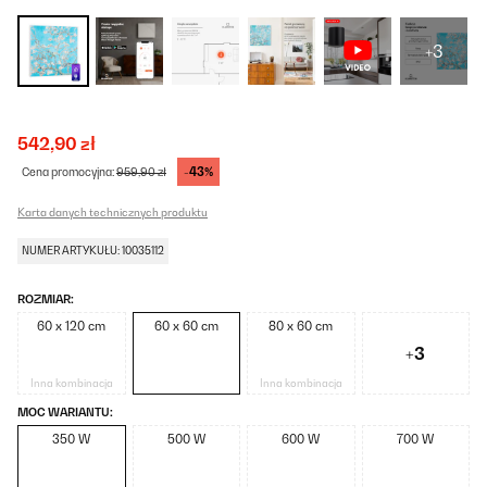
+3
542,90 zł
-43%
Cena promocyjna:
959,90 zł
Karta danych technicznych produktu
NUMER ARTYKUŁU: 10035112
ROZMIAR:
60 x 120 cm
60 x 60 cm
80 x 60 cm
+3
Inna kombinacja
Inna kombinacja
MOC WARIANTU:
350 W
500 W
600 W
700 W