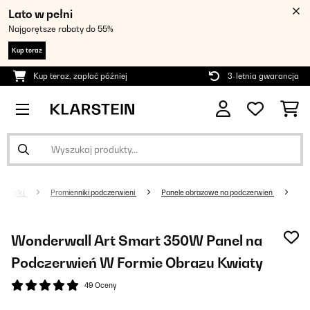
Lato w pełni
Najgorętsze rabaty do 55%
Kup teraz
Kup teraz, zapłać później
3-letnia gwarancja
rzejniki
Promienniki podczerwieni
Panele obrazowe na podczerwień
Wonderwall Art Smart 350W Panel na
Podczerwień W Formie Obrazu Kwiaty
49 Oceny