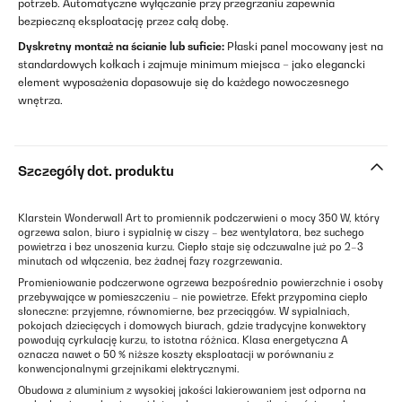
potrzeb. Automatyczne wyłączanie przy przegrzaniu zapewnia
bezpieczną eksploatację przez całą dobę.
Dyskretny montaż na ścianie lub suficie:
Płaski panel mocowany jest na
standardowych kołkach i zajmuje minimum miejsca – jako elegancki
element wyposażenia dopasowuje się do każdego nowoczesnego
wnętrza.
Szczegóły dot. produktu
Klarstein Wonderwall Art to promiennik podczerwieni o mocy 350 W, który
ogrzewa salon, biuro i sypialnię w ciszy – bez wentylatora, bez suchego
powietrza i bez unoszenia kurzu. Ciepło staje się odczuwalne już po 2–3
minutach od włączenia, bez żadnej fazy rozgrzewania.
Promieniowanie podczerwone ogrzewa bezpośrednio powierzchnie i osoby
przebywające w pomieszczeniu – nie powietrze. Efekt przypomina ciepło
słoneczne: przyjemne, równomierne, bez przeciągów. W sypialniach,
pokojach dziecięcych i domowych biurach, gdzie tradycyjne konwektory
powodują cyrkulację kurzu, to istotna różnica. Klasa energetyczna A
oznacza nawet o 50 % niższe koszty eksploatacji w porównaniu z
konwencjonalnymi grzejnikami elektrycznymi.
Obudowa z aluminium z wysokiej jakości lakierowaniem jest odporna na