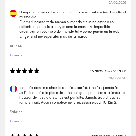
27/05/2026
Compré dos, un wirl y un león,uno no funcionaba y fue devuelto el
mismo día.
El otro funciona todo menos el mando z que no emite y se
calienta al ponerle pilas y quema la mano. Es imposible
encontrar el recambio del mando tal y como ponen en la web.
En general me esperaba más de la marca
ADRIAN
Tłumacz
SPRAWDZONA OPINIA
21/03/2026
Installée dans ma chambre et c'est parfait il ne fait jamais froid.
Je l'ai installé à la place des anciens grille pains sous la fenêtre à
hauteur de lit et la distance est parfaite. Jamais trop chaud et
jamais froid. Aucun complètement nécessaire pour 10-12m2.
Sabrina
Tłumacz