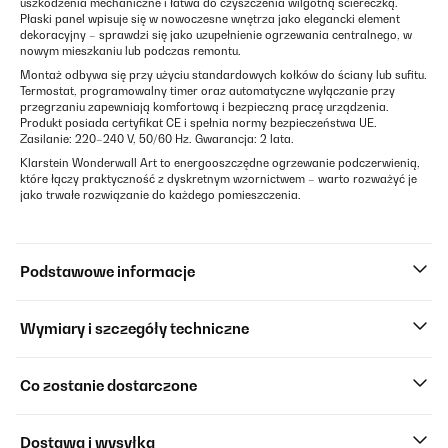
uszkodzenia mechaniczne i łatwa do czyszczenia wilgotną ściereczką.
Płaski panel wpisuje się w nowoczesne wnętrza jako elegancki element
dekoracyjny – sprawdzi się jako uzupełnienie ogrzewania centralnego, w
nowym mieszkaniu lub podczas remontu.
Montaż odbywa się przy użyciu standardowych kołków do ściany lub sufitu.
Termostat, programowalny timer oraz automatyczne wyłączanie przy
przegrzaniu zapewniają komfortową i bezpieczną pracę urządzenia.
Produkt posiada certyfikat CE i spełnia normy bezpieczeństwa UE.
Zasilanie: 220–240 V, 50/60 Hz. Gwarancja: 2 lata.
Klarstein Wonderwall Art to energooszczędne ogrzewanie podczerwienią,
które łączy praktyczność z dyskretnym wzornictwem – warto rozważyć je
jako trwałe rozwiązanie do każdego pomieszczenia.
Podstawowe informacje
Wymiary i szczegóły techniczne
Co zostanie dostarczone
Dostawa i wysyłka