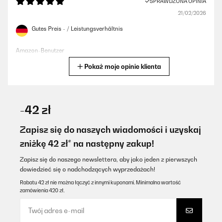
SPRAWDZONA OPINIA
21/02/2026
Gutes Preis - / Leistungsverhältnis
Amazon-Benutzer
Pokaż moje opinie klienta
Tłumacz
SPRAWDZONA OPINIA
07/02/2026
-42 zł
Sehr dekorative Heizung die keinen Platz wegnimmt. Natürlich
darf man nicht erwarten das man mit 160 Watt einen großen
Zapisz się do naszych wiadomości i uzyskaj
Raum heizen kann. Aber in meinem Partyraum ist sie als
zniżkę 42 zł* na następny zakup!
Frostschutz verbaut und bringt immerhin 5 Grad mehr
Temperatur in den Raum ohne die Kosten explodieren zu lassen.
Zapisz się do naszego newslettera, aby jako jeden z pierwszych
Amazon-Benutzer
dowiedzieć się o nadchodzących wyprzedażach!
Tłumacz
Rabatu 42 zł nie można łączyć z innymi kuponami. Minimalna wartość
zamówienia 420 zł.
SPRAWDZONA OPINIA
02/02/2026