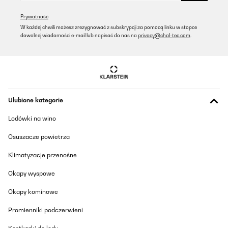
Macht sich optisch toll im Zimmer. Habe es direkt an der Wand
Prywatność
neben dem Bett. Es wird sofort angenehm warm und die App
W każdej chwili możesz zrezygnować z subskrypcji za pomocą linku w stopce
Steuerung und Verbindung funktioniert sehr gut!
dowolnej wiadomości e-mail lub napisać do nas na
privacy@chal-tec.com
.
Amazon-Benutzer
Tłumacz
SPRAWDZONA OPINIA
28/01/2026
Ulubione kategorie
Das Thema Infrarot Heizung zieht bei mir zum ersten mal
Lodówki na wino
ein.Mein Ziel ist Eine Notheizung für einen Stromausfall zu haben.
Im Zusammenspiel mit einem Energiespeicher ist dann auch ein
Osuszacze powietrza
Zimmer im Winter warm. Ist zwar dafür nicht gedacht
funktioniert aber trotzdem.
Klimatyzacje przenośne
Amazon-Benutzer
Okapy wyspowe
Tłumacz
Okapy kominowe
SPRAWDZONA OPINIA
Promienniki podczerwieni
22/01/2026