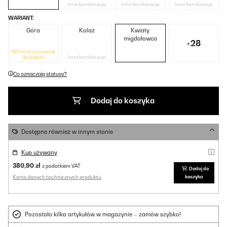
Inna kombinacja
Inna kombinacja
Inna kombinacja
WARIANT:
Góra
Kolaż
Kwiaty
migdałowca
+28
Wkrótce ponownie
dostępne
Inna kombinacja
Co oznaczają statusy?
Dodaj do koszyka
Dostępne również w innym stanie
Kup używany
380,90 zł
z podatkiem VAT
Dodaj do
Karta danych technicznych produktu
koszyka
Pozostało kilka artykułów w magazynie – zamów szybko!