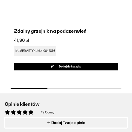
Zdalny grzejnik na podczerwień
G
41,90 zł
41
NUMER ARTYKUŁU: 10047876
NU
Dodaj do koszyka
Opinie klientów
49 Oceny
Dodaj Twoje opinie