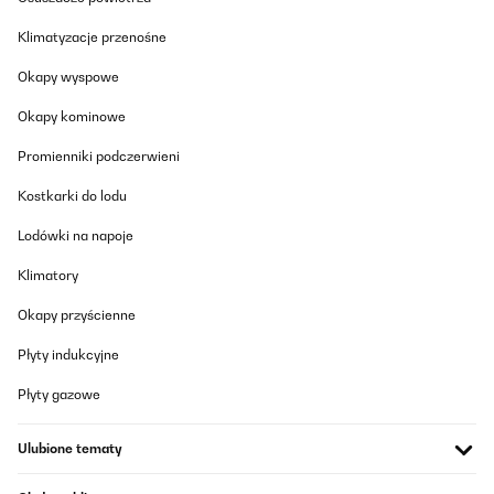
Zimmer im Winter warm. Ist zwar dafür nicht gedacht
funktioniert aber trotzdem.
Klimatyzacje przenośne
Amazon-Benutzer
Okapy wyspowe
Tłumacz
Okapy kominowe
SPRAWDZONA OPINIA
Promienniki podczerwieni
22/01/2026
Kostkarki do lodu
Muy interesante si buscas un sistema de calefacción de bajo
consumo que ofrezca un calor directo y agradable. Al ser de
Lodówki na napoje
infrarrojos, no calienta el aire como un calefactor tradicional,
sino que transmite calor por radiación, lo que resulta muy
Klimatory
cómodo y no reseca el ambiente.Los 700 W rinden bien, pero es
importante tener en cuenta que el calor se nota sobre todo a un
par de metros. Por eso es ideal colocarlo en la zona superior del
Okapy przyścienne
sofá o de la cama, donde realmente te llega el calor de forma
directa. Si lo instalas a tres metros o más, la sensación térmica
Płyty indukcyjne
disminuye bastante y no calienta tanto la estancia.La
conectividad WiFi y la app son muy prácticas para encenderlo,
Płyty gazowe
programarlo o ajustar la temperatura desde el móvil. La
detección de presencia ayuda a ahorrar energía reduciendo la
potencia cuando no hay nadie delante. Además, al no tener
Ulubione tematy
ventilador, es totalmente silencioso, perfecto para trabajar, leer
o dormir sin ruidos.El diseño es moderno, discreto y al ir en la
pared no ocupa espacio. La instalación es sencilla y el panel