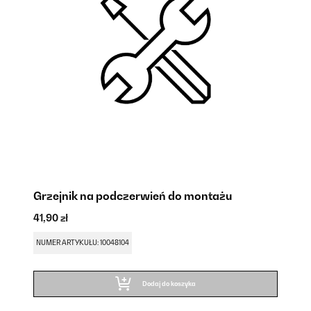
Grzejnik na podczerwień do montażu
Z
41,90 zł
41
NUMER ARTYKUŁU: 10048104
NU
Dodaj do koszyka