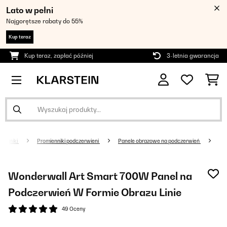
Lato w pełni
Najgorętsze rabaty do 55%
Kup teraz
Kup teraz, zapłać później
3-letnia gwarancja
rzejniki
Promienniki podczerwieni
Panele obrazowe na podczerwień
Wonderwall Art Smart 700W Panel na
Podczerwień W Formie Obrazu Linie
49 Oceny