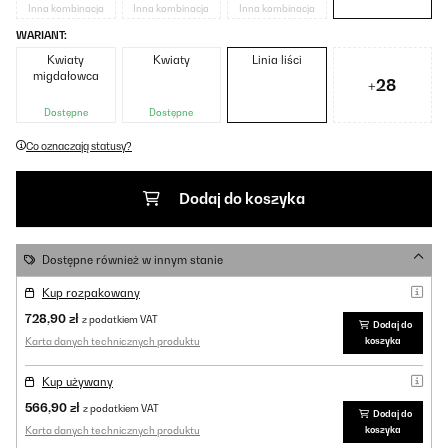
Inna kombinacja
Inna kombinacja
Inna kombinacja
WARIANT:
Kwiaty
Kwiaty
Linia liści
migdałowca
+28
Dostępne
Dostępne
Co oznaczają statusy?
Dodaj do koszyka
Dostępne również w innym stanie
Kup rozpakowany
728,90 zł
z podatkiem VAT
Dodaj do
Karta danych technicznych produktu
koszyka
Kup używany
566,90 zł
z podatkiem VAT
Dodaj do
Karta danych technicznych produktu
koszyka