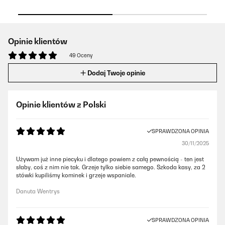
Opinie klientów
49 Oceny
Dodaj Twoje opinie
Opinie klientów z Polski
SPRAWDZONA OPINIA
30/11/2025
Używam już inne piecyku i dlatego powiem z całą pewnością - ten jest
słaby, coś z nim nie tak. Grzeje tylko siebie samego. Szkoda kasy, za 2
stówki kupiliśmy kominek i grzeje wspaniale.
Danuta Wentrys
SPRAWDZONA OPINIA