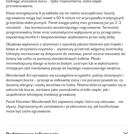
żadnego unoszenia kurzu – tylko równomierne, ciche ciepło
promieniowania.
Klasa energetyczna A przekłada się na realne oszczędności: koszty
ogrzewania mogą być nawet o 50 % niższe niż w przypadku tradycyjnych
grzejników elektrycznych. Panel osiąga pełną moc grzewczą już po 2–3
minutach – bez konieczności wcześniejszego nagrzewania. Termostat,
programowalny timer oraz automatyczne wyłączanie przy przegrzaniu
zapewniają komfort i bezpieczeństwo użytkowania przez całą dobę.
Obudowa wykonana z aluminium z wysokiej jakości lakierem jest trwała i
łatwa w utrzymaniu czystości – wystarczy przetrzeć wilgotną ściereczką.
Uchwyty montażowe są dołączone do zestawu; panel można mocować do
ściany lub sufitu za pomocą standardowych kołków. Płaski,
minimalistyczny design w kolorze białym, czarnym lub w wykończeniu
imitującym stal nierdzewną pasuje do każdego nowoczesnego wnętrza.
Wonderwall Art sprawdza się szczególnie w sypialni, pokoju dziecięcym i
domowym biurze – pracuje w całkowitej ciszy i nie porusza powietrza, co
docenią alergicy i osoby wrażliwe na hałas. Równie dobrze sprawdzi się w
salonie lub biurze, zarówno jako samodzielne źródło ciepła, jak i
uzupełnienie istniejącej instalacji grzewczej.
Panel Klarstein Wonderwall Art zapewnia ciepło, które się odczuwa – nie
słyszy. Zapraszamy do zamówienia i przekonania się, jak komfortowe
może być ciche ogrzewanie.