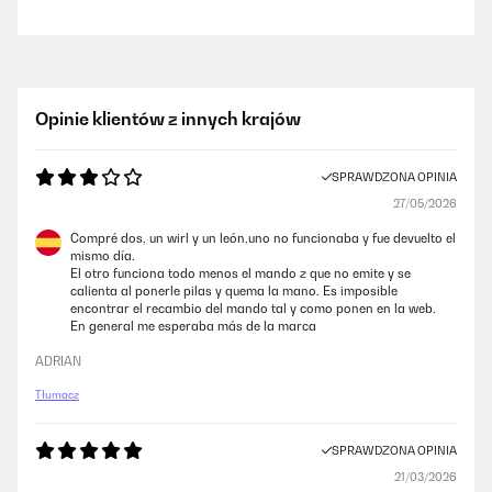
Opinie klientów z innych krajów
SPRAWDZONA OPINIA
27/05/2026
Compré dos, un wirl y un león,uno no funcionaba y fue devuelto el
mismo día.
El otro funciona todo menos el mando z que no emite y se
calienta al ponerle pilas y quema la mano. Es imposible
encontrar el recambio del mando tal y como ponen en la web.
En general me esperaba más de la marca
ADRIAN
Tłumacz
SPRAWDZONA OPINIA
21/03/2026