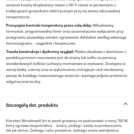
oznacza koszty eksploatacji nawet o 50 % niższe w porównaniu z
tradycyjnymi grzejnikami elektrycznymi przy tej samej odczuwalnej
temperaturze.
Precyzyjna kontrola temperatury przez całą dobę:
Wbudowany
termostat, programowalny timer oraz automatyczne wyłączanie przy
przegrzaniu pozwalają ustawić ogrzewanie dokładnie według własnego
harmonogramu – wygodnie i bezpiecznie.
Trwała konstrukcja i dyskretny wygląd:
Płaska obudowa z aluminium z
powłoką premium mocowana jest do ściany lub sufitu za pomocą
standardowych kołków (uchwyty montażowe w zestawie). Dostępna w
wersji białej, czarnej oraz w wykończeniu imitującym stal nierdzewną –
pasuje do każdego nowoczesnego wnętrza i wymaga jedynie przetarcia
wilgotną ściereczką.
Szczegóły dot. produktu
Klarstein Wonderwall Art to panel grzewczy na podczerwień o mocy 700 W,
który ogrzewa bezpośrednio – ściany, podłogi i osoby w pomieszczeniu,
tak jak słońce. Żadnego ruchu powietrza, żadnego szumu wentylatora,