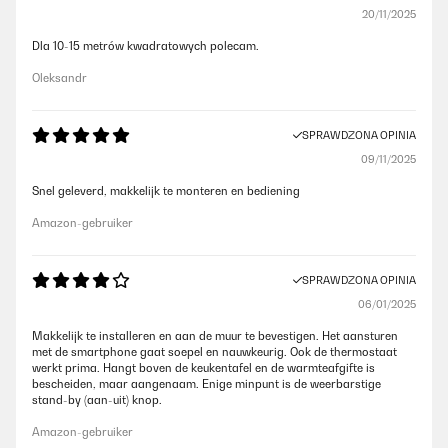
20/11/2025
Dla 10-15 metrów kwadratowych polecam.
Oleksandr
SPRAWDZONA OPINIA
09/11/2025
Snel geleverd, makkelijk te monteren en bediening
Amazon-gebruiker
SPRAWDZONA OPINIA
06/01/2025
Makkelijk te installeren en aan de muur te bevestigen. Het aansturen
met de smartphone gaat soepel en nauwkeurig. Ook de thermostaat
werkt prima. Hangt boven de keukentafel en de warmteafgifte is
bescheiden, maar aangenaam. Enige minpunt is de weerbarstige
stand-by (aan-uit) knop.
Amazon-gebruiker