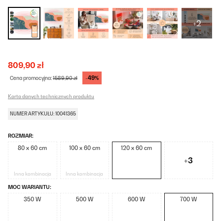
+2
809,90 zł
-49%
Cena promocyjna:
1589,90 zł
Karta danych technicznych produktu
NUMER ARTYKUŁU: 10041365
ROZMIAR:
80 x 60 cm
100 x 60 cm
120 x 60 cm
+3
Inna kombinacja
Inna kombinacja
MOC WARIANTU:
350 W
500 W
600 W
700 W