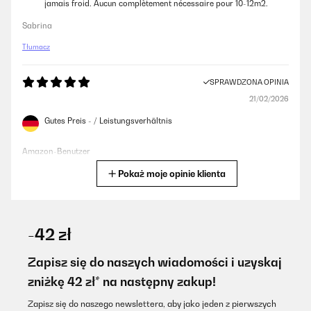
jamais froid. Aucun complètement nécessaire pour 10-12m2.
Sabrina
Tłumacz
SPRAWDZONA OPINIA
21/02/2026
Gutes Preis - / Leistungsverhältnis
Amazon-Benutzer
Pokaż moje opinie klienta
Tłumacz
SPRAWDZONA OPINIA
07/02/2026
-42 zł
Sehr dekorative Heizung die keinen Platz wegnimmt. Natürlich
darf man nicht erwarten das man mit 160 Watt einen großen
Zapisz się do naszych wiadomości i uzyskaj
Raum heizen kann. Aber in meinem Partyraum ist sie als
zniżkę 42 zł* na następny zakup!
Frostschutz verbaut und bringt immerhin 5 Grad mehr
Temperatur in den Raum ohne die Kosten explodieren zu lassen.
Zapisz się do naszego newslettera, aby jako jeden z pierwszych