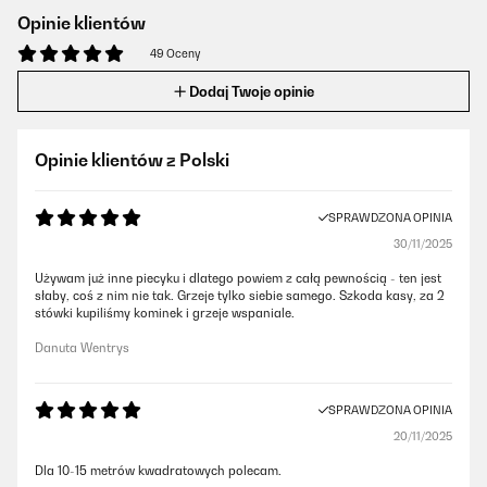
Opinie klientów
49 Oceny
Dodaj Twoje opinie
Opinie klientów z Polski
SPRAWDZONA OPINIA
30/11/2025
Używam już inne piecyku i dlatego powiem z całą pewnością - ten jest
słaby, coś z nim nie tak. Grzeje tylko siebie samego. Szkoda kasy, za 2
stówki kupiliśmy kominek i grzeje wspaniale.
Danuta Wentrys
SPRAWDZONA OPINIA
20/11/2025
Dla 10-15 metrów kwadratowych polecam.