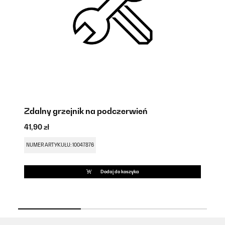
Zdalny grzejnik na podczerwień
G
41,90 zł
41
NUMER ARTYKUŁU: 10047876
NU
Dodaj do koszyka