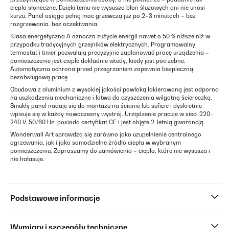
ciepło słoneczne. Dzięki temu nie wysusza błon śluzowych ani nie unosi
kurzu. Panel osiąga pełną moc grzewczą już po 2–3 minutach – bez
rozgrzewania, bez oczekiwania.
Klasa energetyczna A oznacza zużycie energii nawet o 50 % niższe niż w
przypadku tradycyjnych grzejników elektrycznych. Programowalny
termostat i timer pozwalają precyzyjnie zaplanować pracę urządzenia –
pomieszczenie jest ciepłe dokładnie wtedy, kiedy jest potrzebne.
Automatyczna ochrona przed przegrzaniem zapewnia bezpieczną,
bezobsługową pracę.
Obudowa z aluminium z wysokiej jakości powłoką lakierowaną jest odporna
na uszkodzenia mechaniczne i łatwa do czyszczenia wilgotną ściereczką.
Smukły panel nadaje się do montażu na ścianie lub suficie i dyskretnie
wpisuje się w każdy nowoczesny wystrój. Urządzenie pracuje w sieci 220–
240 V, 50/60 Hz, posiada certyfikat CE i jest objęte 2-letnią gwarancją.
Wonderwall Art sprawdza się zarówno jako uzupełnienie centralnego
ogrzewania, jak i jako samodzielne źródło ciepła w wybranym
pomieszczeniu. Zapraszamy do zamówienia – ciepło, które nie wysusza i
nie hałasuje.
Podstawowe informacje
Wymiary i szczegóły techniczne