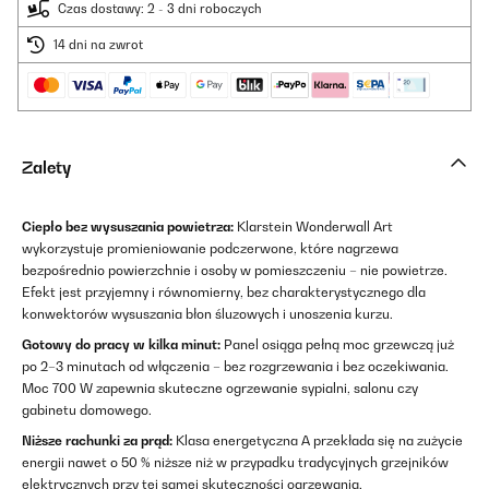
Czas dostawy: 2 - 3 dni roboczych
14 dni na zwrot
Zalety
Ciepło bez wysuszania powietrza:
Klarstein Wonderwall Art
wykorzystuje promieniowanie podczerwone, które nagrzewa
bezpośrednio powierzchnie i osoby w pomieszczeniu – nie powietrze.
Efekt jest przyjemny i równomierny, bez charakterystycznego dla
konwektorów wysuszania błon śluzowych i unoszenia kurzu.
Gotowy do pracy w kilka minut:
Panel osiąga pełną moc grzewczą już
po 2–3 minutach od włączenia – bez rozgrzewania i bez oczekiwania.
Moc 700 W zapewnia skuteczne ogrzewanie sypialni, salonu czy
gabinetu domowego.
Niższe rachunki za prąd:
Klasa energetyczna A przekłada się na zużycie
energii nawet o 50 % niższe niż w przypadku tradycyjnych grzejników
elektrycznych przy tej samej skuteczności ogrzewania.