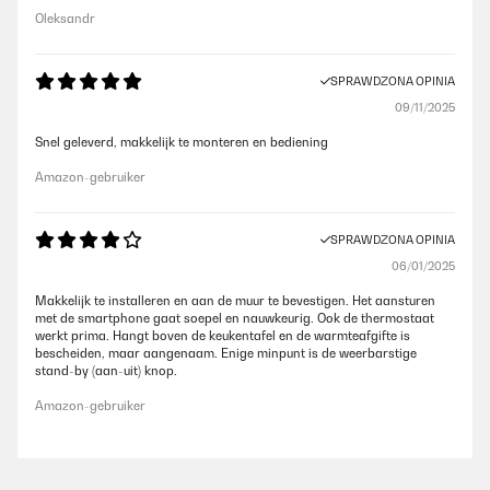
Oleksandr
SPRAWDZONA OPINIA
09/11/2025
Snel geleverd, makkelijk te monteren en bediening
Amazon-gebruiker
SPRAWDZONA OPINIA
06/01/2025
Makkelijk te installeren en aan de muur te bevestigen. Het aansturen
met de smartphone gaat soepel en nauwkeurig. Ook de thermostaat
werkt prima. Hangt boven de keukentafel en de warmteafgifte is
bescheiden, maar aangenaam. Enige minpunt is de weerbarstige
stand-by (aan-uit) knop.
Amazon-gebruiker