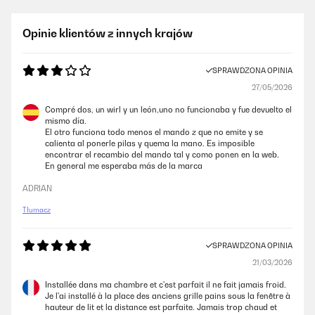
Opinie klientów z innych krajów
SPRAWDZONA OPINIA
27/05/2026
Compré dos, un wirl y un león,uno no funcionaba y fue devuelto el
mismo día.
El otro funciona todo menos el mando z que no emite y se
calienta al ponerle pilas y quema la mano. Es imposible
encontrar el recambio del mando tal y como ponen en la web.
En general me esperaba más de la marca
ADRIAN
Tłumacz
SPRAWDZONA OPINIA
21/03/2026
Installée dans ma chambre et c'est parfait il ne fait jamais froid.
Je l'ai installé à la place des anciens grille pains sous la fenêtre à
hauteur de lit et la distance est parfaite. Jamais trop chaud et