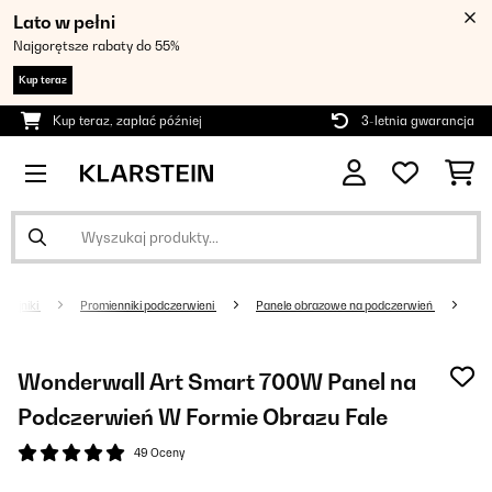
Lato w pełni
Najgorętsze rabaty do 55%
Kup teraz
Kup teraz, zapłać później
3-letnia gwarancja
rzejniki
Promienniki podczerwieni
Panele obrazowe na podczerwień
Wonderwall Art Smart 700W Panel na
Podczerwień W Formie Obrazu Fale
49 Oceny