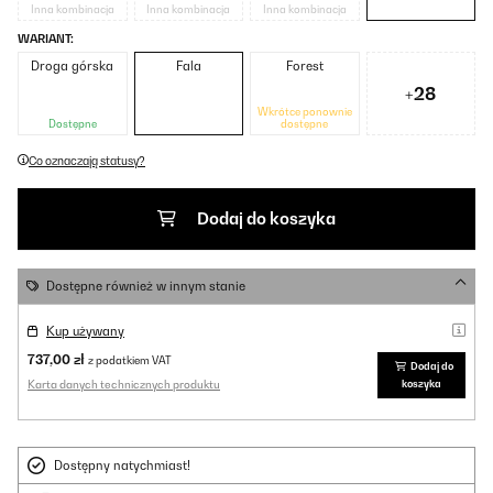
Inna kombinacja
Inna kombinacja
Inna kombinacja
WARIANT:
Droga górska
Fala
Forest
+28
Wkrótce ponownie
Dostępne
dostępne
Co oznaczają statusy?
Dodaj do koszyka
Dostępne również w innym stanie
Kup używany
737,00 zł
z podatkiem VAT
Dodaj do
Karta danych technicznych produktu
koszyka
Dostępny natychmiast!