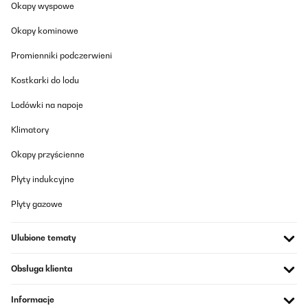
Okapy wyspowe
Tłumacz
Okapy kominowe
SPRAWDZONA OPINIA
Promienniki podczerwieni
22/01/2026
Kostkarki do lodu
Muy interesante si buscas un sistema de calefacción de bajo
consumo que ofrezca un calor directo y agradable. Al ser de
Lodówki na napoje
infrarrojos, no calienta el aire como un calefactor tradicional,
sino que transmite calor por radiación, lo que resulta muy
Klimatory
cómodo y no reseca el ambiente.Los 700 W rinden bien, pero es
importante tener en cuenta que el calor se nota sobre todo a un
par de metros. Por eso es ideal colocarlo en la zona superior del
Okapy przyścienne
sofá o de la cama, donde realmente te llega el calor de forma
directa. Si lo instalas a tres metros o más, la sensación térmica
Płyty indukcyjne
disminuye bastante y no calienta tanto la estancia.La
conectividad WiFi y la app son muy prácticas para encenderlo,
Płyty gazowe
programarlo o ajustar la temperatura desde el móvil. La
detección de presencia ayuda a ahorrar energía reduciendo la
potencia cuando no hay nadie delante. Además, al no tener
Ulubione tematy
ventilador, es totalmente silencioso, perfecto para trabajar, leer
o dormir sin ruidos.El diseño es moderno, discreto y al ir en la
pared no ocupa espacio. La instalación es sencilla y el panel
Obsługa klienta
frontal se limpia fácilmente.En conjunto, un radiador muy
recomendable si buscas bajo consumo, silencio total, calor
directo y agradable, y la comodidad de controlarlo desde el
Informacje
móvil, siempre teniendo en cuenta que funciona mejor cuando