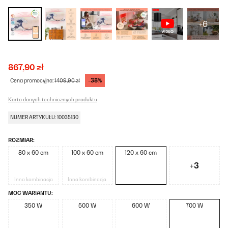
+6
867,90 zł
-38%
Cena promocyjna:
1409,90 zł
Karta danych technicznych produktu
NUMER ARTYKUŁU: 10035130
ROZMIAR:
80 x 60 cm
100 x 60 cm
120 x 60 cm
+3
Inna kombinacja
Inna kombinacja
MOC WARIANTU:
350 W
500 W
600 W
700 W