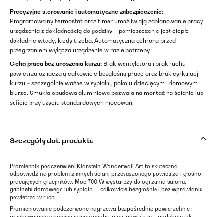
Precyzyjne sterowanie i automatyczne zabezpieczenie:
Programowalny termostat oraz timer umożliwiają zaplanowanie pracy
urządzenia z dokładnością do godziny – pomieszczenie jest ciepłe
dokładnie wtedy, kiedy trzeba. Automatyczna ochrona przed
przegrzaniem wyłącza urządzenie w razie potrzeby.
Cicha praca bez unoszenia kurzu:
Brak wentylatora i brak ruchu
powietrza oznaczają całkowicie bezgłośną pracę oraz brak cyrkulacji
kurzu – szczególnie ważne w sypialni, pokoju dziecięcym i domowym
biurze. Smukła obudowa aluminiowa pozwala na montaż na ścianie lub
suficie przy użyciu standardowych mocowań.
Szczegóły dot. produktu
Promiennik podczerwieni Klarstein Wonderwall Art to skuteczna
odpowiedź na problem zimnych ścian, przesuszonego powietrza i głośno
pracujących grzejników. Moc 700 W wystarczy do ogrzania salonu,
gabinetu domowego lub sypialni – całkowicie bezgłośnie i bez wprawiania
powietrza w ruch.
Promieniowanie podczerwone nagrzewa bezpośrednio powierzchnie i
przebywające w pomieszczeniu osoby, a nie powietrze – podobnie jak