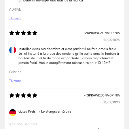
En general me esperaba más de la marca
ADRIAN
Tłumacz
SPRAWDZONA OPINIA
21/03/2026
Installée dans ma chambre et c'est parfait il ne fait jamais froid.
Je l'ai installé à la place des anciens grille pains sous la fenêtre à
hauteur de lit et la distance est parfaite. Jamais trop chaud et
jamais froid. Aucun complètement nécessaire pour 10-12m2.
Sabrina
Tłumacz
SPRAWDZONA OPINIA
21/02/2026
Gutes Preis - / Leistungsverhältnis
Amazon-Benutzer