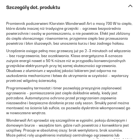
Szczegóły dot. produktu
Promiennik podczerwieni Klarstein Wonderwall Art o mocy 700 W to ciepło,
które działa inaczej niż tradycyjne grzejniki – ogrzewa bezpośrednio
powierzchnie i osoby w pomieszczeniu, a nie powietrze. Efekt jest zbliżony
do ciepła słonecznego: równomierne, przyjemne ciepło bez przesuszania
powietrza i błon śluzowych, bez unoszenia kurzu i bez żadnego hałasu.
Urządzenie osiąga pełną moc grzewczą już po 2–3 minutach od włączenia
– bez rozgrzewania, bez oczekiwania. Klasa energetyczna A oznacza
zużycie energii nawet o 50 % niższe niż w przypadku konwencjonalnych
grzejników elektrycznych przy tej samej skuteczności ogrzewania.
Obudowa z aluminium z wysokiej jakości lakierem jest odporna na
uszkodzenia mechaniczne i łatwa do utrzymania w czystości – wystarczy
przetrzeć wilgotną ściereczką.
Programowalny termostat i timer pozwalają precyzyjnie zaplanować
ogrzewanie – pomieszczenie jest ciepłe dokładnie wtedy, kiedy jest
potrzebne. Automatyczna ochrona przed przegrzaniem zapewnia
niezawodne i bezpieczne działanie przez cały sezon. Smukły panel można
montować na ścianie lub suficie, co pozwala dyskretnie wkomponować go
w nowoczesne wnętrza.
Wonderwall Art sprawdzi się szczególnie w sypialni, pokoju dziecięcym i
domowym biurze – wszędzie tam, gdzie ruch powietrza z konwektora jest
uciążliwy. Pracuje w absolutnej ciszy: brak wentylatora, brak szumów.
Może pełnić rolę uzupełnienia instalacji centralnego ogrzewania lub