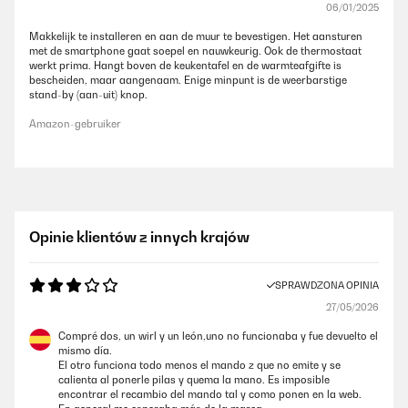
06/01/2025
Makkelijk te installeren en aan de muur te bevestigen. Het aansturen
met de smartphone gaat soepel en nauwkeurig. Ook de thermostaat
werkt prima. Hangt boven de keukentafel en de warmteafgifte is
bescheiden, maar aangenaam. Enige minpunt is de weerbarstige
stand-by (aan-uit) knop.
Amazon-gebruiker
Opinie klientów z innych krajów
SPRAWDZONA OPINIA
27/05/2026
Compré dos, un wirl y un león,uno no funcionaba y fue devuelto el
mismo día.
El otro funciona todo menos el mando z que no emite y se
calienta al ponerle pilas y quema la mano. Es imposible
encontrar el recambio del mando tal y como ponen en la web.