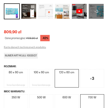
+3
809,90 zł
-42%
Cena promocyjna:
1409,90 zł
Karta danych technicznych produktu
NUMER ARTYKUŁU: 10035127
ROZMIAR:
80 x 60 cm
100 x 60 cm
120 x 60 cm
+3
Inna kombinacja
Inna kombinacja
MOC WARIANTU:
350 W
500 W
600 W
700 W