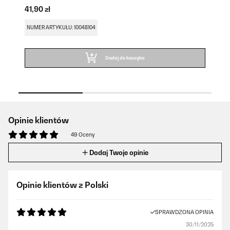
41,90 zł
31
NUMER ARTYKUŁU: 10048104
NU
Dodaj do koszyka
Opinie klientów
49 Oceny
Dodaj Twoje opinie
Opinie klientów z Polski
SPRAWDZONA OPINIA
30/11/2025