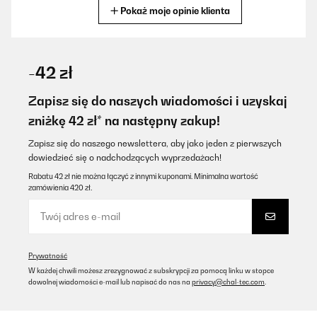
Pokaż moje opinie klienta
Tłumacz
SPRAWDZONA OPINIA
07/02/2026
-42 zł
Sehr dekorative Heizung die keinen Platz wegnimmt. Natürlich
darf man nicht erwarten das man mit 160 Watt einen großen
Zapisz się do naszych wiadomości i uzyskaj
Raum heizen kann. Aber in meinem Partyraum ist sie als
zniżkę 42 zł* na następny zakup!
Frostschutz verbaut und bringt immerhin 5 Grad mehr
Temperatur in den Raum ohne die Kosten explodieren zu lassen.
Zapisz się do naszego newslettera, aby jako jeden z pierwszych
Amazon-Benutzer
dowiedzieć się o nadchodzących wyprzedażach!
Tłumacz
Rabatu 42 zł nie można łączyć z innymi kuponami. Minimalna wartość
zamówienia 420 zł.
SPRAWDZONA OPINIA
02/02/2026
Macht sich optisch toll im Zimmer. Habe es direkt an der Wand
Prywatność
neben dem Bett. Es wird sofort angenehm warm und die App
W każdej chwili możesz zrezygnować z subskrypcji za pomocą linku w stopce
Steuerung und Verbindung funktioniert sehr gut!
dowolnej wiadomości e-mail lub napisać do nas na
privacy@chal-tec.com
.
Amazon-Benutzer
Tłumacz