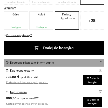
Inna kombinacja
Inna kombinacja
Inna kombinacja
WARIANT:
Góra
Kolaż
Kwiaty
migdałowca
+28
Dostępne
Dostępne
Co oznaczają statusy?
Dodaj do koszyka
Dostępne również w innym stanie
Kup rozpakowany
728,90 zł
z podatkiem VAT
Dodaj do
Karta danych technicznych produktu
koszyka
Kup używany
688,90 zł
z podatkiem VAT
Dodaj do
Karta danych technicznych produktu
koszyka