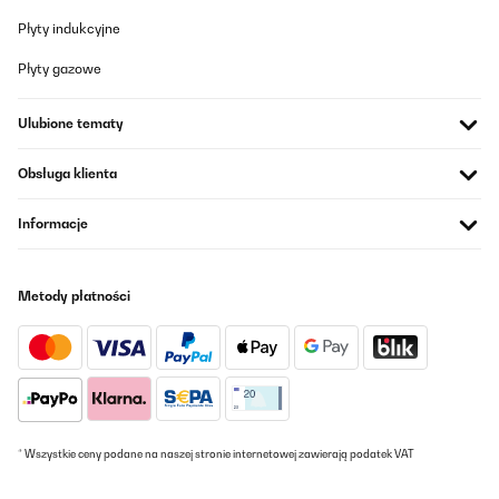
sofá o de la cama, donde realmente te llega el calor de forma
directa. Si lo instalas a tres metros o más, la sensación térmica
Płyty indukcyjne
disminuye bastante y no calienta tanto la estancia.La
conectividad WiFi y la app son muy prácticas para encenderlo,
Płyty gazowe
programarlo o ajustar la temperatura desde el móvil. La
detección de presencia ayuda a ahorrar energía reduciendo la
potencia cuando no hay nadie delante. Además, al no tener
Ulubione tematy
ventilador, es totalmente silencioso, perfecto para trabajar, leer
o dormir sin ruidos.El diseño es moderno, discreto y al ir en la
pared no ocupa espacio. La instalación es sencilla y el panel
Obsługa klienta
frontal se limpia fácilmente.En conjunto, un radiador muy
recomendable si buscas bajo consumo, silencio total, calor
directo y agradable, y la comodidad de controlarlo desde el
Informacje
móvil, siempre teniendo en cuenta que funciona mejor cuando
estás relativamente cerca de él.
Usuario/a de amazon
Metody płatności
Tłumacz
SPRAWDZONA OPINIA
20/01/2026
Abbiamo acquistato questo quadro elettrico quasi un anno fa, ci
* Wszystkie ceny podane na naszej stronie internetowej zawierają podatek VAT
siamo trovati benissimo, oltre ad essere molto bello
esteticamente é anche molto utile.É un quadro a infrarossi,
ovviamente non riesce a riscaldare una grande stanza, ma una