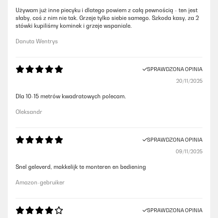
Używam już inne piecyku i dlatego powiem z całą pewnością - ten jest
słaby, coś z nim nie tak. Grzeje tylko siebie samego. Szkoda kasy, za 2
stówki kupiliśmy kominek i grzeje wspaniale.
Danuta Wentrys
SPRAWDZONA OPINIA
20/11/2025
Dla 10-15 metrów kwadratowych polecam.
Oleksandr
SPRAWDZONA OPINIA
09/11/2025
Snel geleverd, makkelijk te monteren en bediening
Amazon-gebruiker
SPRAWDZONA OPINIA