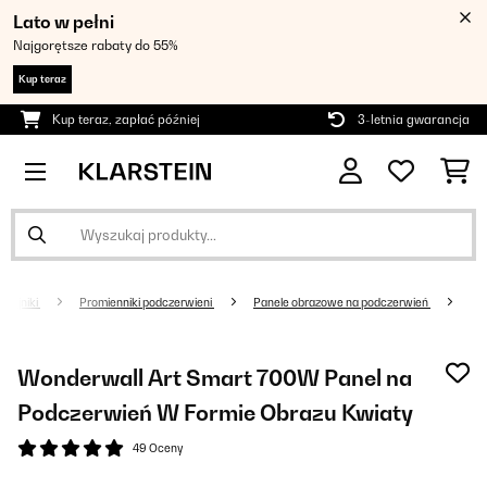
Lato w pełni
Najgorętsze rabaty do 55%
Kup teraz
Kup teraz, zapłać później
3-letnia gwarancja
rzejniki
Promienniki podczerwieni
Panele obrazowe na podczerwień
Wonderwall Art Smart 700W Panel na
Podczerwień W Formie Obrazu Kwiaty
49 Oceny