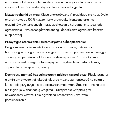
rozgrzewania i bez konieczności czekania na ogrzanie powietrza w
całym pokoju. Sprawdza się w salonie, biurze i sypialni.
Niższe rachunki za prąd:
Klasa energetyczna A przekłada się na zużycie
energii nawet o 50 % niższe niż w przypadku konwencjonalnych
grzejników elektrycznych – przy zachowaniu tej samej skuteczności
ogrzewania. Tryb oszczędzania energii dodatkowo ogranicza koszty
eksploatacji.
Precyzyjne sterowanie i automatyczne zabezpieczenie:
Programowalny termostat oraz timer umożliwiają ustawienie
harmonogramu ogrzewania z wyprzedzeniem – pomieszczenie osiąga
żądaną temperaturę dokładnie o wybranej porze. Automatyczna
ochrona przed przegrzaniem wyłącza urządzenie w razie potrzeby,
zapewniając bezpieczną pracę.
Dyskretny montaż bez zajmowania miejsca na podłodze:
Płaski panel z
aluminium o wysokiej jakości lakierze można zamontować na ścianie
lub suficie przy użyciu standardowych mocowań. Smukła konstrukcja
nie ingeruje w aranżację wnętrza – urządzenie wtapia się w
nowoczesny wystrój i nie ogranicza przestrzeni użytkowej
pomieszczenia.