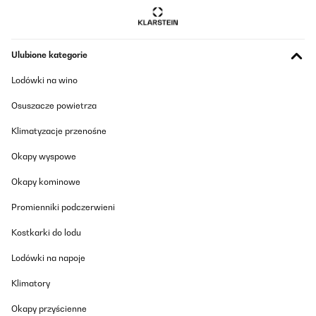
SPRAWDZONA OPINIA
28/01/2026
Ulubione kategorie
Das Thema Infrarot Heizung zieht bei mir zum ersten mal
Lodówki na wino
ein.Mein Ziel ist Eine Notheizung für einen Stromausfall zu haben.
Im Zusammenspiel mit einem Energiespeicher ist dann auch ein
Osuszacze powietrza
Zimmer im Winter warm. Ist zwar dafür nicht gedacht
funktioniert aber trotzdem.
Klimatyzacje przenośne
Amazon-Benutzer
Okapy wyspowe
Tłumacz
Okapy kominowe
SPRAWDZONA OPINIA
Promienniki podczerwieni
22/01/2026
Kostkarki do lodu
Muy interesante si buscas un sistema de calefacción de bajo
consumo que ofrezca un calor directo y agradable. Al ser de
Lodówki na napoje
infrarrojos, no calienta el aire como un calefactor tradicional,
sino que transmite calor por radiación, lo que resulta muy
Klimatory
cómodo y no reseca el ambiente.Los 700 W rinden bien, pero es
importante tener en cuenta que el calor se nota sobre todo a un
par de metros. Por eso es ideal colocarlo en la zona superior del
Okapy przyścienne