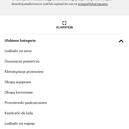
dowolnej wiadomości e-mail lub napisać do nas na
privacy@chal-tec.com
.
Ulubione kategorie
Lodówki na wino
Osuszacze powietrza
Klimatyzacje przenośne
Okapy wyspowe
Okapy kominowe
Promienniki podczerwieni
Kostkarki do lodu
Lodówki na napoje