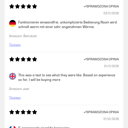
SPRAWDZONA OPINIA
03/11/2025
Funktionieren einwandfrei, unkomplizierte Bedienung,Raum wird
schnell warm mit einer sehr angenehmen Wärme.
Amazon-Benutzer
Tłumacz
SPRAWDZONA OPINIA
01/11/2025
This was a test to see what they were like. Based on experience
so far, I will be buying more
Amazon user
Tłumacz
SPRAWDZONA OPINIA
27/10/2025