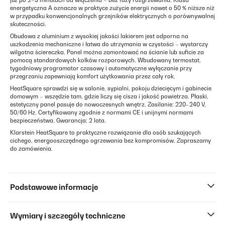
już po 2–3 minutach od włączenia – bez fazy rozgrzewania. Klasa
energetyczna A oznacza w praktyce zużycie energii nawet o 50 % niższe niż
w przypadku konwencjonalnych grzejników elektrycznych o porównywalnej
skuteczności.
Obudowa z aluminium z wysokiej jakości lakierem jest odporna na
uszkodzenia mechaniczne i łatwa do utrzymania w czystości – wystarczy
wilgotna ściereczka. Panel można zamontować na ścianie lub suficie za
pomocą standardowych kołków rozporowych. Wbudowany termostat,
tygodniowy programator czasowy i automatyczne wyłączanie przy
przegrzaniu zapewniają komfort użytkowania przez cały rok.
HeatSquare sprawdzi się w salonie, sypialni, pokoju dziecięcym i gabinecie
domowym – wszędzie tam, gdzie liczy się cisza i jakość powietrza. Płaski,
estetyczny panel pasuje do nowoczesnych wnętrz. Zasilanie: 220–240 V,
50/60 Hz. Certyfikowany zgodnie z normami CE i unijnymi normami
bezpieczeństwa. Gwarancja: 2 lata.
Klarstein HeatSquare to praktyczne rozwiązanie dla osób szukających
cichego, energooszczędnego ogrzewania bez kompromisów. Zapraszamy
do zamówienia.
Podstawowe informacje
Wymiary i szczegóły techniczne