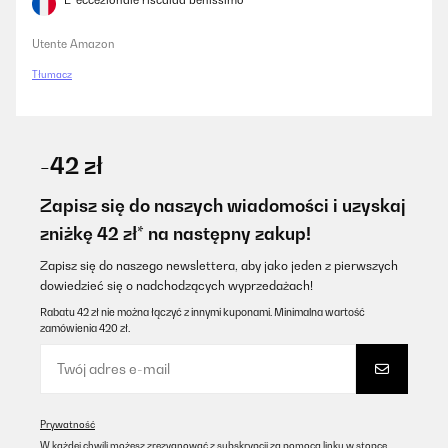
E’ eccezionale riscalda benissimo
Utente Amazon
Tłumacz
-42 zł
Zapisz się do naszych wiadomości i uzyskaj
zniżkę 42 zł* na następny zakup!
Zapisz się do naszego newslettera, aby jako jeden z pierwszych
dowiedzieć się o nadchodzących wyprzedażach!
Rabatu 42 zł nie można łączyć z innymi kuponami. Minimalna wartość
zamówienia 420 zł.
Prywatność
W każdej chwili możesz zrezygnować z subskrypcji za pomocą linku w stopce