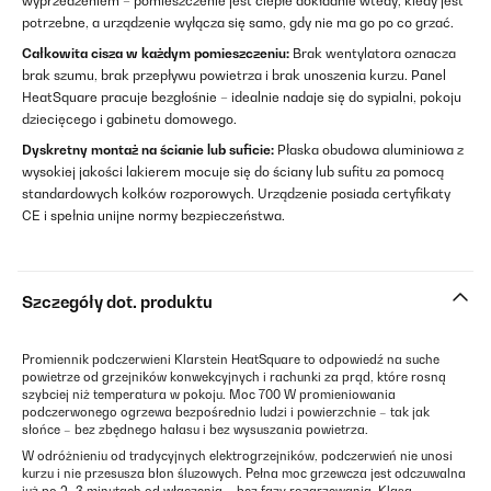
wyprzedzeniem – pomieszczenie jest ciepłe dokładnie wtedy, kiedy jest
potrzebne, a urządzenie wyłącza się samo, gdy nie ma go po co grzać.
Całkowita cisza w każdym pomieszczeniu:
Brak wentylatora oznacza
brak szumu, brak przepływu powietrza i brak unoszenia kurzu. Panel
HeatSquare pracuje bezgłośnie – idealnie nadaje się do sypialni, pokoju
dziecięcego i gabinetu domowego.
Dyskretny montaż na ścianie lub suficie:
Płaska obudowa aluminiowa z
wysokiej jakości lakierem mocuje się do ściany lub sufitu za pomocą
standardowych kołków rozporowych. Urządzenie posiada certyfikaty
CE i spełnia unijne normy bezpieczeństwa.
Szczegóły dot. produktu
Promiennik podczerwieni Klarstein HeatSquare to odpowiedź na suche
powietrze od grzejników konwekcyjnych i rachunki za prąd, które rosną
szybciej niż temperatura w pokoju. Moc 700 W promieniowania
podczerwonego ogrzewa bezpośrednio ludzi i powierzchnie – tak jak
słońce – bez zbędnego hałasu i bez wysuszania powietrza.
W odróżnieniu od tradycyjnych elektrogrzejników, podczerwień nie unosi
kurzu i nie przesusza błon śluzowych. Pełna moc grzewcza jest odczuwalna