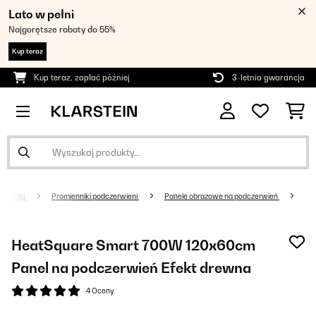
Lato w pełni
Najgorętsze rabaty do 55%
Kup teraz
Kup teraz, zapłać później
3-letnia gwarancja
rzejniki
Promienniki podczerwieni
Panele obrazowe na podczerwień
HeatSquare Smart 700W 120x60cm
Panel na podczerwień Efekt drewna
4 Oceny