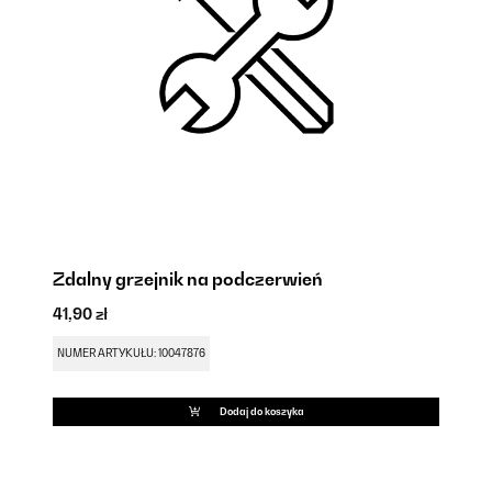
Zdalny grzejnik na podczerwień
G
41,90 zł
41
NUMER ARTYKUŁU: 10047876
NU
Dodaj do koszyka