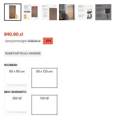
+2
840,90 zł
-37%
Cena promocyjna:
1339,90 zł
NUMER ARTYKUŁU: 10046395
ROZMIAR:
60 x 60 cm
60 x 120 cm
Inna kombinacja
MOC WARIANTU:
350 W
700 W
Inna kombinacja