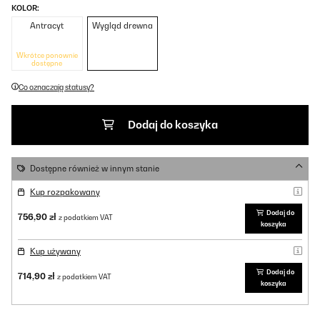
KOLOR:
Antracyt
Wygląd drewna
Wkrótce ponownie
dostępne
Co oznaczają statusy?
Dodaj do koszyka
Dostępne również w innym stanie
Kup rozpakowany
Dodaj do
756,90 zł
z podatkiem VAT
koszyka
Kup używany
Dodaj do
714,90 zł
z podatkiem VAT
koszyka