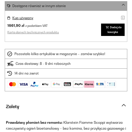
Dostępne również w innym stanie
Kup używany
1661,90 zł
z podatkiem VAT
Dodaj do
Karta danych technicznych produktu
koszyka
Pozostało kilka artykułów w magazynie – zamów szybko!
Czas dostawy: 8 - 9 dni roboczych
14 dni na zwrot
Zalety
Prawdziwy płomień bez remontu:
Klarstein Fiamme Scoppi wytwarza
rzeczywisty ogień bioetanolowy – bez komina, bez przyłącza gazowego i