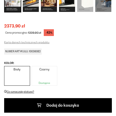
+4
2373,90 zł
-43%
Cena promocyjna:
4209,90 zł
Karta danych technicznych produktu
NUMER ARTYKUŁU: 10036082
KOLOR:
Biały
Czarny
Dostępne
Co oznaczają statusy?
Dodaj do koszyka