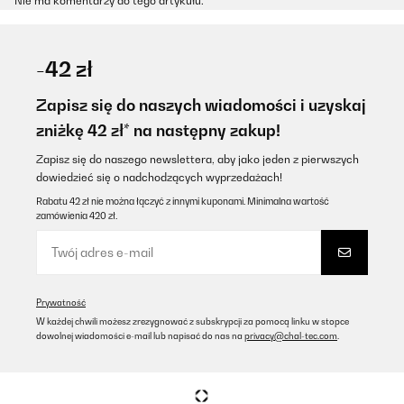
Nie ma komentarzy do tego artykułu.
-42 zł
Zapisz się do naszych wiadomości i uzyskaj
zniżkę 42 zł* na następny zakup!
Zapisz się do naszego newslettera, aby jako jeden z pierwszych
dowiedzieć się o nadchodzących wyprzedażach!
Rabatu 42 zł nie można łączyć z innymi kuponami. Minimalna wartość
zamówienia 420 zł.
Prywatność
W każdej chwili możesz zrezygnować z subskrypcji za pomocą linku w stopce
dowolnej wiadomości e-mail lub napisać do nas na
privacy@chal-tec.com
.