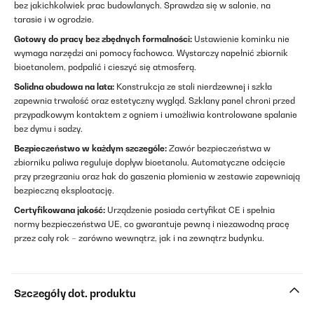
bez jakichkolwiek prac budowlanych. Sprawdza się w salonie, na
tarasie i w ogrodzie.
Gotowy do pracy bez zbędnych formalności:
Ustawienie kominku nie
wymaga narzędzi ani pomocy fachowca. Wystarczy napełnić zbiornik
bioetanolem, podpalić i cieszyć się atmosferą.
Solidna obudowa na lata:
Konstrukcja ze stali nierdzewnej i szkła
zapewnia trwałość oraz estetyczny wygląd. Szklany panel chroni przed
przypadkowym kontaktem z ogniem i umożliwia kontrolowane spalanie
bez dymu i sadzy.
Bezpieczeństwo w każdym szczególe:
Zawór bezpieczeństwa w
zbiorniku paliwa reguluje dopływ bioetanolu. Automatyczne odcięcie
przy przegrzaniu oraz hak do gaszenia płomienia w zestawie zapewniają
bezpieczną eksploatację.
Certyfikowana jakość:
Urządzenie posiada certyfikat CE i spełnia
normy bezpieczeństwa UE, co gwarantuje pewną i niezawodną pracę
przez cały rok – zarówno wewnątrz, jak i na zewnątrz budynku.
Szczegóły dot. produktu