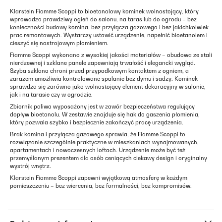
Klarstein Fiamme Scoppi to bioetanolowy kominek wolnostojący, który
wprowadza prawdziwy ogień do salonu, na taras lub do ogrodu – bez
konieczności budowy komina, bez przyłącza gazowego i bez jakichkolwiek
prac remontowych. Wystarczy ustawić urządzenie, napełnić bioetanolem i
cieszyć się nastrojowym płomieniem.
Fiamme Scoppi wykonano z wysokiej jakości materiałów – obudowa ze stali
nierdzewnej i szklane panele zapewniają trwałość i elegancki wygląd.
Szyba szklana chroni przed przypadkowym kontaktem z ogniem, a
zarazem umożliwia kontrolowane spalanie bez dymu i sadzy. Kominek
sprawdza się zarówno jako wolnostojący element dekoracyjny w salonie,
jak i na tarasie czy w ogrodzie.
Zbiornik paliwa wyposażony jest w zawór bezpieczeństwa regulujący
dopływ bioetanolu. W zestawie znajduje się hak do gaszenia płomienia,
który pozwala szybko i bezpiecznie zakończyć pracę urządzenia.
Brak komina i przyłącza gazowego sprawia, że Fiamme Scoppi to
rozwiązanie szczególnie praktyczne w mieszkaniach wynajmowanych,
apartamentach i nowoczesnych loftach. Urządzenie może być też
przemyślanym prezentem dla osób ceniących ciekawy design i oryginalny
wystrój wnętrz.
Klarstein Fiamme Scoppi zapewni wyjątkową atmosferę w każdym
pomieszczeniu – bez wiercenia, bez formalności, bez kompromisów.