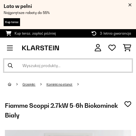
Lato w pełni
Najgorętsze rabaty do 55%
Kup teraz
Kup teraz, zapłać później
3-letnia gwarancja
Grzejniki
Kominki na etanol
Fiamme Scoppi 2.7kW 5-6h Biokominek
Biały