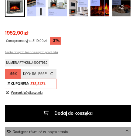
+2
1952,90 zł
-37%
Cena promocyjna:
3119,90 zł
Karta danych technicznych produktu
NUMER ARTYKUŁU: 10037982
-55%
KOD:
SALE55P
Z KUPONEM:
878,81 ZŁ
Warunki użytkowania
Dodaj do koszyka
Dostępne również w innym stanie