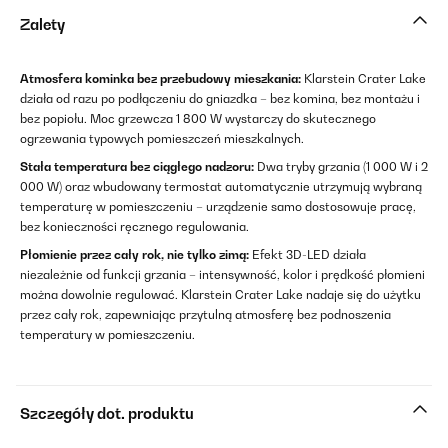
Zalety
Atmosfera kominka bez przebudowy mieszkania:
Klarstein Crater Lake
działa od razu po podłączeniu do gniazdka – bez komina, bez montażu i
bez popiołu. Moc grzewcza 1 800 W wystarczy do skutecznego
ogrzewania typowych pomieszczeń mieszkalnych.
Stała temperatura bez ciągłego nadzoru:
Dwa tryby grzania (1 000 W i 2
000 W) oraz wbudowany termostat automatycznie utrzymują wybraną
temperaturę w pomieszczeniu – urządzenie samo dostosowuje pracę,
bez konieczności ręcznego regulowania.
Płomienie przez cały rok, nie tylko zimą:
Efekt 3D-LED działa
niezależnie od funkcji grzania – intensywność, kolor i prędkość płomieni
można dowolnie regulować. Klarstein Crater Lake nadaje się do użytku
przez cały rok, zapewniając przytulną atmosferę bez podnoszenia
temperatury w pomieszczeniu.
Szczegóły dot. produktu