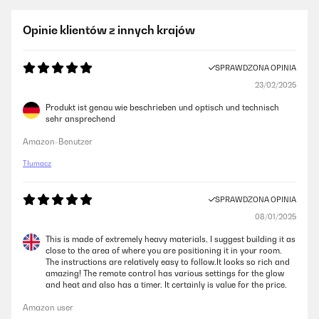
Opinie klientów z innych krajów
SPRAWDZONA OPINIA
23/02/2025
Produkt ist genau wie beschrieben und optisch und technisch
sehr ansprechend
Amazon-Benutzer
Tłumacz
SPRAWDZONA OPINIA
08/01/2025
This is made of extremely heavy materials, I suggest building it as
close to the area of where you are positioning it in your room.
The instructions are relatively easy to follow.It looks so rich and
amazing! The remote control has various settings for the glow
and heat and also has a timer. It certainly is value for the price.
Amazon user