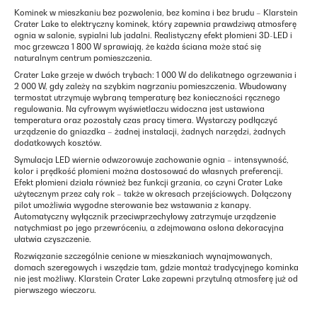
Kominek w mieszkaniu bez pozwolenia, bez komina i bez brudu – Klarstein
Crater Lake to elektryczny kominek, który zapewnia prawdziwą atmosferę
ognia w salonie, sypialni lub jadalni. Realistyczny efekt płomieni 3D-LED i
moc grzewcza 1 800 W sprawiają, że każda ściana może stać się
naturalnym centrum pomieszczenia.
Crater Lake grzeje w dwóch trybach: 1 000 W do delikatnego ogrzewania i
2 000 W, gdy zależy na szybkim nagrzaniu pomieszczenia. Wbudowany
termostat utrzymuje wybraną temperaturę bez konieczności ręcznego
regulowania. Na cyfrowym wyświetlaczu widoczna jest ustawiona
temperatura oraz pozostały czas pracy timera. Wystarczy podłączyć
urządzenie do gniazdka – żadnej instalacji, żadnych narzędzi, żadnych
dodatkowych kosztów.
Symulacja LED wiernie odwzorowuje zachowanie ognia – intensywność,
kolor i prędkość płomieni można dostosować do własnych preferencji.
Efekt płomieni działa również bez funkcji grzania, co czyni Crater Lake
użytecznym przez cały rok – także w okresach przejściowych. Dołączony
pilot umożliwia wygodne sterowanie bez wstawania z kanapy.
Automatyczny wyłącznik przeciwprzechyłowy zatrzymuje urządzenie
natychmiast po jego przewróceniu, a zdejmowana osłona dekoracyjna
ułatwia czyszczenie.
Rozwiązanie szczególnie cenione w mieszkaniach wynajmowanych,
domach szeregowych i wszędzie tam, gdzie montaż tradycyjnego kominka
nie jest możliwy. Klarstein Crater Lake zapewni przytulną atmosferę już od
pierwszego wieczoru.