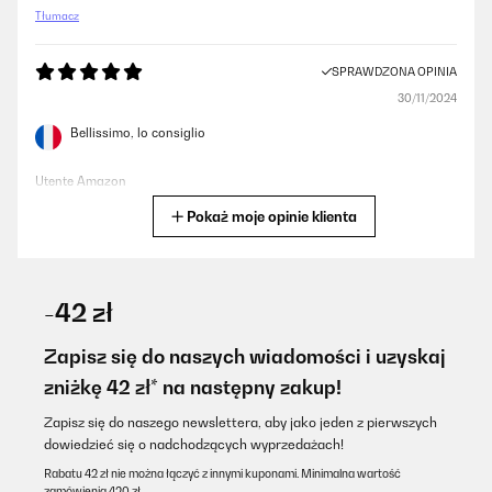
Tłumacz
SPRAWDZONA OPINIA
30/11/2024
Bellissimo, lo consiglio
Utente Amazon
Pokaż moje opinie klienta
Tłumacz
SPRAWDZONA OPINIA
22/10/2024
-42 zł
Cette cheminée électrique est splendide, elle est facile à
assemblée et elle ressemble tellement à une vrai avec ses
Zapisz się do naszych wiadomości i uzyskaj
flammes et sa chaleur. J'adore. Elle rend le salon plus chaleureux
zniżkę 42 zł* na następny zakup!
Utilisateur d'Amazon
Zapisz się do naszego newslettera, aby jako jeden z pierwszych
Tłumacz
dowiedzieć się o nadchodzących wyprzedażach!
Rabatu 42 zł nie można łączyć z innymi kuponami. Minimalna wartość
zamówienia 420 zł.
SPRAWDZONA OPINIA