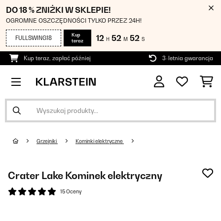
DO 18 % ZNIŻKI W SKLEPIE!
OGROMNE OSZCZĘDNOŚCI TYLKO PRZEZ 24H!
Kup
12
52
52
FULLSWING18
H
M
S
teraz
Kup teraz, zapłać później
3-letnia gwarancja
Grzejniki
Kominki elektryczne
Crater Lake Kominek elektryczny
15 Oceny