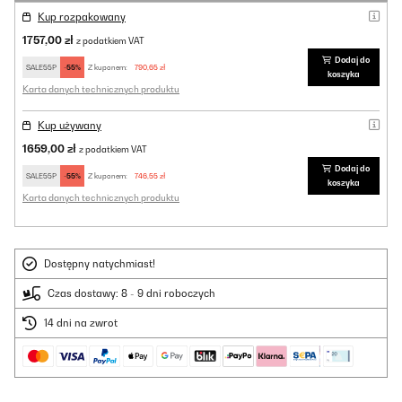
Kup rozpakowany
1757,00 zł
z podatkiem VAT
Dodaj do
SALE55P
-55%
Z kuponem:
790,65 zł
koszyka
Karta danych technicznych produktu
Kup używany
1659,00 zł
z podatkiem VAT
Dodaj do
SALE55P
-55%
Z kuponem:
746,55 zł
koszyka
Karta danych technicznych produktu
Dostępny natychmiast!
Czas dostawy: 8 - 9 dni roboczych
14 dni na zwrot