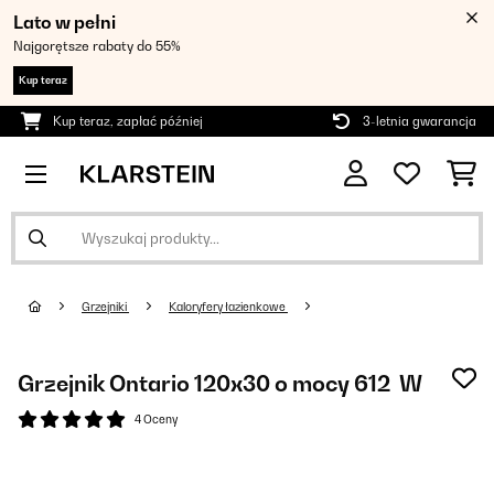
Lato w pełni
Najgorętsze rabaty do 55%
Kup teraz
Kup teraz, zapłać później
3-letnia gwarancja
Grzejniki
Kaloryfery łazienkowe
Grzejnik Ontario 120x30 o mocy 612 W
4 Oceny