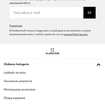
zamówienia 420 zł.
Prywatność
W każdej chwili możesz zrezygnować z subskrypcji za pomocą linku w stopce
dowolnej wiadomości e-mail lub napisać do nas na
privacy@chal-tec.com
.
Ulubione kategorie
Lodówki na wino
Osuszacze powietrza
Klimatyzacje przenośne
Okapy wyspowe