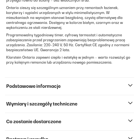
przylega równo do ściany – bez widocznych śrub.
Ontario cieszy się szczególnym uznaniem przy remontach łazienek,
korytarzy i sypialni urządzanych w stylu minimalistycznym. W
mieszkaniach na wynajem stanowi bezgłośną, czystą alternatywę dla
centralnego ogrzewania. Dostępny w kolorze białym, czarnym oraz w
wykończeniu ze stali nierdzewnej.
Programowalny tygodniowy timer, cyfrowy termostat i automatyczne
zabezpieczenie przed przegrzaniem zapewniają bezproblemową pracę
urządzenia. Zasilanie: 220–240 V, 50 Hz. Certyfikat CE zgodny z normami
bezpieczeństwa UE. Gwarancja 2 lata.
Klarstein Ontario zapewni ciepło i estetykę w jednym – warto rozważyć go
przy kolejnym remoncie lub urządzaniu nowego pomieszczenia.
Podstawowe informacje
Wymiary i szczegóły techniczne
Co zostanie dostarczone