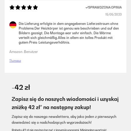
SPRAWDZONA OPINIA
15/05/2023
Die Lieferung erfolgte in dem angegebenen Lieferzeitraum ohne
Probleme.Der Heizkörper ist genau wie beschrieben und auf den
Bildern gezeigt. Die Montage war sehr einfach. Die Wärme
verteilt sich gleichmäßig.Alles in allem ein tolles Produkt mit
gutem Preis-Leistungsverhältnis.
Amazon-Benutzer
Tłumacz
-42 zł
Zapisz się do naszych wiadomości i uzyskaj
zniżkę 42 zł* na następny zakup!
Zapisz się do naszego newslettera, aby jako jeden z pierwszych
dowiedzieć się o nadchodzących wyprzedażach!
Rabatu 42 zł nie można łączyć z innymi kuponami. Minimalna wartość