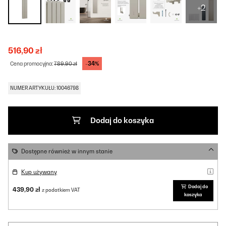
+2
516,90 zł
-34%
Cena promocyjna:
789,90 zł
NUMER ARTYKUŁU: 10046798
Dodaj do koszyka
Dostępne również w innym stanie
Kup używany
Dodaj do
439,90 zł
z podatkiem VAT
koszyka