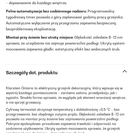
– dopasowanie do każdego wnętrza.
Pełna automatyzacja bez codziennego nadzoru:
Programowalny
tygodniowy timer pozwala z góry zaplanować godziny pracy grzejnika.
Automatyczne wyłączenie przy przegrzaniu zapewnia bezpieczną,
bezproblemową eksploatację.
Montaż przy ścianie bez utraty miejsca:
Głębokość zaledwie 8–12 cm
sprawia, że urządzenie nie zajmuje powierzchni podłogi. Ukryty system
mocowania zapewnia gładki, estetyczny efekt bez widocznych śrub.
Szczegóły dot. produktu
Klarstein Ontario to elektryczny grzejnik dekoracyjny, który wpisuje się w
wystrój każdego pomieszczenia – zarówno salonu, przedpokoju, jak i
sypialni. Smukła forma sprawia, że wygląda jak element aranżacji wnętrza,
a nie sprzęt grzewczy.
Cyfrowy termostat utrzymuje temperaturę z dokładnością ±0,5 °C – bez
przegrzewania, bez zbędnego zużycia prądu. Głębokość zaledwie 8–12 cm
pozwala na montaż przy ścianie bez zajmowania powierzchni podłogi.
Pokrycie epoksydowo-proszkowe zapewnia trwałość i odporność na
codzienne użytkowanie. Ukryty system mocowania sprawia, że grzejnik