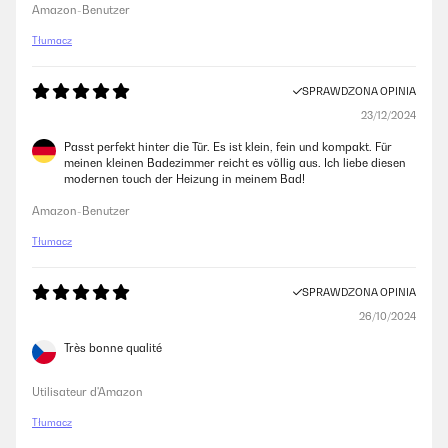
Amazon-Benutzer
Tłumacz
SPRAWDZONA OPINIA
23/12/2024
Passt perfekt hinter die Tür. Es ist klein, fein und kompakt. Für
meinen kleinen Badezimmer reicht es völlig aus. Ich liebe diesen
modernen touch der Heizung in meinem Bad!
Amazon-Benutzer
Tłumacz
SPRAWDZONA OPINIA
26/10/2024
Très bonne qualité
Utilisateur d'Amazon
Tłumacz