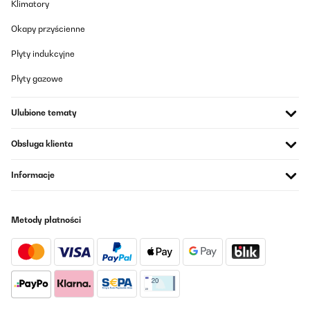
Klimatory
dem Handtuchheizkörper. Er ist funktional, gut verarbeitet,
einfach zu installieren und platzsparend. Wenn Sie nach einer
praktischen Lösung suchen, um Ihre Handtücher zu trocknen und
Okapy przyścienne
gleichzeitig Ihre Energiekosten zu senken, dann ist dieser
Handtuchheizkörper die perfekte Wahl!
Płyty indukcyjne
Amazon-Benutzer
Płyty gazowe
Tłumacz
Ulubione tematy
Obsługa klienta
Informacje
Metody płatności