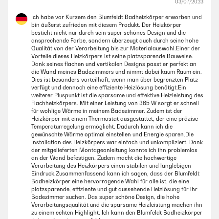
03/07/2023
Ich habe vor Kurzem den Blumfeldt Badheizkörper erworben und
bin äußerst zufrieden mit diesem Produkt. Der Heizkörper
besticht nicht nur durch sein super schönes Design und die
ansprechende Farbe, sondern überzeugt auch durch seine hohe
Qualität von der Verarbeitung bis zur Materialauswahl.Einer der
Vorteile dieses Heizkörpers ist seine platzsparende Bauweise.
Dank seines flachen und vertikalen Designs passt er perfekt an
die Wand meines Badezimmers und nimmt dabei kaum Raum ein.
Dies ist besonders vorteilhaft, wenn man über begrenzten Platz
verfügt und dennoch eine effiziente Heizlösung benötigt.Ein
weiterer Pluspunkt ist die sparsame und effektive Heizleistung des
Flachheizkörpers. Mit einer Leistung von 365 W sorgt er schnell
für wohlige Wärme in meinem Badezimmer. Zudem ist der
Heizkörper mit einem Thermostat ausgestattet, der eine präzise
Temperaturregelung ermöglicht. Dadurch kann ich die
gewünschte Wärme optimal einstellen und Energie sparen.Die
Installation des Heizkörpers war einfach und unkompliziert. Dank
der mitgelieferten Montageanleitung konnte ich ihn problemlos
an der Wand befestigen. Zudem macht die hochwertige
Verarbeitung des Heizkörpers einen stabilen und langlebigen
Eindruck.Zusammenfassend kann ich sagen, dass der Blumfeldt
Badheizkörper eine hervorragende Wahl für alle ist, die eine
platzsparende, effiziente und gut aussehende Heizlösung für ihr
Badezimmer suchen. Das super schöne Design, die hohe
Verarbeitungsqualität und die sparsame Heizleistung machen ihn
zu einem echten Highlight. Ich kann den Blumfeldt Badheizkörper