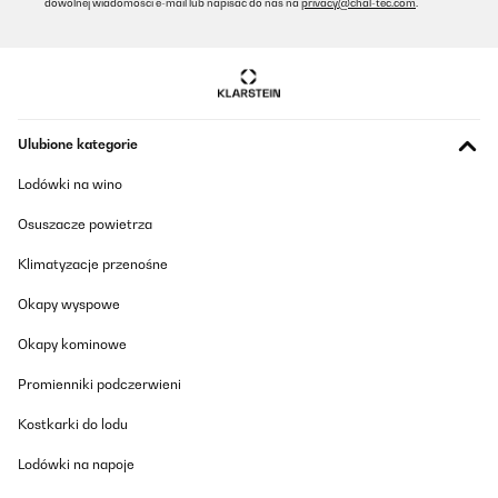
dowolnej wiadomości e-mail lub napisać do nas na
privacy@chal-tec.com
.
Amazon-Benutzer
Tłumacz
SPRAWDZONA OPINIA
Ulubione kategorie
25/04/2023
Lodówki na wino
Dieses Produkt hat mich wirklich begeistert!Zunächst einmal
möchte ich sagen, dass der Handtuchheizkörper sehr gut
verarbeitet ist. Er sieht nicht nur robust und stabil aus, sondern
Osuszacze powietrza
ist auch sehr funktional. Ich kann meine Handtücher jetzt bequem
auf dem Heizkörper aufhängen und sie trocknen schnell und
Klimatyzacje przenośne
effektiv. Das spart mir nicht nur Zeit, sondern auch
Energiekosten, da ich die Handtücher nicht mehr im Trockner
Okapy wyspowe
trocknen muss.Ein weiterer großer Vorteil des
Handtuchheizkörpers ist, dass er sehr einfach zu installieren war.
Okapy kominowe
Das mitgelieferte Installationskit und die Anleitung haben mir
dabei geholfen, den Heizkörper in kürzester Zeit an der Wand zu
befestigen. Ich bin wirklich kein Experte in Sachen Heimwerken,
Promienniki podczerwieni
aber ich habe es ohne Probleme geschafft.Was ich auch sehr
schätze, ist, dass der Handtuchheizkörper sehr platzsparend ist.
Kostkarki do lodu
Ich habe eine kleine Wohnung und war besorgt darüber, dass er
zu viel Platz einnehmen würde, aber das war nicht der Fall. Der
Lodówki na napoje
Heizkörper hat eine schlanke und elegante Form und fügt sich gut
in mein Badezimmer ein.Insgesamt bin ich sehr zufrieden mit