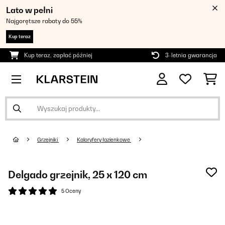
Lato w pełni
Najgorętsze rabaty do 55%
Kup teraz
Kup teraz, zapłać później
3-letnia gwarancja
Grzejniki
Kaloryfery łazienkowe
Delgado grzejnik, 25 x 120 cm
5 Oceny