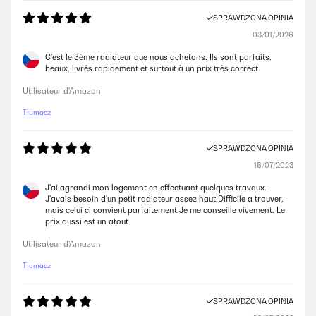
SPRAWDZONA OPINIA
03/01/2026
C'est le 3ème radiateur que nous achetons. Ils sont parfaits,
beaux, livrés rapidement et surtout à un prix très correct.
Utilisateur d'Amazon
Tłumacz
SPRAWDZONA OPINIA
18/07/2023
J'ai agrandi mon logement en effectuant quelques travaux.
J'avais besoin d'un petit radiateur assez haut.Difficile a trouver,
mais celui ci convient parfaitement.Je me conseille vivement. Le
prix aussi est un atout
Utilisateur d'Amazon
Tłumacz
SPRAWDZONA OPINIA