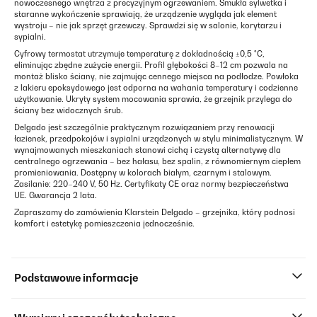
nowoczesnego wnętrza z precyzyjnym ogrzewaniem. Smukła sylwetka i
staranne wykończenie sprawiają, że urządzenie wygląda jak element
wystroju – nie jak sprzęt grzewczy. Sprawdzi się w salonie, korytarzu i
sypialni.
Cyfrowy termostat utrzymuje temperaturę z dokładnością ±0,5 °C,
eliminując zbędne zużycie energii. Profil głębokości 8–12 cm pozwala na
montaż blisko ściany, nie zajmując cennego miejsca na podłodze. Powłoka
z lakieru epoksydowego jest odporna na wahania temperatury i codzienne
użytkowanie. Ukryty system mocowania sprawia, że grzejnik przylega do
ściany bez widocznych śrub.
Delgado jest szczególnie praktycznym rozwiązaniem przy renowacji
łazienek, przedpokojów i sypialni urządzonych w stylu minimalistycznym. W
wynajmowanych mieszkaniach stanowi cichą i czystą alternatywę dla
centralnego ogrzewania – bez hałasu, bez spalin, z równomiernym ciepłem
promieniowania. Dostępny w kolorach białym, czarnym i stalowym.
Zasilanie: 220–240 V, 50 Hz. Certyfikaty CE oraz normy bezpieczeństwa
UE. Gwarancja 2 lata.
Zapraszamy do zamówienia Klarstein Delgado – grzejnika, który podnosi
komfort i estetykę pomieszczenia jednocześnie.
Podstawowe informacje