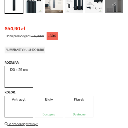
+2
654,90 zł
-30%
Cena promocyjna:
939,90 zł
NUMER ARTYKUŁU: 10046791
ROZMIAR:
120 x 25 cm
KOLOR:
Antracyt
Biały
Piasek
Dostępne
Dostępne
Co oznaczają statusy?