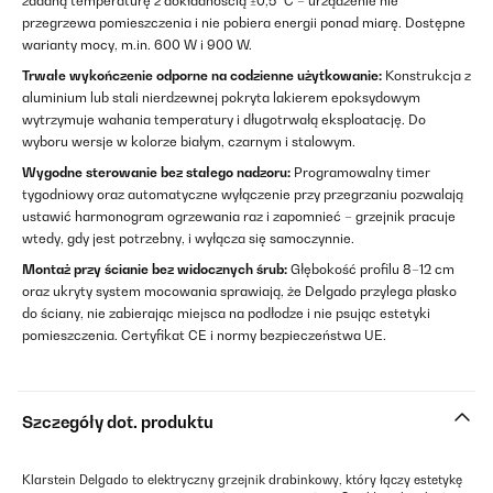
zadaną temperaturę z dokładnością ±0,5 °C – urządzenie nie
przegrzewa pomieszczenia i nie pobiera energii ponad miarę. Dostępne
warianty mocy, m.in. 600 W i 900 W.
Trwałe wykończenie odporne na codzienne użytkowanie:
Konstrukcja z
aluminium lub stali nierdzewnej pokryta lakierem epoksydowym
wytrzymuje wahania temperatury i długotrwałą eksploatację. Do
wyboru wersje w kolorze białym, czarnym i stalowym.
Wygodne sterowanie bez stałego nadzoru:
Programowalny timer
tygodniowy oraz automatyczne wyłączenie przy przegrzaniu pozwalają
ustawić harmonogram ogrzewania raz i zapomnieć – grzejnik pracuje
wtedy, gdy jest potrzebny, i wyłącza się samoczynnie.
Montaż przy ścianie bez widocznych śrub:
Głębokość profilu 8–12 cm
oraz ukryty system mocowania sprawiają, że Delgado przylega płasko
do ściany, nie zabierając miejsca na podłodze i nie psując estetyki
pomieszczenia. Certyfikat CE i normy bezpieczeństwa UE.
Szczegóły dot. produktu
Klarstein Delgado to elektryczny grzejnik drabinkowy, który łączy estetykę