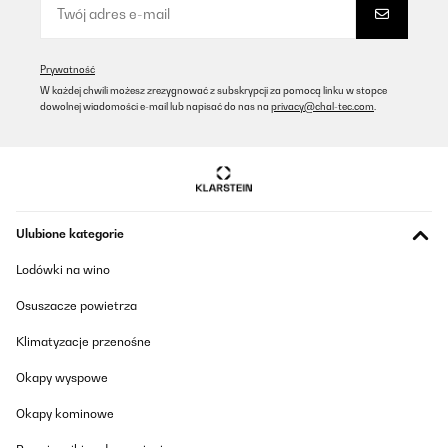
SPRAWDZONA OPINIA
12/04/2023
Prywatność
W każdej chwili możesz zrezygnować z subskrypcji za pomocą linku w stopce
Der Heizkörper ist Qualitativ, sehr hochwertig.Auch die
dowolnej wiadomości e-mail lub napisać do nas na
privacy@chal-tec.com
.
Lackierung ist Kratz und stoßfest.Angeschlossen ist der
Heizkörper relativ schnell.Klasse Ergänzung für unsere
Handtücher, nun haben diese einen passenden Platz zum
trocknen und sind immer schön vorgewärmt! ️
Amazon-Benutzer
Tłumacz
Ulubione kategorie
Lodówki na wino
SPRAWDZONA OPINIA
12/04/2023
Osuszacze powietrza
Gratamente sorprendida con el radiador. Lo primero, el envío fue
Klimatyzacje przenośne
muy rápido, me dieron un rango de fechas y el primer día, ya lo
tenía en casa.Llegó muy bien embalado y protegido. Yo cogí el
tamaño más pequeño de 80x45, para colocarlo en un baño
Okapy wyspowe
pequeño, y es ligero y de calidad. Funciona de lujo, da buen calor
y es de bajo consumo. Justo lo que buscaba, estoy encantada.
Okapy kominowe
Usuario/a de amazon