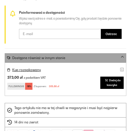
Poinformować o dostępności
Wpisz swój adres e-mail, a powiadomimy Cię, gdy produkt będzie ponownie
dostępny.
Ostrzec
Dostępne również w innym stanie
Kup rozpakowany
373,00 zł
z podatkiem VAT
Dodaj do
koszyka
FULLSWING18
-18%
Z kuponem:
305,86 zł
Tego artykułu nie ma w tej chwili w magazynie i musi być najpierw
ponownie zamówiony.
14 dni na zwrot