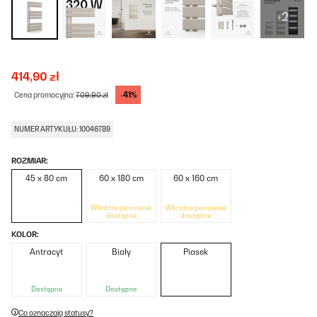
+2
414,90 zł
-41%
Cena promocyjna:
709,90 zł
NUMER ARTYKUŁU: 10046789
ROZMIAR:
45 x 80 cm
60 x 180 cm
60 x 160 cm
Wkrótce ponownie
Wkrótce ponownie
dostępne
dostępne
KOLOR:
Antracyt
Biały
Piasek
Dostępne
Dostępne
Co oznaczają statusy?