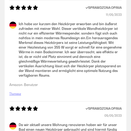
SPRAWDZONA OPINIA
11/05/2023
Ich habe vor kurzem den Heizkörper erworben und bin äußerst
zufrieden mit meiner Wahl. Dieser vertikale Wandheizkörper ist
nicht nur ein effizienter Wärmespender, sondern fügt sich auch
nahtlos in mein modernes Raumdesign ein.Ein herausragendes
Merkmal dieses Heizkörpers ist seine Leistungsfähigkeit. Mit
einer Heizleistung von 355 W sorgt er schnell für eine angenehme
Wärme in mein Badezimmer. Ich war überrascht, wie effektiv er
ist, da er nicht viel Platz einnimmt und dennoch eine
gleichmäßige Wärmeverteilung gewährleistet. Dank der
vertikalen Ausrichtung lässt sich der Heizkörper platzsparend an
der Wand montieren und ermöglicht eine optimale Nutzung des
verfügbaren Raums.
Amazon-Benutzer
Tłumacz
SPRAWDZONA OPINIA
05/05/2023
Da wir aktuell unsere Wohnung renovieren haben wir für unser
Bad einen neuen Heizkörper gebraucht und sind hiermit fündig