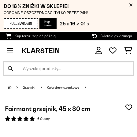
DO 18 % ZNIŻKI W SKLEPIE!
OGROMNE OSZCZĘDNOŚCI TYLKO PRZEZ 24H!
Kup
25
16
01
FULLSWING18
H
M
S
teraz
Kup teraz, zapłać później
3-letnia gwarancja
Grzejniki
Kaloryfery łazienkowe
Fairmont grzejnik, 45 x 80 cm
6 Oceny