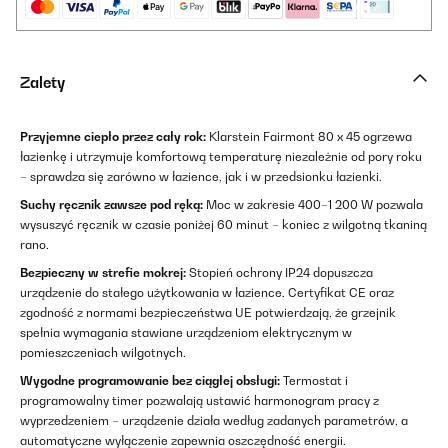
Zalety
Przyjemne ciepło przez cały rok:
Klarstein Fairmont 80 x 45 ogrzewa
łazienkę i utrzymuje komfortową temperaturę niezależnie od pory roku
– sprawdza się zarówno w łazience, jak i w przedsionku łazienki.
Suchy ręcznik zawsze pod ręką:
Moc w zakresie 400–1 200 W pozwala
wysuszyć ręcznik w czasie poniżej 60 minut – koniec z wilgotną tkaniną
rano.
Bezpieczny w strefie mokrej:
Stopień ochrony IP24 dopuszcza
urządzenie do stałego użytkowania w łazience. Certyfikat CE oraz
zgodność z normami bezpieczeństwa UE potwierdzają, że grzejnik
spełnia wymagania stawiane urządzeniom elektrycznym w
pomieszczeniach wilgotnych.
Wygodne programowanie bez ciągłej obsługi:
Termostat i
programowalny timer pozwalają ustawić harmonogram pracy z
wyprzedzeniem – urządzenie działa według zadanych parametrów, a
automatyczne wyłączenie zapewnia oszczędność energii.