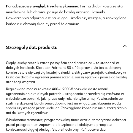
Ponadczasowy wygląd, trwałe wykonanie:
Forma drabinkowa ze stali
nierdzewnej lub chromu pasuje do każdej aranżacji łazienki.
Powierzchnia odporna jest na wilgoć i środki czyszczące, a zaokrąglone
końce rur chronią tkaniny przed ścieraniem.
Szczegóły dot. produktu
Ciepły, suchy ręcznik zaraz po wyjściu spod prysznica – to standard w
dobrych hotelach. Klarstein Fairmont 80 x 45 sprawia, że ten codzienny
komfort staje się częścią każdej łazienki. Elektryczny grzejnik łazienkowy w
kształcie drabinki ogrzewa pomieszczenie, suszy ręczniki i pasuje do każdej
aranżacji wnętrza.
Regulowana moc w zakresie 400–1 200 W pozwala dostosować
ogrzewanie do aktualnych potrzeb – urządzenie sprawdza się zarówno w
chłodniejsze poranki, jak i przez cały rok, nie tylko zimą. Powierzchnia ze
stali nierdzewnej lub chromu odporna jest na wilgoć, zachlapania wodą i
środki czyszczące przez wiele lat. Zaokrąglone końce rur nie niszczą tkanin
ani delikatnych ręczników.
Wbudowany termostat, programowalny timer oraz automatyczna ochrona
przed przegrzaniem zapewniają bezpieczną i efektywną pracę bez
konieczności ciągłej obsługi. Stopień ochrony IP24 potwierdza