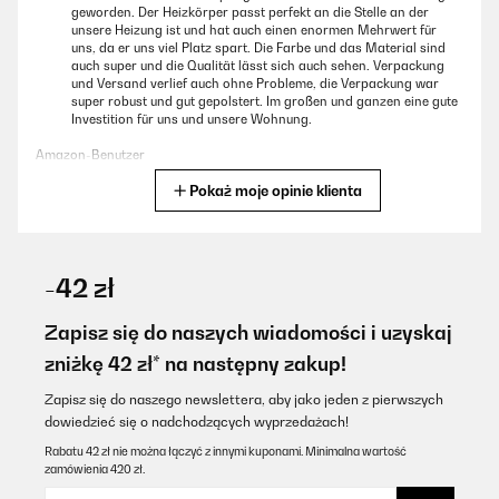
geworden. Der Heizkörper passt perfekt an die Stelle an der
unsere Heizung ist und hat auch einen enormen Mehrwert für
uns, da er uns viel Platz spart. Die Farbe und das Material sind
auch super und die Qualität lässt sich auch sehen. Verpackung
und Versand verlief auch ohne Probleme, die Verpackung war
super robust und gut gepolstert. Im großen und ganzen eine gute
Investition für uns und unsere Wohnung.
Amazon-Benutzer
Pokaż moje opinie klienta
Tłumacz
SPRAWDZONA OPINIA
02/05/2023
-42 zł
Wir haben uns für den kleinen Heizkörper entschieden weil das
Bad sehr klein ist und wir ihn zur Ergänzung für die
Zapisz się do naszych wiadomości i uzyskaj
Fußbodenheizung benötigen. Die Installation durch einen
zniżkę 42 zł* na następny zakup!
befreundetet Fachmann hat auch super geklappt. Die
Verarbeitung und Qualität hat auch einen guten Eindruck
gemacht. Außerdem macht er einen schicken Eindruck im Bad
Zapisz się do naszego newslettera, aby jako jeden z pierwszych
und ist sehr kompakt.
dowiedzieć się o nadchodzących wyprzedażach!
Amazon-Benutzer
Rabatu 42 zł nie można łączyć z innymi kuponami. Minimalna wartość
zamówienia 420 zł.
Tłumacz