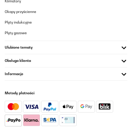
Klimatory
hochwertige MaterialienKontra:• Bisher keine negativen
Erfahrungen gemacht️ Tipps und Tricks ️: Hier sind ein paar Tipps
und Tricks, die ich beim Benutzen dieser Feuerstelle entdeckt
Okapy przyścienne
habe:1. Verwende trockenes Holz, um das Feuer anzufachen. Das
sorgt für weniger Rauch und eine bessere Verbrennung.2. Der
Płyty indukcyjne
Schürhaken ist wirklich praktisch, um das Feuer sicher zu
bewegen. Nutze ihn, um die Kohlen zu arrangieren oder
Płyty gazowe
Holzstücke nachzulegen.3. Reinige den Grillrost nach dem Grillen
gründlich, damit er für das nächste Mal bereit ist. FAZIT :Ich bin
total begeistert von dieser Feuerstele mit Grillrost. Sie hat das
Ulubione tematy
Grillen und das Feuermachen im Freien zu einem echten
Vergnügen gemacht. Sie ist einfach zu transportieren, leicht
aufzubauen und sieht dabei auch noch schick aus. Die
Obsługa klienta
Verwendung von hochwertigen Materialien macht sie wirklich
langlebig, und der Holzstand ist ein echtes Highlight. Ich kann
diese Feuerstelle nur wärmstens empfehlen. Bin sehr zufrieden
Informacje
und würde ich wiederkaufen : Vielen Dank, dass ihr meine
Bewertung gelesen habt. Falls sie euch geholfen hat, freue ich
mich über ein "Nützlich" oder einen Daumen hoch. Habt einen
chilligen Tag!
Metody płatności
Amazon-Benutzer
Tłumacz
SPRAWDZONA OPINIA
16/09/2023