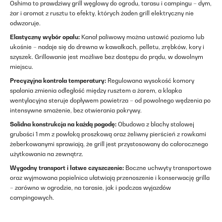
Oshima to prawdziwy grill węglowy do ogrodu, tarasu i campingu – dym,
żar i aromat z rusztu to efekty, których żaden grill elektryczny nie
odwzoruje.
Elastyczny wybór opału:
Kanał paliwowy można ustawić poziomo lub
ukośnie – nadaje się do drewna w kawałkach, pelletu, zrębków, kory i
szyszek. Grillowanie jest możliwe bez dostępu do prądu, w dowolnym
miejscu.
Precyzyjna kontrola temperatury:
Regulowana wysokość komory
spalania zmienia odległość między rusztem a żarem, a klapka
wentylacyjna steruje dopływem powietrza – od powolnego wędzenia po
intensywne smażenie, bez otwierania pokrywy.
Solidna konstrukcja na każdą pogodę:
Obudowa z blachy stalowej
grubości 1 mm z powłoką proszkową oraz żeliwny pierścień z rowkami
żeberkowanymi sprawiają, że grill jest przystosowany do całorocznego
użytkowania na zewnątrz.
Wygodny transport i łatwe czyszczenie:
Boczne uchwyty transportowe
oraz wyjmowana popielnica ułatwiają przenoszenie i konserwację grilla
– zarówno w ogrodzie, na tarasie, jak i podczas wyjazdów
campingowych.