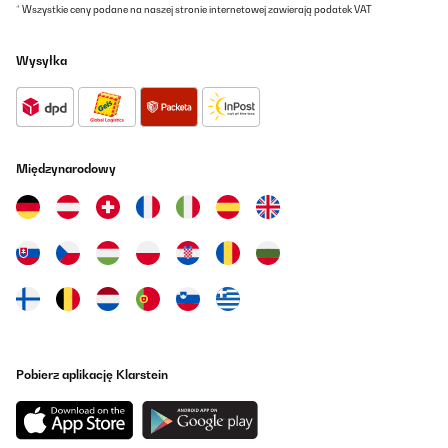
* Wszystkie ceny podane na naszej stronie internetowej zawierają podatek VAT
Muy buena construcción, se nota que los materiales son buenos,
y bien pensados, para no quemarse con el calor. Ideal para la
Wysyłka
terraza del campo, calentarse y cocinar fuera algo ligero. Le da
un toque muy hogareño a cualquier terraza. Recomendado
Usuario/a de amazon
Tłumacz
Międzynarodowy
SPRAWDZONA OPINIA
12/09/2023
Je suis très satisfait de mon achat, pratique, efficace et très
design sur ma terrasse. Peut servir de chauffe plat ou pour
garder un plat chaud pendant le repas. Peut envie de petit
brasero qui donne une ambiance chaleureuse la nuit à la belle
Etoile. Très bon matériaux et finition je ne m’attendait pas
vraiment à cette belle qualité.Je recommande vraiment ce produit
pratique
Utilisateur d'Amazon
Pobierz aplikację Klarstein
Tłumacz