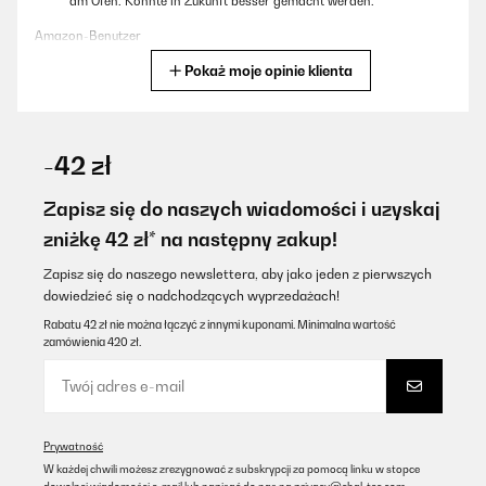
am Ofen. Könnte in Zukunft besser gemacht werden.
Amazon-Benutzer
Pokaż moje opinie klienta
Tłumacz
SPRAWDZONA OPINIA
20/09/2023
-42 zł
Der kleine Ofen ist super. War schnell aufgebaut und ist auch gut
verarbeitet. Habe jetzt schon 2x im Dutchofen darauf gekocht
Zapisz się do naszych wiadomości i uzyskaj
und war sehr zufrieden. Von der Größe her, kann man den
zniżkę 42 zł* na następny zakup!
bestimmt auch gut beim Zelten mitnehmen und verwenden.
Amazon-Benutzer
Zapisz się do naszego newslettera, aby jako jeden z pierwszych
dowiedzieć się o nadchodzących wyprzedażach!
Tłumacz
Rabatu 42 zł nie można łączyć z innymi kuponami. Minimalna wartość
zamówienia 420 zł.
SPRAWDZONA OPINIA
18/09/2023
Das Ding ist einfach der Hammer und hat das Grillen und
Feuermachen im Freien zu einem echten Erlebnis gemacht. In
Prywatność
diesem Review werde ich euch ales darüber berichten, warum ich
W każdej chwili możesz zrezygnować z subskrypcji za pomocą linku w stopce
so begeistert von diesem Teil bin. Packungsinhalt :Als ich das