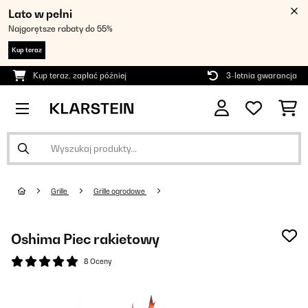
Lato w pełni
Najgorętsze rabaty do 55%
Kup teraz
Kup teraz, zapłać później
3-letnia gwarancja
Grille
Grille ogrodowe
Oshima Piec rakietowy
8 Oceny