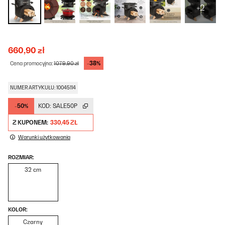
+2
660,90 zł
-38%
Cena promocyjna:
1079,90 zł
NUMER ARTYKUŁU: 10045114
-50%
KOD:
SALE50P
Z KUPONEM:
330,45 ZŁ
Warunki użytkowania
ROZMIAR:
32 cm
KOLOR:
Czarny