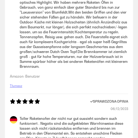
optisches Highlight. Wir haben mehrere Raketen-Öfen in
Gebrauch, von ganz einfach über guter Standard bis nun zur
"Luxusversion" von Blumfeldt.Mit den beiden Griffen und den vier
sicher stehenden Füßen gut zu händeln. Wir befeuern in der
Outdoor-Küche mit kleinen Holzscheiten (ähnlich Anzündholz aus
dem Baumarkt, nur länger), die sich perfekt nachschieben/-legen
lassen, um so die Feuerintensität/Kochtemperatur zu regeln.
Tannenzapfen, Reisig usw. gehen auch. Die Feuerstelle eignet sich
auch für komplexere Kochgerichte - egal ob super heiß Gegrilltes
aus der Gusseisenpfanne oder langsam Geschmortes aus dem
großen/schweren Dutch Oven Topf.Die Brennkammer ist ziemlich
groß - gut für hohe Temperaturen, nur der Holzverbrauch ist in
Summe spürbar höher als bei anderen Reketenöfen mit kleinerem
Brennraum.
Amazon-Benutzer
Tłumacz
SPRAWDZONA OPINIA
06/12/2023
Toller Raketenofen der nicht nur gut aussieht sondern auch
funkioniert . Negativ sind die aufgeklebten Warnhinweise diese
lassen sich nicht rückstandslos entfernen und brennen im
Betrieb in den Ofenmantel ein. So entstehen unschöne Flecken