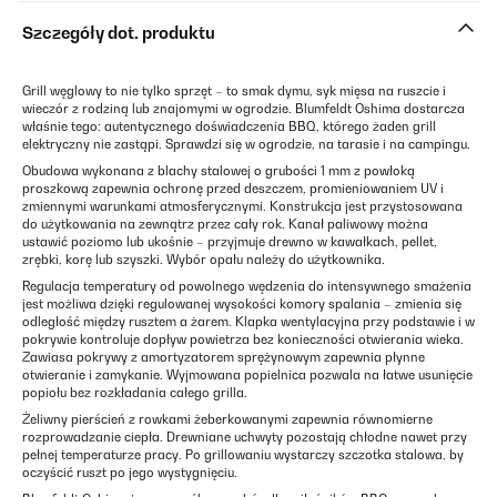
Szczegóły dot. produktu
Grill węglowy to nie tylko sprzęt – to smak dymu, syk mięsa na ruszcie i
wieczór z rodziną lub znajomymi w ogrodzie. Blumfeldt Oshima dostarcza
właśnie tego: autentycznego doświadczenia BBQ, którego żaden grill
elektryczny nie zastąpi. Sprawdzi się w ogrodzie, na tarasie i na campingu.
Obudowa wykonana z blachy stalowej o grubości 1 mm z powłoką
proszkową zapewnia ochronę przed deszczem, promieniowaniem UV i
zmiennymi warunkami atmosferycznymi. Konstrukcja jest przystosowana
do użytkowania na zewnątrz przez cały rok. Kanał paliwowy można
ustawić poziomo lub ukośnie – przyjmuje drewno w kawałkach, pellet,
zrębki, korę lub szyszki. Wybór opału należy do użytkownika.
Regulacja temperatury od powolnego wędzenia do intensywnego smażenia
jest możliwa dzięki regulowanej wysokości komory spalania – zmienia się
odległość między rusztem a żarem. Klapka wentylacyjna przy podstawie i w
pokrywie kontroluje dopływ powietrza bez konieczności otwierania wieka.
Zawiasa pokrywy z amortyzatorem sprężynowym zapewnia płynne
otwieranie i zamykanie. Wyjmowana popielnica pozwala na łatwe usunięcie
popiołu bez rozkładania całego grilla.
Żeliwny pierścień z rowkami żeberkowanymi zapewnia równomierne
rozprowadzanie ciepła. Drewniane uchwyty pozostają chłodne nawet przy
pełnej temperaturze pracy. Po grillowaniu wystarczy szczotka stalowa, by
oczyścić ruszt po jego wystygnięciu.