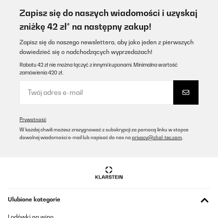
Top,rasche Lieferung, gerne wieder, thx
Zapisz się do naszych wiadomości i uzyskaj
Amazon-Benutzer
zniżkę 42 zł* na następny zakup!
Tłumacz
Zapisz się do naszego newslettera, aby jako jeden z pierwszych
dowiedzieć się o nadchodzących wyprzedażach!
SPRAWDZONA OPINIA
Rabatu 42 zł nie można łączyć z innymi kuponami. Minimalna wartość
zamówienia 420 zł.
09/10/2025
super Teil, gut zu Reinigen,gerne wieder
Amazon-Benutzer
Prywatność
Tłumacz
W każdej chwili możesz zrezygnować z subskrypcji za pomocą linku w stopce
dowolnej wiadomości e-mail lub napisać do nas na
privacy@chal-tec.com
.
SPRAWDZONA OPINIA
10/08/2025
Super sehr guter Grill
Ulubione kategorie
Amazon-Benutzer
Tłumacz
Lodówki na wino