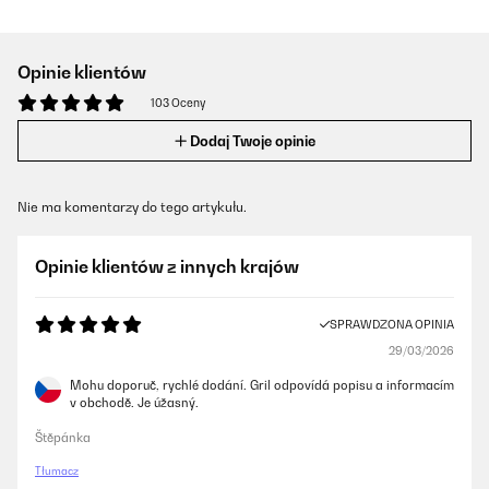
Opinie klientów
103 Oceny
Dodaj Twoje opinie
Nie ma komentarzy do tego artykułu.
Opinie klientów z innych krajów
SPRAWDZONA OPINIA
29/03/2026
Mohu doporuč, rychlé dodání. Gril odpovídá popisu a informacím
v obchodě. Je úžasný.
Štěpánka
Tłumacz