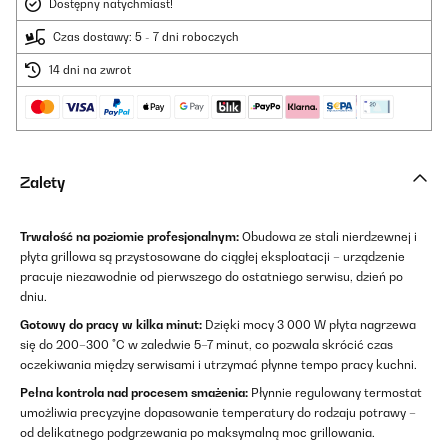
Dostępny natychmiast!
Czas dostawy: 5 - 7 dni roboczych
14 dni na zwrot
Zalety
Trwałość na poziomie profesjonalnym:
Obudowa ze stali nierdzewnej i
płyta grillowa są przystosowane do ciągłej eksploatacji – urządzenie
pracuje niezawodnie od pierwszego do ostatniego serwisu, dzień po
dniu.
Gotowy do pracy w kilka minut:
Dzięki mocy 3 000 W płyta nagrzewa
się do 200–300 °C w zaledwie 5–7 minut, co pozwala skrócić czas
oczekiwania między serwisami i utrzymać płynne tempo pracy kuchni.
Pełna kontrola nad procesem smażenia:
Płynnie regulowany termostat
umożliwia precyzyjne dopasowanie temperatury do rodzaju potrawy –
od delikatnego podgrzewania po maksymalną moc grillowania.