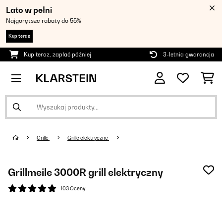
Lato w pełni
Najgorętsze rabaty do 55%
Kup teraz
Kup teraz, zapłać później
3-letnia gwarancja
Grille
Grille elektryczne
Grillmeile 3000R grill elektryczny
103 Oceny