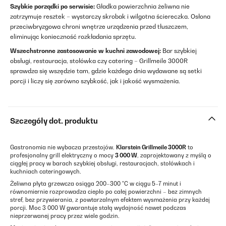
Szybkie porządki po serwisie:
Gładka powierzchnia żeliwna nie
zatrzymuje resztek – wystarczy skrobak i wilgotna ściereczka. Osłona
przeciwbryzgowa chroni wnętrze urządzenia przed tłuszczem,
eliminując konieczność rozkładania sprzętu.
Wszechstronne zastosowanie w kuchni zawodowej:
Bar szybkiej
obsługi, restauracja, stołówka czy catering – Grillmeile 3000R
sprawdza się wszędzie tam, gdzie każdego dnia wydawane są setki
porcji i liczy się zarówno szybkość, jak i jakość wysmażenia.
Szczegóły dot. produktu
Gastronomia nie wybacza przestojów.
Klarstein Grillmeile 3000R
to
profesjonalny grill elektryczny o mocy
3 000 W
, zaprojektowany z myślą o
ciągłej pracy w barach szybkiej obsługi, restauracjach, stołówkach i
kuchniach cateringowych.
Żeliwna płyta grzewcza osiąga 200–300 °C w ciągu 5–7 minut i
równomiernie rozprowadza ciepło po całej powierzchni – bez zimnych
stref, bez przywierania, z powtarzalnym efektem wysmażenia przy każdej
porcji. Moc 3 000 W gwarantuje stałą wydajność nawet podczas
nieprzerwanej pracy przez wiele godzin.