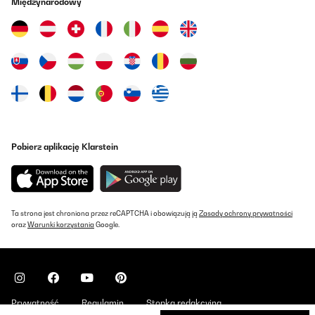
Międzynarodowy
Tłumacz
SPRAWDZONA OPINIA
09/12/2024
J’utilise ce produit depuis déjà un petit moment facile, l’entretien
facile l’utilisation nous avons pris ce produit parce qu’aujourd’hui
nous n’avons plus de jardin donc nous faisons ça à la maison et
c’est un bon produit je le recommande
Utilisateur d'Amazon
Pobierz aplikację Klarstein
Tłumacz
SPRAWDZONA OPINIA
19/11/2024
Ta strona jest chroniona przez reCAPTCHA i obowiązują ją
Zasady ochrony prywatności
oraz
Warunki korzystania
Google.
Sehr gute Qualität.
Amazon-Benutzer
Tłumacz
Prywatność
Regulamin
Stopka redakcyjna