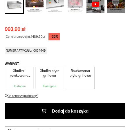
+5
993,90 zł
-33%
Cena promocyjna:
1489,90 zł
NUMER ARTYKUŁU: 10034449
WARIANT:
Gładka i
Gładka płyta
Rowkowana
rowkowana
grillowa
płyta grillowa
płyta grillowa
Dostępne
Dostępne
Co oznaczają statusy?
Dodaj do koszyka