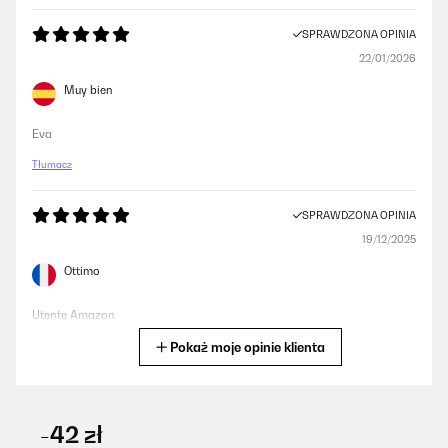
SPRAWDZONA OPINIA
22/01/2026
Muy bien
Eva
Tłumacz
SPRAWDZONA OPINIA
19/12/2025
Ottimo
Utente Amazon
Pokaż moje opinie klienta
Tłumacz
SPRAWDZONA OPINIA
14/11/2025
-42 zł