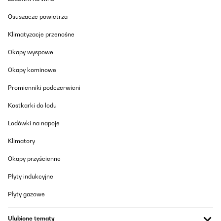
Osuszacze powietrza
SPRAWDZONA OPINIA
13/06/2025
Klimatyzacje przenośne
Super
Okapy wyspowe
Okapy kominowe
Amazon-Benutzer
Tłumacz
Promienniki podczerwieni
Kostkarki do lodu
SPRAWDZONA OPINIA
Lodówki na napoje
25/04/2025
Société sérieuse, Merci
Klimatory
Okapy przyścienne
Raymond
Tłumacz
Płyty indukcyjne
Płyty gazowe
SPRAWDZONA OPINIA
17/02/2025
Ulubione tematy