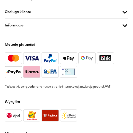
Funziona molto bene, ho potuto cuocere 5 bistecconi
contemporaneamente.
Obsługa klienta
Utente Amazon
Informacje
Tłumacz
SPRAWDZONA OPINIA
Metody płatności
31/01/2025
Hat genau den Zweck erfüllt! Preis Leistung ok!
Amazon-Benutzer
Tłumacz
* Wszystkie ceny podane na naszej stronie internetowej zawierają podatek VAT
SPRAWDZONA OPINIA
Wysyłka
30/12/2024
Très bonne prise en main, seul bémol c’est le nettoyage qui n’est
pas pratique...
Utilisateur d'Amazon