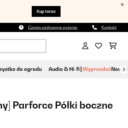
Kup teraz
Często zadawane pytania
Kontakt
ystko do ogrodu
Audio & Hi-fi
Wyprzedaź
Nowoś
] Parforce Półki boczne