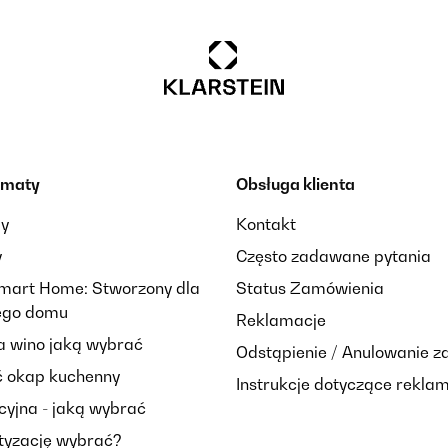
ematy
Obsługa klienta
ay
Kontakt
y
Często zadawane pytania
Smart Home: Stworzony dla
Status Zamówienia
nego domu
Reklamacje
 wino jaką wybrać
Odstąpienie / Anulowanie 
 okap kuchenny
Instrukcje dotyczące reklam
cyjna - jaką wybrać
tyzację wybrać?