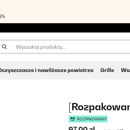
55%
Oczyszczacze i nawilżacze powietrza
Grille
Wsz
[Rozpakowany
ROZPAKOWANY
97,00 zł