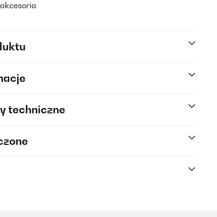
 akcesoria
duktu
macje
y techniczne
rczone