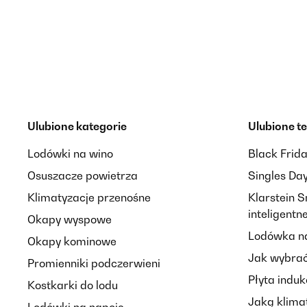
Ulubione kategorie
Ulubione t
Lodówki na wino
Black Frid
Osuszacze powietrza
Singles Da
Klimatyzacje przenośne
Klarstein 
inteligent
Okapy wyspowe
Lodówka na
Okapy kominowe
Jak wybrać
Promienniki podczerwieni
Płyta induk
Kostkarki do lodu
Jaką klima