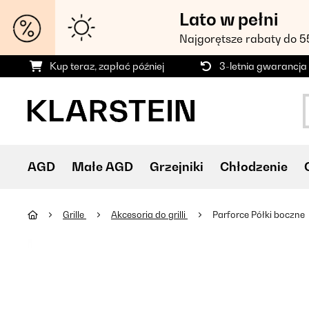
Lato w pełni
Najgorętsze rabaty do 
Kup teraz, zapłać później
3-letnia gwarancja
AGD
Małe AGD
Grzejniki
Chłodzenie
Grille
Akcesoria do grilli
Parforce Półki boczne