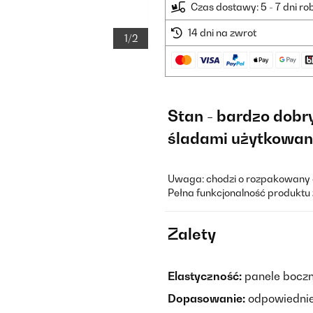
Czas dostawy: 5 - 7 dni r
14 dni na zwrot
1/2
Stan - bardzo dobr
śladami użytkowan
Uwaga: chodzi o rozpakowany a
Pełna funkcjonalność produktu 
Zalety
Elastyczność:
panele boczn
Dopasowanie:
odpowiednie 