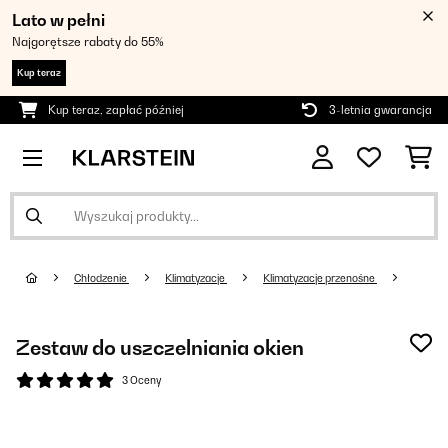
Lato w pełni
Najgorętsze rabaty do 55%
Kup teraz
Kup teraz, zapłać później
3-letnia gwarancja
Chłodzenie
Klimatyzacje
Klimatyzacje przenośne
Zestaw do uszczelniania okien
3 Oceny