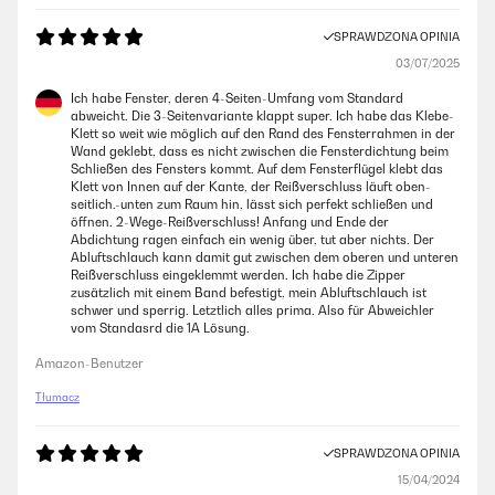
SPRAWDZONA OPINIA
03/07/2025
Ich habe Fenster, deren 4-Seiten-Umfang vom Standard
abweicht. Die 3-Seitenvariante klappt super. Ich habe das Klebe-
Klett so weit wie möglich auf den Rand des Fensterrahmen in der
Wand geklebt, dass es nicht zwischen die Fensterdichtung beim
Schließen des Fensters kommt. Auf dem Fensterflügel klebt das
Klett von Innen auf der Kante, der Reißverschluss läuft oben-
seitlich.-unten zum Raum hin, lässt sich perfekt schließen und
öffnen. 2-Wege-Reißverschluss! Anfang und Ende der
Abdichtung ragen einfach ein wenig über, tut aber nichts. Der
Abluftschlauch kann damit gut zwischen dem oberen und unteren
Reißverschluss eingeklemmt werden. Ich habe die Zipper
zusätzlich mit einem Band befestigt, mein Abluftschlauch ist
schwer und sperrig. Letztlich alles prima. Also für Abweichler
vom Standasrd die 1A Lösung.
Amazon-Benutzer
Tłumacz
SPRAWDZONA OPINIA
15/04/2024