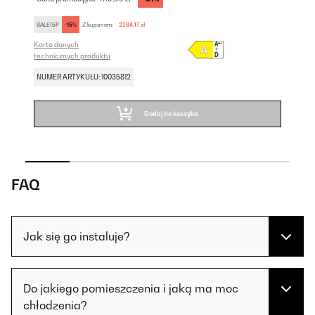
SALE15P
-15%
Z kuponem:
2384,17 zł
SA
Karta danych
Kar
technicznych produktu
tec
NUMER ARTYKUŁU: 10035812
NU
Dodaj do koszyka
FAQ
Jak się go instaluje?
Do jakiego pomieszczenia i jaką ma moc
chłodzenia?