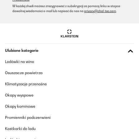
W każdej chwili możesz zrezygnować z subskrypcji za pomocą linku w stopce
dowolnej wiadomości e-mail lub napisać do nas na
privacy@chal-tec.com
.
Ulubione kategorie
Lodówki na wino
Osuszacze powietrza
Klimatyzacje przenośne
Okapy wyspowe
Okapy kominowe
Promienniki podczerwieni
Kostkarki do lodu