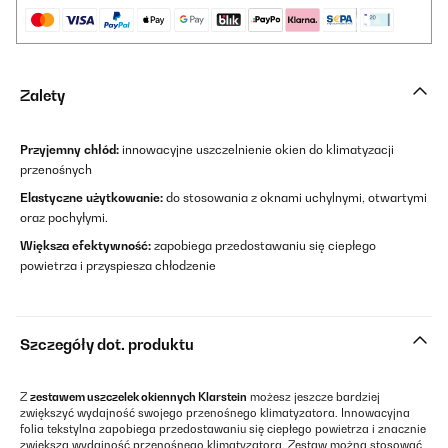
Zalety
Przyjemny chłód:
innowacyjne uszczelnienie okien do klimatyzacji
przenośnych
Elastyczne użytkowanie:
do stosowania z oknami uchylnymi, otwartymi
oraz pochyłymi.
Większa efektywność:
zapobiega przedostawaniu się ciepłego
powietrza i przyspiesza chłodzenie
Szczegóły dot. produktu
Z
zestawem uszczelek okiennych Klarstein
możesz jeszcze bardziej
zwiększyć wydajność swojego przenośnego klimatyzatora. Innowacyjna
folia tekstylna zapobiega przedostawaniu się ciepłego powietrza i znacznie
zwiększa wydajność przenośnego klimatyzatora. Zestaw można stosować