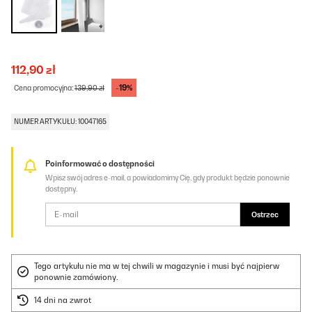
112,90 zł
-19%
Cena promocyjna:
139,90 zł
NUMER ARTYKUŁU: 10047165
Poinformować o dostępności
Wpisz swój adres e-mail, a powiadomimy Cię, gdy produkt będzie ponownie
dostępny.
Ostrzec
Tego artykułu nie ma w tej chwili w magazynie i musi być najpierw
ponownie zamówiony.
14 dni na zwrot