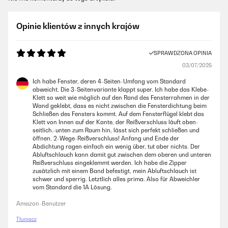
Opinie klientów z innych krajów
SPRAWDZONA OPINIA
03/07/2025
Ich habe Fenster, deren 4-Seiten-Umfang vom Standard
abweicht. Die 3-Seitenvariante klappt super. Ich habe das Klebe-
Klett so weit wie möglich auf den Rand des Fensterrahmen in der
Wand geklebt, dass es nicht zwischen die Fensterdichtung beim
Schließen des Fensters kommt. Auf dem Fensterflügel klebt das
Klett von Innen auf der Kante, der Reißverschluss läuft oben-
seitlich.-unten zum Raum hin, lässt sich perfekt schließen und
öffnen. 2-Wege-Reißverschluss! Anfang und Ende der
Abdichtung ragen einfach ein wenig über, tut aber nichts. Der
Abluftschlauch kann damit gut zwischen dem oberen und unteren
Reißverschluss eingeklemmt werden. Ich habe die Zipper
zusätzlich mit einem Band befestigt, mein Abluftschlauch ist
schwer und sperrig. Letztlich alles prima. Also für Abweichler
vom Standard die 1A Lösung.
Amazon-Benutzer
Tłumacz