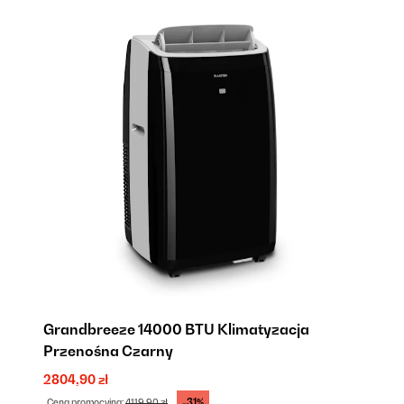
ja
Grandbreeze 14000 BTU Klimatyzacja
A
Przenośna Czarny
P
2804,90 zł
15
-31%
Cena promocyjna:
4119,90 zł
Ce