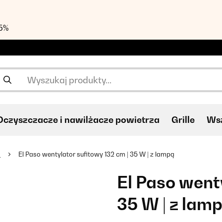
55%
Oczyszczacze i nawilżacze powietrza
Grille
Wsz
e
El Paso wentylator sufitowy 132 cm | 35 W | z lampą
El Paso went
35 W | z lam