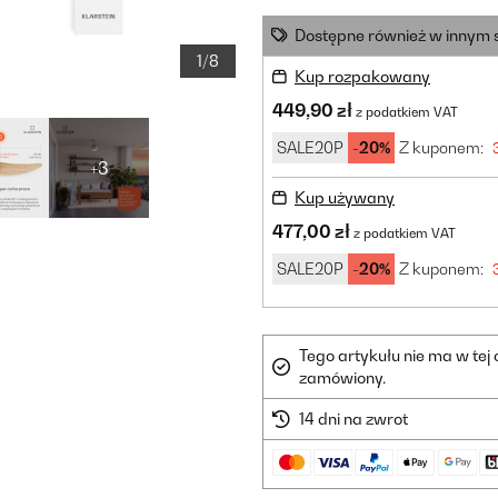
Dostępne również w innym 
1/8
Kup rozpakowany
449,90 zł
z podatkiem VAT
SALE20P
-20%
Z kuponem:
+3
Kup używany
477,00 zł
z podatkiem VAT
SALE20P
-20%
Z kuponem:
Tego artykułu nie ma w tej
zamówiony.
14 dni na zwrot