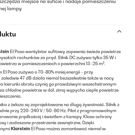
 oszczędza miejsce na suficie i nadaje pomieszczeniu
nej lampy.
duktu
stein
El Paso wentylator sufitowy zapewnia świeże powietrze
wysokich rachunków za prąd. Silnik DC zużywa tylko 35 W i
owietrza w pomieszczeniach o powierzchni 13–25 m².
 El Paso zużywa o 70–80% mniej energii – przy
aledwie 47 dB działa niemal bezszelestnie także w nocy.
wa kierunki obrotu czynią go prawdziwym wszechstronnym
a chłodne powietrze w dół, zimą wypycha ciepłe powietrze
ieszczenia.
nika z żelaza są zaprojektowane na długą żywotność. Silnik z
odnie przy 220–240 V / 50–60 Hz. Pilot z programowalnym
rowanie prędkością i światłem z kanapy. Klasa ochrony
asy i zadaszone przestrzenie zewnętrzne. Dzięki
ośnymi
Klarstein
El Paso można zamontować niemal w