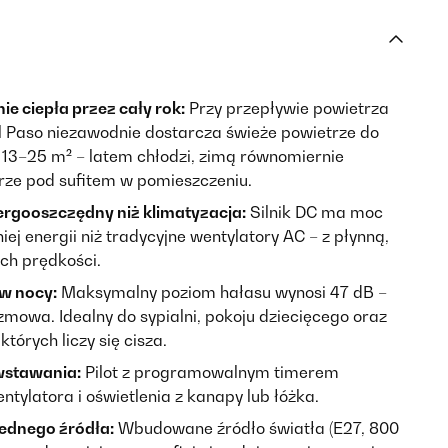
e ciepła przez cały rok:
Przy przepływie powietrza
 Paso niezawodnie dostarcza świeże powietrze do
13–25 m² – latem chłodzi, zimą równomiernie
rze pod sufitem w pomieszczeniu.
rgooszczędny niż klimatyzacja:
Silnik DC ma moc
j energii niż tradycyjne wentylatory AC – z płynną,
ach prędkości.
 w nocy:
Maksymalny poziom hałasu wynosi 47 dB –
ozmowa. Idealny do sypialni, pokoju dziecięcego oraz
tórych liczy się cisza.
wstawania:
Pilot z programowalnym timerem
tylatora i oświetlenia z kanapy lub łóżka.
jednego źródła:
Wbudowane źródło światła (E27, 800