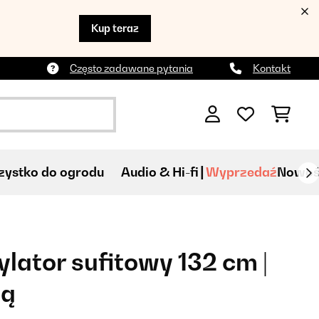
Kup teraz
Często zadawane pytania
Kontakt
ystko do ogrodu
Audio & Hi-fi
Wyprzedaź
Nowoś
ylator sufitowy 132 cm |
pą