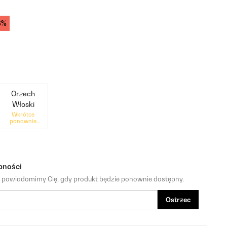
3%
Orzech
Włoski
Wkrótce
ponownie
dostępne
pności
a powiadomimy Cię, gdy produkt będzie ponownie dostępny.
Ostrzec