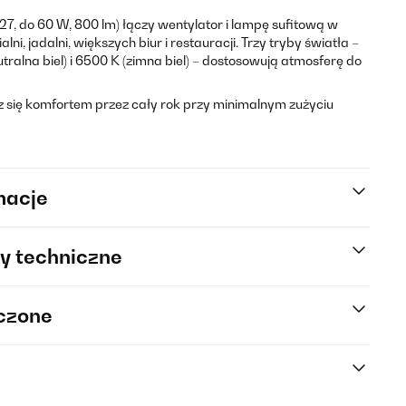
27, do 60 W, 800 lm) łączy wentylator i lampę sufitową w
lni, jadalni, większych biur i restauracji. Trzy tryby światła –
utralna biel) i 6500 K (zimna biel) – dostosowują atmosferę do
sz się komfortem przez cały rok przy minimalnym zużyciu
macje
y techniczne
rczone