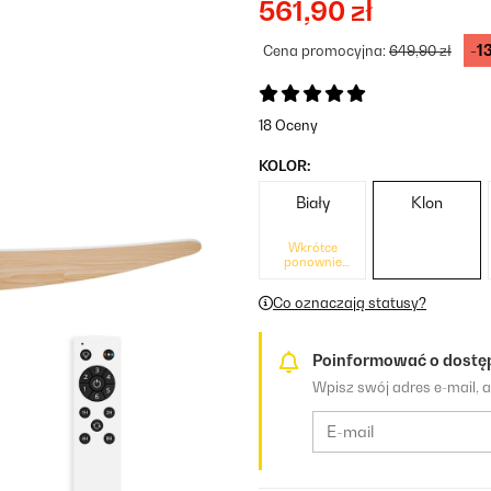
561,90 zł
-1
Cena promocyjna:
649,90 zł
18 Oceny
KOLOR:
Biały
Klon
Wkrótce
ponownie
dostępne
Co oznaczają statusy?
Poinformować o dostę
Wpisz swój adres e-mail, 