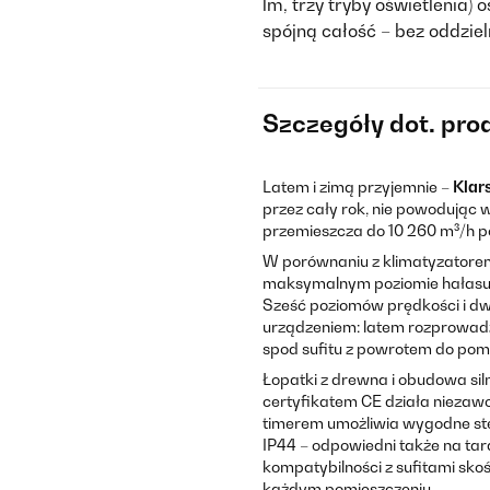
lm, trzy tryby oświetlenia)
spójną całość – bez oddziel
Szczegóły dot. pro
Latem i zimą przyjemnie –
Klar
przez cały rok, nie powodując 
przemieszcza do 10 260 m³/h p
W porównaniu z klimatyzatorem
maksymalnym poziomie hałasu z
Sześć poziomów prędkości i d
urządzeniem: latem rozprowadz
spod sufitu z powrotem do pom
Łopatki z drewna i obudowa sil
certyfikatem CE działa niezaw
timerem umożliwia wygodne ste
IP44 – odpowiedni także na tar
kompatybilności z sufitami sk
każdym pomieszczeniu.