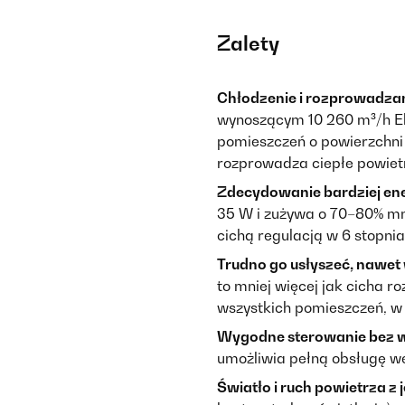
Zalety
Chłodzenie i rozprowadzani
wynoszącym 10 260 m³/h El
pomieszczeń o powierzchni 
rozprowadza ciepłe powiet
Zdecydowanie bardziej ene
35 W i zużywa o 70–80% mnie
cichą regulacją w 6 stopni
Trudno go usłyszeć, nawet
to mniej więcej jak cicha r
wszystkich pomieszczeń, w k
Wygodne sterowanie bez 
umożliwia pełną obsługę wen
Światło i ruch powietrza z 