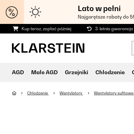
Lato w pełni
Najgorętsze rabaty do 
Kup teraz, zapłać później
3-letnia gwarancja
AGD
Małe AGD
Grzejniki
Chłodzenie
Chłodzenie
Wentylatory
Wentylatory sufitow