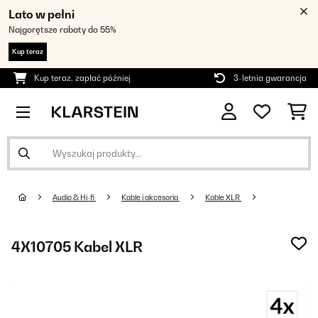
Lato w pełni
Najgorętsze rabaty do 55%
Kup teraz
Kup teraz, zapłać później
3-letnia gwarancja
Audio & Hi-fi
Kable i akcesoria
Kable XLR
4X10705 Kabel XLR