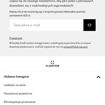
Zapisz się do naszego newslettera, aby jako jeden z pierwszych
dowiedzieć się o nadchodzących wyprzedażach!
Rabatu 42 zł nie można łączyć z innymi kuponami. Minimalna wartość
zamówienia 420 zł.
Prywatność
W każdej chwili możesz zrezygnować z subskrypcji za pomocą linku w stopce
dowolnej wiadomości e-mail lub napisać do nas na
privacy@chal-tec.com
.
Ulubione kategorie
Lodówki na wino
Osuszacze powietrza
Klimatyzacje przenośne