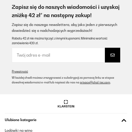
Zapisz się do naszych wiadomości i uzyskaj
zniżkę 42 zł* na następny zakup!
Zapisz się do naszego newslettera, aby jako jeden z pierwszych
dowiedzieć się o nadchodzących wyprzedażach!
Rabatu 42 zł nie można łączyć z innymi kuponami. Minimalna wartość
zamówienia 420 zł.
Prywatność
W każdej chwili możesz zrezygnować z subskrypcji za pomocą linku w stopce
dowolnej wiadomości e-mail lub napisać do nas na
privacy@chal-tec.com
.
Ulubione kategorie
Lodówki na wino