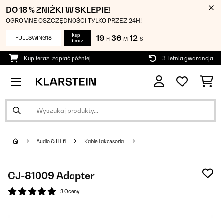
DO 18 % ZNIŻKI W SKLEPIE!
OGROMNE OSZCZĘDNOŚCI TYLKO PRZEZ 24H!
Kup
19
36
11
FULLSWING18
H
M
S
teraz
Kup teraz, zapłać później
3-letnia gwarancja
Audio & Hi-fi
Kable i akcesoria
CJ-81009 Adapter
3 Oceny