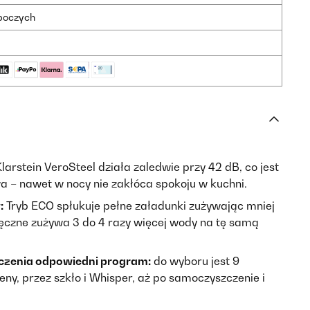
oboczych
larstein VeroSteel działa zaledwie przy 42 dB, co jest
a – nawet w nocy nie zakłóca spokoju w kuchni.
:
Tryb ECO spłukuje pełne załadunki zużywając mniej
 ręczne zużywa 3 do 4 razy więcej wody na tę samą
zczenia odpowiedni program:
do wyboru jest 9
ny, przez szkło i Whisper, aż po samoczyszczenie i