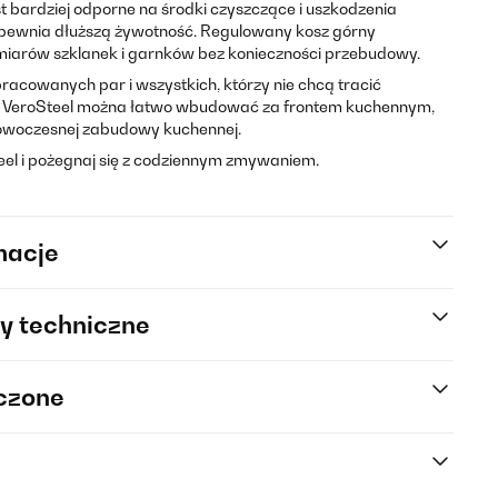
st bardziej odporne na środki czyszczące i uszkodzenia
zapewnia dłuższą żywotność. Regulowany kosz górny
miarów szklanek i garnków bez konieczności przebudowy.
pracowanych par i wszystkich, którzy nie chcą tracić
VeroSteel można łatwo wbudować za frontem kuchennym,
nowoczesnej zabudowy kuchennej.
el i pożegnaj się z codziennym zmywaniem.
macje
y techniczne
rczone