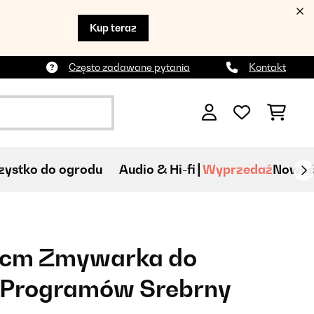
Kup teraz
Często zadawane pytania
Kontakt
ystko do ogrodu
Audio & Hi-fi
Wyprzedaź
Nowoś
0cm Zmywarka do
 Programów Srebrny