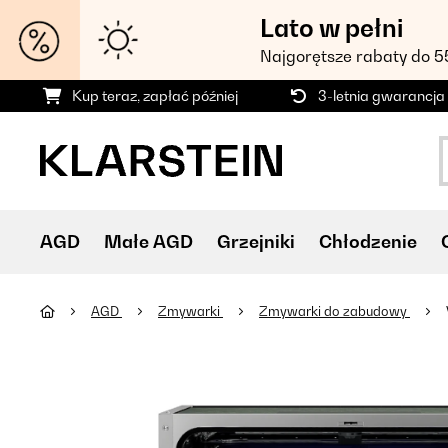
Lato w pełni
Najgorętsze rabaty do 
Kup teraz, zapłać później
3-letnia gwarancja
AGD
Małe AGD
Grzejniki
Chłodzenie
AGD
Zmywarki
Zmywarki do zabudowy