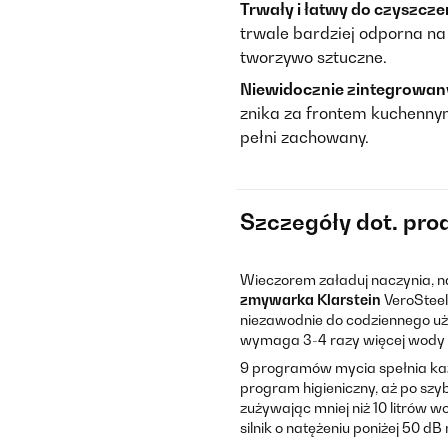
Trwały i łatwy do czyszcze
trwale bardziej odporna na 
tworzywo sztuczne.
Niewidocznie zintegrowany
znika za frontem kuchennym
pełni zachowany.
Szczegóły dot. pro
Wieczorem załaduj naczynia, nac
zmywarka
Klarstein
VeroSteel 
niezawodnie do codziennego uży
wymaga 3-4 razy więcej wody n
9 programów mycia spełnia każ
program higieniczny, aż po sz
zużywając mniej niż 10 litrów 
silnik o natężeniu poniżej 50 d