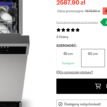
2587,90 zł
-
Cena promocyjna:
4579,90 zł
Karta danych technicznych produktu
3 Oceny
SZEROKOŚĆ:
45 cm
60 cm
Dostępne
Co oznaczają statusy?
Dostępny natychmiast!