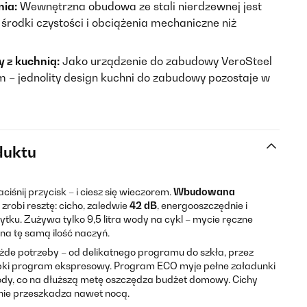
nia:
Wewnętrzna obudowa ze stali nierdzewnej jest
środki czystości i obciążenia mechaniczne niż
 z kuchnią:
Jako urządzenie do zabudowy VeroSteel
 – jednolity design kuchni do zabudowy pozostaje w
duktu
iśnij przycisk – i ciesz się wieczorem.
Wbudowana
zrobi resztę: cicho, zaledwie
42 dB
, energooszczędnie i
tku. Zużywa tylko 9,5 litra wody na cykl – mycie ręczne
a tę samą ilość naczyń.
de potrzeby – od delikatnego programu do szkła, przez
ybki program ekspresowy. Program ECO myje pełne załadunki
wody, co na dłuższą metę oszczędza budżet domowy. Cichy
B nie przeszkadza nawet nocą.