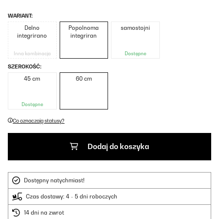
WARIANT:
Delno
Popolnoma
samostojni
integrirano
integriran
Inna kombinacja
Dostępne
SZEROKOŚĆ:
45 cm
60 cm
Dostępne
Co oznaczają statusy?
Dodaj do koszyka
Dostępny natychmiast!
Czas dostawy: 4 - 5 dni roboczych
14 dni na zwrot