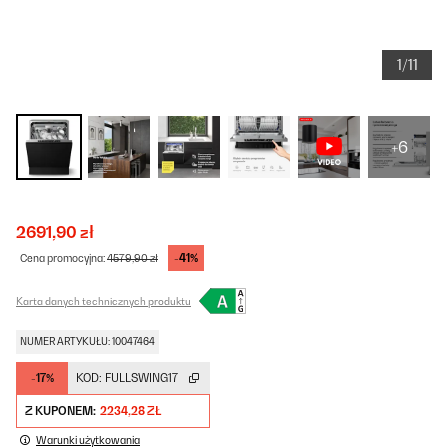
1/11
+6
2691,90 zł
-41%
Cena promocyjna:
4579,90 zł
Karta danych technicznych produktu
NUMER ARTYKUŁU: 10047464
-17%
KOD:
FULLSWING17
Z KUPONEM:
2234,28 ZŁ
Warunki użytkowania