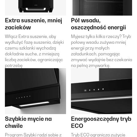
Extra suszenie, mniej
Pół wsadu,
zacieków
oszczędność energii
Włącz Extra suszenie, aby
Myjesz tylko kilka rzeczy? Tryb
wydłużyć fazę suszenia, dzięki
połowy wsadu zużywa mniej
czemu szklanki wychodzą
energii przy małych
dokładnie suche, z mniejszą
załadunkach, pomagając
liczbą zacieków, ograniczając
zmywać wydajnie bez czekania
potrzebę
na pełną zmywarkę.
Szybkie mycie na
Energooszczędny tryb
chwile
ECO
Program Szybki radzi sobie z
Tryb ECO ogranicza zużycie