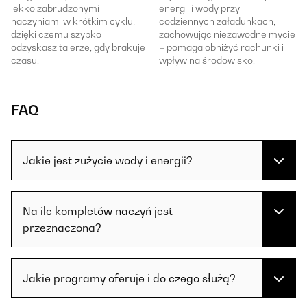
lekko zabrudzonymi
energii i wody przy
naczyniami w krótkim cyklu,
codziennych załadunkach,
dzięki czemu szybko
zachowując niezawodne mycie
odzyskasz talerze, gdy brakuje
– pomaga obniżyć rachunki i
czasu.
wpływ na środowisko.
FAQ
Jakie jest zużycie wody i energii?
Na ile kompletów naczyń jest
przeznaczona?
Jakie programy oferuje i do czego służą?