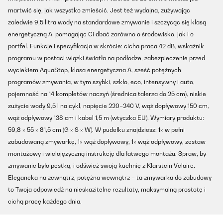
martwić się, jak wszystko zmieścić. Jest też wydajna, zużywając
zaledwie 9,5 litra wody na standardowe zmywanie i szczycąc się klasą
energetyczną A, pomagając Ci dbać zarówno o środowisko, jak i o
portfel. Funkcje i specyfikacja w skrócie: cicha praca 42 dB, wskaźnik
programu w postaci wiązki światła na podłodze, zabezpieczenie przed
wyciekiem AquaStop, klasa energetyczna A, sześć potężnych
programów zmywania, w tym szybki, szkło, eco, intensywny i auto,
pojemność na 14 kompletów naczyń (średnica talerza do 25 cm), niskie
zużycie wody 9,5 l na cykl, napięcie 220–240 V, wąż dopływowy 150 cm,
wąż odpływowy 138 cm i kabel 1,5 m (wtyczka EU). Wymiary produktu:
59,8 × 55 × 81,5 cm (G × S × W). W pudełku znajdziesz: 1× w pełni
zabudowaną zmywarkę, 1× wąż dopływowy, 1× wąż odpływowy, zestaw
montażowy i wielojęzyczną instrukcję dla łatwego montażu. Spraw, by
zmywanie było pestką, i odśwież swoją kuchnię z Klarstein Velaire.
Elegancka na zewnątrz, potężna wewnątrz – ta zmywarka do zabudowy
to Twoja odpowiedź na nieskazitelne rezultaty, maksymalną prostotę i
cichą pracę każdego dnia.