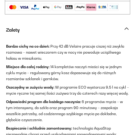
Zalety
Bardzo cichy na co dzień:
Przy 42 dB Velaire pracuje ciszej niż zwykła
rozmowa – nawet wieczorem czy w nocy nie powoduje uciążliwego
hałasu w mieszkaniu.
Miejsce dla całej rodziny:
14 kompletów naczyń mieści się w jednym
cyklu mycia – regulowany górny kosz dopasowuje się do różnych
rozmiarów szklanek i garnków.
Oszczędny w zużyciu wody:
W programie ECO wystarcza 9,5 l na cykl –
mycie ręczne tej samej ilości zużywa trzy do czterech razy więcej wody.
Odpowiedni program dla każdego naczynia:
6 programów mycia – w
tym intensywny, do szkła oraz program 90-minutowy – zaspokaja
wszelkie potrzeby, od codziennego szybkiego mycia po dokładne,
głębokie czyszczenie.
Bezpiecznie i schludnie zamontowany:
technologia AquaStop
niezawodnie chroni przed uszkodzeniami spowodowanymi wodą;