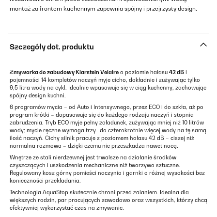
montaż za frontem kuchennym zapewnia spójny i przejrzysty design.
Szczegóły dot. produktu
Zmywarka do zabudowy
Klarstein Velaire
o poziomie hałasu
42 dB
i
pojemności 14 kompletów naczyń myje cicho, dokładnie i zużywając tylko
9,5 litra wody na cykl. Idealnie wpasowuje się w ciąg kuchenny, zachowując
spójny design kuchni.
6 programów mycia – od Auto i Intensywnego, przez ECO i do szkła, aż po
program krótki – dopasowuje się do każdego rodzaju naczyń i stopnia
zabrudzenia. Tryb ECO myje pełny załadunek, zużywając mniej niż 10 litrów
wody; mycie ręczne wymaga trzy- do czterokrotnie więcej wody na tę samą
ilość naczyń. Cichy silnik pracuje z poziomem hałasu 42 dB – ciszej niż
normalna rozmowa – dzięki czemu nie przeszkadza nawet nocą.
Wnętrze ze stali nierdzewnej jest trwalsze na działanie środków
czyszczących i uszkodzenia mechaniczne niż tworzywo sztuczne.
Regulowany kosz górny pomieści naczynia i garnki o różnej wysokości bez
konieczności przekładania.
Technologia AquaStop skutecznie chroni przed zalaniem. Idealna dla
większych rodzin, par pracujących zawodowo oraz wszystkich, którzy chcą
efektywniej wykorzystać czas na zmywanie.