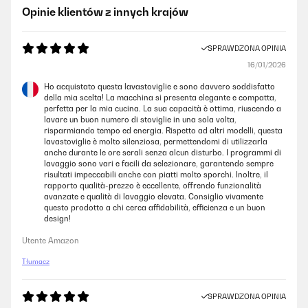
Opinie klientów z innych krajów
SPRAWDZONA OPINIA
16/01/2026
Ho acquistato questa lavastoviglie e sono davvero soddisfatto
della mia scelta! La macchina si presenta elegante e compatta,
perfetta per la mia cucina. La sua capacità è ottima, riuscendo a
lavare un buon numero di stoviglie in una sola volta,
risparmiando tempo ed energia. Rispetto ad altri modelli, questa
lavastoviglie è molto silenziosa, permettendomi di utilizzarla
anche durante le ore serali senza alcun disturbo. I programmi di
lavaggio sono vari e facili da selezionare, garantendo sempre
risultati impeccabili anche con piatti molto sporchi. Inoltre, il
rapporto qualità-prezzo è eccellente, offrendo funzionalità
avanzate e qualità di lavaggio elevata. Consiglio vivamente
questo prodotto a chi cerca affidabilità, efficienza e un buon
design!
Utente Amazon
Tłumacz
SPRAWDZONA OPINIA