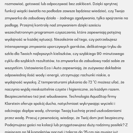
rozmawiać, gotować lub odpoczywać bez zakłóceń. Dzięki sprytnej
funkcji wiązki światła na podłodze zawsze będziesz wiedzieć, czy Twoja
zmywarka do zabudowy działa – żadnego zgadywania, tylko spojrzenie na
podłogę. Przejmij kontrolę nad zmywaniem dzięki sześciu
wszechstronnym programom czyszczenia, które zapewniają potężną
wydajność w każdej sytuacji. Niezależnie od tego, czy potrzebujesz
intensywnego zmywania uporczywych garnków, delikatnego trybu do
szkła dla Twoich najlepszych kieliszków, czy szybkiego 90-minutowego
cyklu dla szybkich rezultatów, ta zmywarka do zabudowy radzi sobie ze
wszystkim. Ustawienia Eco i Auto zapewniają, że zużywasz dokładnie
odpowiednią ilość wody i energii, utrzymując rachunki niskie, a
wydajność wysoką. Z temperaturami płukania do 72 °C możesz ufać, że
naczynia wyjdą nieskazitelnie czyste i higieniczne, za każdym razem.
Bezpieczeństwo też jest wbudowane. Technologia AquaStop firmy
Klarstein oferuje spokój ducha, natychmiast wykrywając wycieki i
odcinając dopływ wody, chroniąc Twoją kuchnię przed uszkodzeniami
przez wodę. Pracuj z pewnością, wiedząc, że Twój dom jest bezpieczny.
Podejmujesz gości na kolacji lub przygotowujesz duży rodzinny posiłek? Z
miejscem na 14 kompletów naczyń i talerze do 25 cm nie musisz już