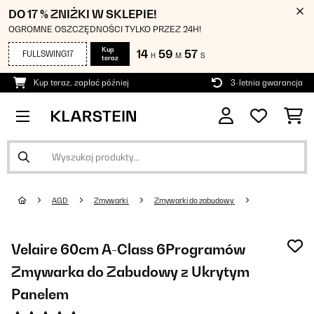
DO 17 % ZNIŻKI W SKLEPIE!
OGROMNE OSZCZĘDNOŚCI TYLKO PRZEZ 24H!
Kup
14
59
56
FULLSWING17
H
M
S
teraz
Kup teraz, zapłać później
3-letnia gwarancja
AGD
Zmywarki
Zmywarki do zabudowy
Velaire 60cm A-Class 6Programów
Zmywarka do Zabudowy z Ukrytym
Panelem