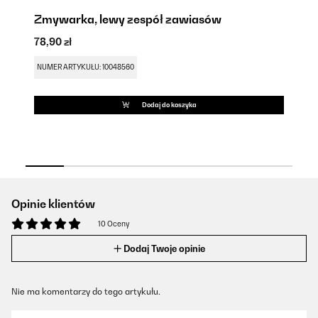
Zmywarka, lewy zespół zawiasów
Z
78,90 zł
51
NUMER ARTYKUŁU: 10048560
NU
Dodaj do koszyka
Opinie klientów
10 Oceny
Dodaj Twoje opinie
Nie ma komentarzy do tego artykułu.