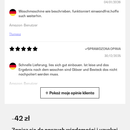
04/01/2026
Waschmaschine wie beschrieben, funktioniert einwandfrei,hoffe
such weiterhin.
Amazon-Benutzer
Tłumacz
SPRAWDZONA OPINIA
30/12/2025
Schnelle Lieferung, lies sich gut einbauen. Ist leise und das
Ergebnis nach dem waschen sind Gläser und Besteck das nicht
nachpoliert werden muss.
Amazon-Benutzer
Pokaż moje opinie klienta
Tłumacz
SPRAWDZONA OPINIA
28/12/2025
-42 zł
Silencieux et efficace
Zapisz się do naszych wiadomości i uzyskaj