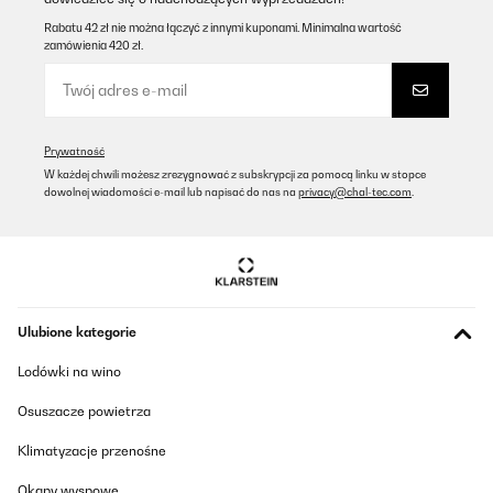
Tłumacz
Rabatu 42 zł nie można łączyć z innymi kuponami. Minimalna wartość
zamówienia 420 zł.
SPRAWDZONA OPINIA
11/08/2025
El producto es muy bueno....
Prywatność
Usuario/a de amazon
W każdej chwili możesz zrezygnować z subskrypcji za pomocą linku w stopce
dowolnej wiadomości e-mail lub napisać do nas na
privacy@chal-tec.com
.
Tłumacz
SPRAWDZONA OPINIA
17/07/2025
Top
Ulubione kategorie
Lodówki na wino
Amazon user
Tłumacz
Osuszacze powietrza
Klimatyzacje przenośne
SPRAWDZONA OPINIA
04/02/2025
Okapy wyspowe