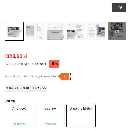
1/9
+4
1328,90 zł
-51%
Cena promocyjna:
2753,90 zł
Karta danych technicznych produktu
NUMER ARTYKUŁU: 10028325
KOLOR:
Antracyt
Czarny
Srebrny Metal
Dostępne
Dostępne