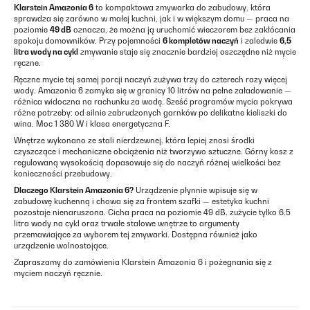
Klarstein Amazonia 6
to kompaktowa zmywarka do zabudowy, która
sprawdza się zarówno w małej kuchni, jak i w większym domu — praca na
poziomie
49 dB
oznacza, że można ją uruchomić wieczorem bez zakłócania
spokoju domowników. Przy pojemności
6 kompletów naczyń
i zaledwie
6,5
litra wody na cykl
zmywanie staje się znacznie bardziej oszczędne niż mycie
ręczne.
Ręczne mycie tej samej porcji naczyń zużywa trzy do czterech razy więcej
wody. Amazonia 6 zamyka się w granicy 10 litrów na pełne załadowanie —
różnica widoczna na rachunku za wodę. Sześć programów mycia pokrywa
różne potrzeby: od silnie zabrudzonych garnków po delikatne kieliszki do
wina. Moc 1 380 W i klasa energetyczna F.
Wnętrze wykonano ze stali nierdzewnej, która lepiej znosi środki
czyszczące i mechaniczne obciążenia niż tworzywo sztuczne. Górny kosz z
regulowaną wysokością dopasowuje się do naczyń różnej wielkości bez
konieczności przebudowy.
Dlaczego Klarstein Amazonia 6?
Urządzenie płynnie wpisuje się w
zabudowę kuchenną i chowa się za frontem szafki — estetyka kuchni
pozostaje nienaruszona. Cicha praca na poziomie 49 dB, zużycie tylko 6,5
litra wody na cykl oraz trwałe stalowe wnętrze to argumenty
przemawiające za wyborem tej zmywarki. Dostępna również jako
urządzenie wolnostojące.
Zapraszamy do zamówienia Klarstein Amazonia 6 i pożegnania się z
myciem naczyń ręcznie.