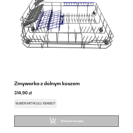
Zmywarka z dolnym koszem
S
314,90 zł
41
NUMER ARTYKUŁU: 10048577
NU
Dodaj do koszyka