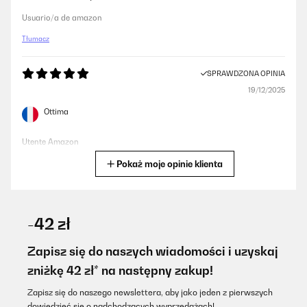
Usuario/a de amazon
Tłumacz
SPRAWDZONA OPINIA
19/12/2025
Ottima
Utente Amazon
Pokaż moje opinie klienta
Tłumacz
SPRAWDZONA OPINIA
23/11/2025
-42 zł
Top. Auch nach 3 Jahren einwandfrei ohne Probleme. Ehrlich
gesagt, habe ich damit nicht gerechnet. Aber die kleine Maschine
Zapisz się do naszych wiadomości i uzyskaj
ist echt mega, robust und einfach zu bedienen. Keine unnötigen
zniżkę 42 zł* na następny zakup!
Funktionen.
Amazon-Benutzer
Zapisz się do naszego newslettera, aby jako jeden z pierwszych
dowiedzieć się o nadchodzących wyprzedażach!