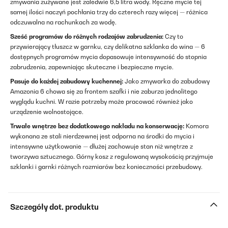
zmywania zużywane jest zaledwie 6,5 litra wody. Ręczne mycie tej
samej ilości naczyń pochłania trzy do czterech razy więcej — różnica
odczuwalna na rachunkach za wodę.
Sześć programów do różnych rodzajów zabrudzenia:
Czy to
przywierający tłuszcz w garnku, czy delikatna szklanka do wina — 6
dostępnych programów mycia dopasowuje intensywność do stopnia
zabrudzenia, zapewniając skuteczne i bezpieczne mycie.
Pasuje do każdej zabudowy kuchennej:
Jako zmywarka do zabudowy
Amazonia 6 chowa się za frontem szafki i nie zaburza jednolitego
wyglądu kuchni. W razie potrzeby może pracować również jako
urządzenie wolnostojące.
Trwałe wnętrze bez dodatkowego nakładu na konserwację:
Komora
wykonana ze stali nierdzewnej jest odporna na środki do mycia i
intensywne użytkowanie — dłużej zachowuje stan niż wnętrze z
tworzywa sztucznego. Górny kosz z regulowaną wysokością przyjmuje
szklanki i garnki różnych rozmiarów bez konieczności przebudowy.
Szczegóły dot. produktu