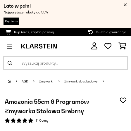
Lato w pełni
Najgorętsze rabaty do 55%
Kup teraz
Kup teraz, zapłać później
3-letnia gwarancja
AGD
Zmywarki
Zmywarki do zabudowy
Amazonia 55cm 6 Programów
Zmywarka Stołowa Srebrny
71 Oceny