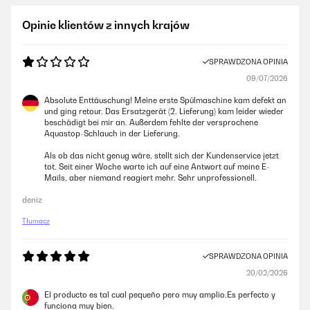
Opinie klientów z innych krajów
SPRAWDZONA OPINIA
09/07/2026
Absolute Enttäuschung! Meine erste Spülmaschine kam defekt an
und ging retour. Das Ersatzgerät (2. Lieferung) kam leider wieder
beschädigt bei mir an. Außerdem fehlte der versprochene
Aquastop-Schlauch in der Lieferung.
Als ob das nicht genug wäre, stellt sich der Kundenservice jetzt
tot. Seit einer Woche warte ich auf eine Antwort auf meine E-
Mails, aber niemand reagiert mehr. Sehr unprofessionell.
deniz
Tłumacz
SPRAWDZONA OPINIA
20/02/2026
El producto es tal cual pequeño pero muy amplio.Es perfecto y
funciona muy bien.