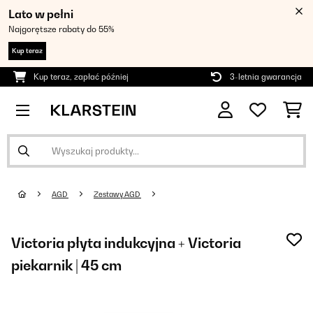
Lato w pełni
Najgorętsze rabaty do 55%
Kup teraz
Kup teraz, zapłać później
3-letnia gwarancja
AGD
Zestawy AGD
Victoria płyta indukcyjna + Victoria
piekarnik | 45 cm