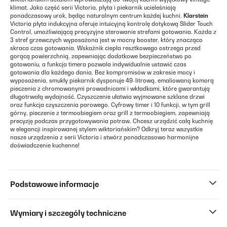
klimat. Jako część serii Victoria, płyta i piekarnik ucieleśniają
ponadczasowy urok, będąc naturalnym centrum każdej kuchni.
Klarstein
Victoria płyta indukcyjna oferuje intuicyjną kontrolę dotykową Slider Touch
Control, umożliwiającą precyzyjne sterowanie strefami gotowania. Każda z
3 stref grzewczych wyposażona jest w mocny booster, który znacząco
skraca czas gotowania. Wskaźnik ciepła resztkowego ostrzega przed
gorącą powierzchnią, zapewniając dodatkowe bezpieczeństwo po
gotowaniu, a funkcja timera pozwala indywidualnie ustawić czas
gotowania dla każdego dania. Bez kompromisów w zakresie mocy i
wyposażenia, smukły piekarnik dysponuje 49-litrową, emaliowaną komorą
pieczenia z chromowanymi prowadnicami i wkładkami, które gwarantują
długotrwałą wydajność. Czyszczenie ułatwia wyjmowane szklane drzwi
oraz funkcja czyszczenia parowego. Cyfrowy timer i 10 funkcji, w tym grill
górny, pieczenie z termoobiegiem oraz grill z termoobiegiem, zapewniają
precyzję podczas przygotowywania potraw. Chcesz urządzić całą kuchnię
w elegancji inspirowanej stylem wiktoriańskim? Odkryj teraz wszystkie
nasze urządzenia z serii Victoria i stwórz ponadczasowo harmonijne
doświadczenie kuchenne!
Podstawowe informacje
Wymiary i szczegóły techniczne