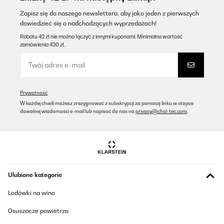
Zapisz się do naszego newslettera, aby jako jeden z pierwszych
dowiedzieć się o nadchodzących wyprzedażach!
Rabatu 42 zł nie można łączyć z innymi kuponami. Minimalna wartość
zamówienia 420 zł.
Prywatność
W każdej chwili możesz zrezygnować z subskrypcji za pomocą linku w stopce
dowolnej wiadomości e-mail lub napisać do nas na
privacy@chal-tec.com
.
Ulubione kategorie
Lodówki na wino
Osuszacze powietrza