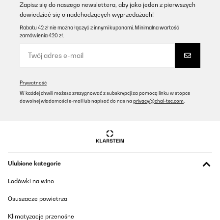
Zapisz się do naszego newslettera, aby jako jeden z pierwszych
dowiedzieć się o nadchodzących wyprzedażach!
Rabatu 42 zł nie można łączyć z innymi kuponami. Minimalna wartość
zamówienia 420 zł.
Prywatność
W każdej chwili możesz zrezygnować z subskrypcji za pomocą linku w stopce
dowolnej wiadomości e-mail lub napisać do nas na
privacy@chal-tec.com
.
Ulubione kategorie
Lodówki na wino
Osuszacze powietrza
Klimatyzacje przenośne