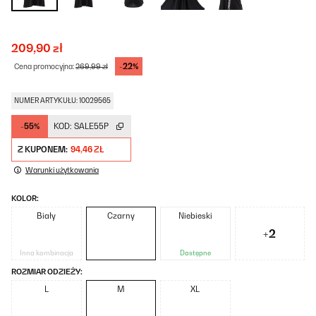
209,90 zł
-22%
Cena promocyjna:
269,99 zł
NUMER ARTYKUŁU: 10029565
-55%
KOD:
SALE55P
Z KUPONEM:
94,46 ZŁ
Warunki użytkowania
KOLOR:
Biały
Czarny
Niebieski
+2
Inna kombinacja
Dostępne
ROZMIAR ODZIEŻY:
L
M
XL