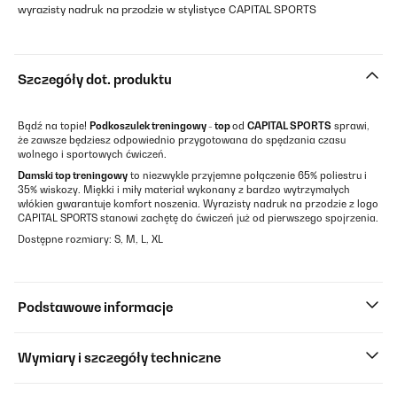
wyrazisty nadruk na przodzie w stylistyce CAPITAL SPORTS
Szczegóły dot. produktu
Bądź na topie!
Podkoszulek treningowy - top
od
CAPITAL SPORTS
sprawi,
że zawsze będziesz odpowiednio przygotowana do spędzania czasu
wolnego i sportowych ćwiczeń.
Damski top treningowy
to niezwykle przyjemne połączenie 65% poliestru i
35% wiskozy. Miękki i miły materiał wykonany z bardzo wytrzymałych
włókien gwarantuje komfort noszenia. Wyrazisty nadruk na przodzie z logo
CAPITAL SPORTS stanowi zachętę do ćwiczeń już od pierwszego spojrzenia.
Dostępne rozmiary: S, M, L, XL
Podstawowe informacje
Wymiary i szczegóły techniczne