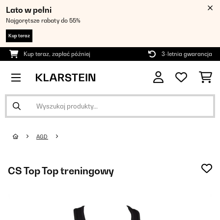
Lato w pełni
Najgorętsze rabaty do 55%
Kup teraz
Kup teraz, zapłać później
3-letnia gwarancja
AGD
CS Top Top treningowy