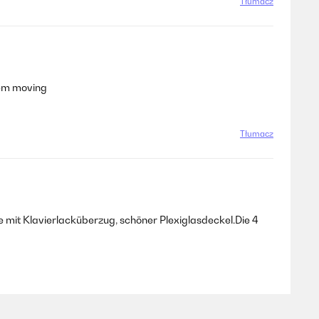
Tłumacz
hem moving
Tłumacz
mit Klavierlacküberzug, schöner Plexiglasdeckel.Die 4
Tłumacz