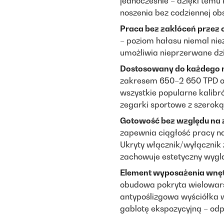
jednocześnie – dzięki temu
noszenia bez codziennej obs
Praca bez zakłóceń przez 
– poziom hałasu niemal nie
umożliwia nieprzerwane dzi
Dostosowany do każdego 
zakresem 650–2 650 TPD 
wszystkie popularne kalibr
zegarki sportowe z szeroką
Gotowość bez względu na z
zapewnia ciągłość pracy n
Ukryty włącznik/wyłącznik 
zachowuje estetyczny wygl
Element wyposażenia wnętr
obudowa pokryta wielowars
antypoślizgowa wyściółka 
gablotę ekspozycyjną – odpo