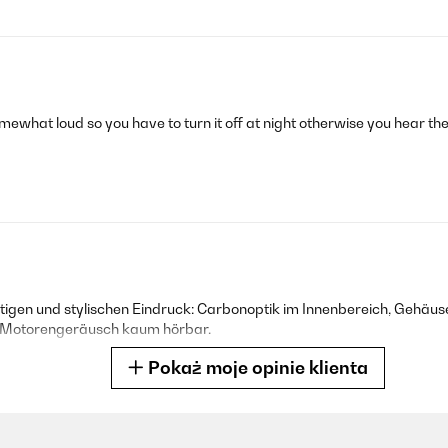
mewhat loud so you have to turn it off at night otherwise you hear t
en und stylischen Eindruck: Carbonoptik im Innenbereich, Gehäuse 
as Motorengeräusch kaum hörbar.
Pokaż moje opinie klienta