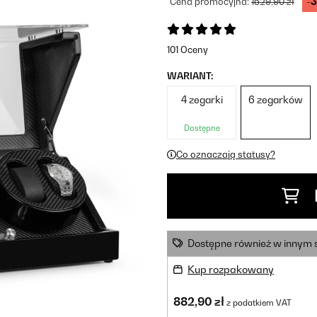
-
Cena promocyjna:
1529,90 zł
101 Oceny
WARIANT:
4 zegarki
6 zegarków
Dostępne
Co oznaczają statusy?
Dostępne również w innym 
Kup rozpakowany
882,90 zł
z podatkiem VAT