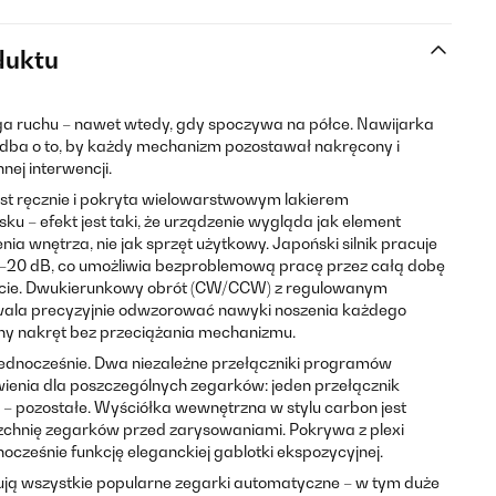
duktu
ruchu – nawet wtedy, gdy spoczywa na półce. Nawijarka
dba o to, by każdy mechanizm pozostawał nakręcony i
nej interwencji.
 ręcznie i pokryta wielowarstwowym lakierem
u – efekt jest taki, że urządzenie wygląda jak element
a wnętrza, nie jak sprzęt użytkowy. Japoński silnik pracuje
5–20 dB, co umożliwia bezproblemową pracę przez całą dobę
necie. Dwukierunkowy obrót (CW/CCW) z regulowanym
ala precyzyjnie odwzorować nawyki noszenia każdego
ny nakręt bez przeciążania mechanizmu.
ednocześnie. Dwa niezależne przełączniki programów
wienia dla poszczególnych zegarków: jeden przełącznik
i – pozostałe. Wyściółka wewnętrzna w stylu carbon jest
rzchnię zegarków przed zarysowaniami. Pokrywa z plexi
nocześnie funkcję eleganckiej gablotki ekspozycyjnej.
ują wszystkie popularne zegarki automatyczne – w tym duże