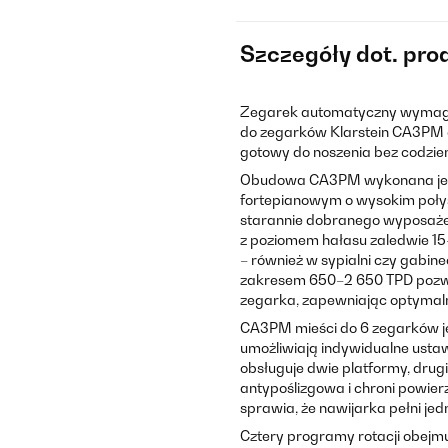
Szczegóły dot. pro
Zegarek automatyczny wymaga 
do zegarków Klarstein CA3PM 
gotowy do noszenia bez codzien
Obudowa CA3PM wykonana jest
fortepianowym o wysokim połysk
starannie dobranego wyposażeni
z poziomem hałasu zaledwie 1
– również w sypialni czy gabi
zakresem 650–2 650 TPD pozw
zegarka, zapewniając optymal
CA3PM mieści do 6 zegarków j
umożliwiają indywidualne usta
obsługuje dwie platformy, drug
antypoślizgowa i chroni powie
sprawia, że nawijarka pełni jed
Cztery programy rotacji obejm