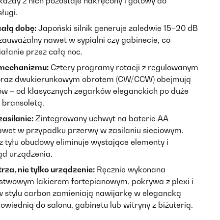
 każdy z nich pozostaje nakręcony i gotowy do
ługi.
całą dobę:
Japoński silnik generuje zaledwie 15–20 dB
zauważalny nawet w sypialni czy gabinecie, co
ałanie przez całą noc.
mechanizmu:
Cztery programy rotacji z regulowanym
oraz dwukierunkowym obrotem (CW/CCW) obejmują
ów – od klasycznych zegarków eleganckich po duże
 bransoletą.
asilanie:
Zintegrowany uchwyt na baterie AA
awet w przypadku przerwy w zasilaniu sieciowym.
z tyłu obudowy eliminuje wystające elementy i
ąd urządzenia.
za, nie tylko urządzenie:
Ręcznie wykonana
twowym lakierem fortepianowym, pokrywa z plexi i
w stylu carbon zamieniają nawijarkę w elegancką
wiednią do salonu, gabinetu lub witryny z biżuterią.