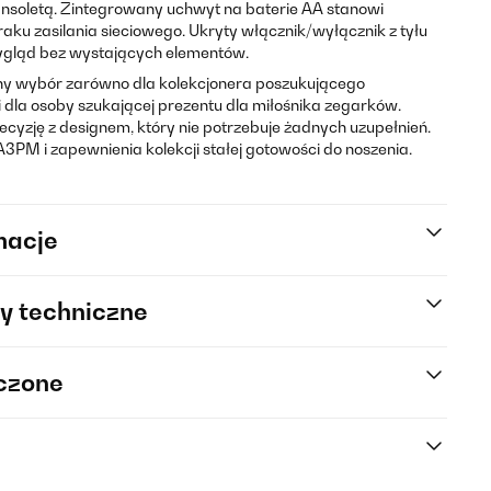
ansoletą. Zintegrowany uchwyt na baterie AA stanowi
ku zasilania sieciowego. Ukryty włącznik/wyłącznik z tyłu
ygląd bez wystających elementów.
ny wybór zarówno dla kolekcjonera poszukującego
i dla osoby szukającej prezentu dla miłośnika zegarków.
ecyzję z designem, który nie potrzebuje żadnych uzupełnień.
M i zapewnienia kolekcji stałej gotowości do noszenia.
macje
y techniczne
rczone