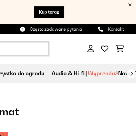
Kup teraz
Często zadawane pytania
Kontakt
ystko do ogrodu
Audio & Hi-fi
Wyprzedaź
Nowoś
mat