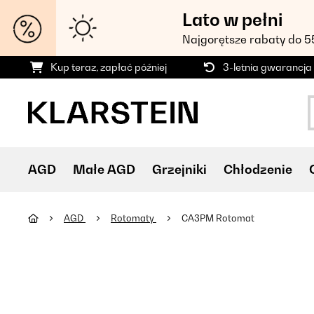
Lato w pełni
Najgorętsze rabaty do 
Kup teraz, zapłać później
3-letnia gwarancja
AGD
Małe AGD
Grzejniki
Chłodzenie
AGD
Rotomaty
CA3PM Rotomat