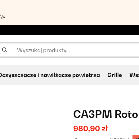
55%
Oczyszczacze i nawilżacze powietrza
Grille
Wsz
CA3PM Roto
980,90 zł