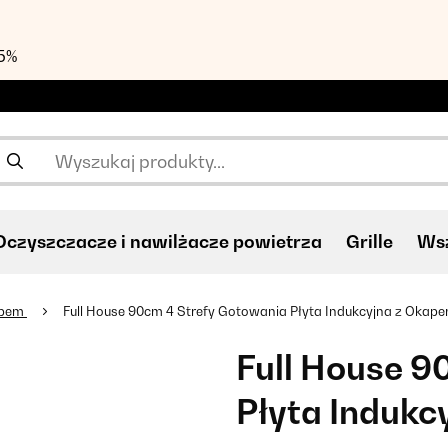
55%
Oczyszczacze i nawilżacze powietrza
Grille
Wsz
apem
Full House 90cm 4 Strefy Gotowania Płyta Indukcyjna z Okap
Full House 9
Płyta Indukc