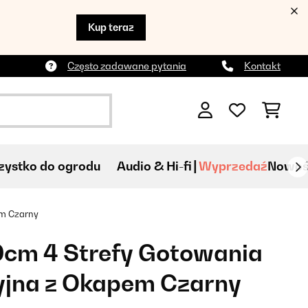
Kup teraz
Często zadawane pytania
Kontakt
ystko do ogrodu
Audio & Hi-fi
Wyprzedaź
Nowoś
em Czarny
0cm 4 Strefy Gotowania
yjna z Okapem Czarny