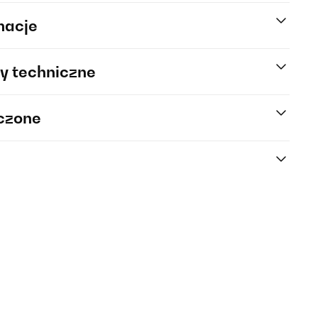
macje
y techniczne
rczone