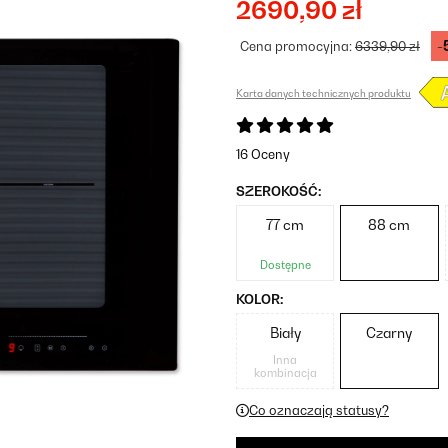
2690,90 zł
-
Cena promocyjna:
6339,90 zł
Karta danych technicznych produktu
16 Oceny
SZEROKOŚĆ:
77 cm
88 cm
Dostępne
KOLOR:
Biały
Czarny
Inna
kombinacja
Co oznaczają statusy?