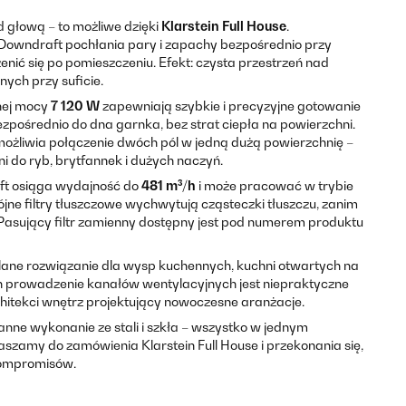
 głową – to możliwe dzięki
Klarstein Full House
.
Downdraft pochłania pary i zapachy bezpośrednio przy
enić się po pomieszczeniu. Efekt: czysta przestrzeń nad
ych przy suficie.
znej mocy
7 120 W
zapewniają szybkie i precyzyjne gotowanie
zpośrednio do dna garnka, bez strat ciepła na powierzchni.
możliwia połączenie dwóch pól w jedną dużą powierzchnię –
i do ryb, brytfannek i dużych naczyń.
t osiąga wydajność do
481 m³/h
i może pracować w trybie
jne filtry tłuszczowe wychwytują cząsteczki tłuszczu, zanim
Pasujący filtr zamienny dostępny jest pod numerem produktu
ślane rozwiązanie dla wysp kuchennych, kuchni otwartych na
h prowadzenie kanałów wentylacyjnych jest niepraktyczne
rchitekci wnętrz projektujący nowoczesne aranżacje.
anne wykonanie ze stali i szkła – wszystko w jednym
zamy do zamówienia Klarstein Full House i przekonania się,
 kompromisów.