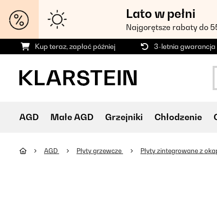
Lato w pełni
Najgorętsze rabaty do 
Kup teraz, zapłać później
3-letnia gwarancja
AGD
Małe AGD
Grzejniki
Chłodzenie
AGD
Płyty grzewcze
Płyty zintegrowane z ok