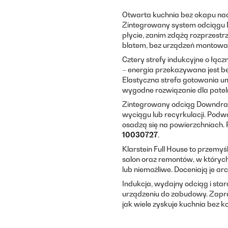
Otwarta kuchnia bez okapu nad
Zintegrowany system odciągu 
płycie, zanim zdążą rozprzestrz
blatem, bez urządzeń montowan
Cztery strefy indukcyjne o łąc
– energia przekazywana jest be
Elastyczna strefa gotowania u
wygodne rozwiązanie dla pateln
Zintegrowany odciąg Downdraf
wyciągu lub recyrkulacji. Podwó
osadzą się na powierzchniach. 
10030727
.
Klarstein Full House to przemy
salon oraz remontów, w któryc
lub niemożliwe. Doceniają je a
Indukcja, wydajny odciąg i star
urządzeniu do zabudowy. Zapras
jak wiele zyskuje kuchnia bez