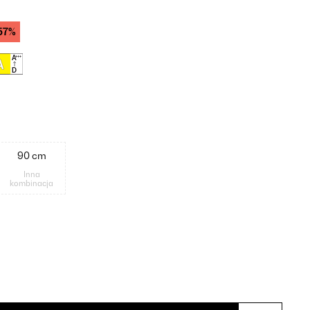
57%
90 cm
Inna
kombinacja