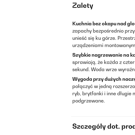
Zalety
Kuchnia bez okapu nad gł
zapachy bezpośrednio przy 
unieść się ku górze. Przest
urządzeniami montowanymi 
Szybkie nagrzewanie na każ
sprawiają, że każda z czte
sekund. Woda wrze wyraźnie
Wygoda przy dużych naczy
połączyć w jedną rozszerzo
ryb, brytfanki i inne długi
podgrzewane.
Szczegóły dot. pro