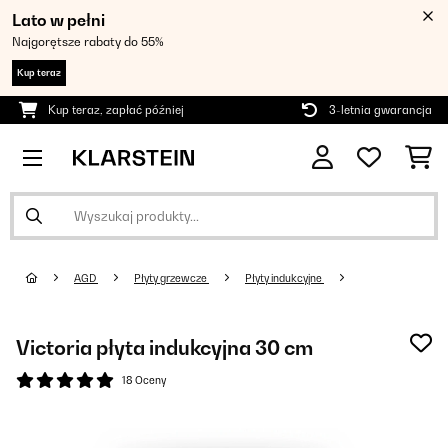
Lato w pełni
Najgorętsze rabaty do 55%
Kup teraz
Kup teraz, zapłać później
3-letnia gwarancja
AGD
Płyty grzewcze
Płyty indukcyjne
Victoria płyta indukcyjna 30 cm
18 Oceny