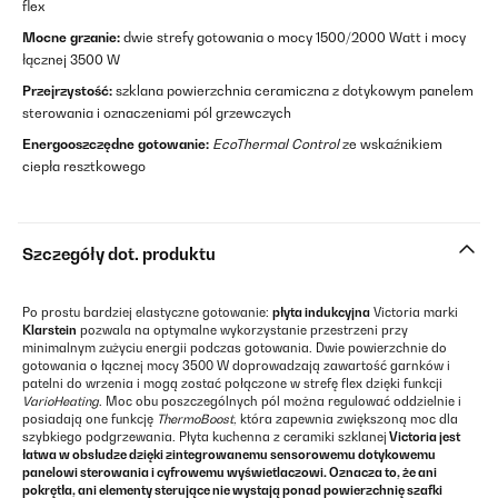
flex
Mocne grzanie:
dwie strefy gotowania o mocy 1500/2000 Watt i mocy
łącznej 3500 W
Przejrzystość:
szklana powierzchnia ceramiczna z dotykowym panelem
sterowania i oznaczeniami pól grzewczych
Energooszczędne gotowanie:
EcoThermal Control
ze wskaźnikiem
ciepła resztkowego
Szczegóły dot. produktu
Po prostu bardziej elastyczne gotowanie:
płyta indukcyjna
Victoria marki
Klarstein
pozwala na optymalne wykorzystanie przestrzeni przy
minimalnym zużyciu energii podczas gotowania. Dwie powierzchnie do
gotowania o łącznej mocy 3500 W doprowadzają zawartość garnków i
patelni do wrzenia i mogą zostać połączone w strefę flex dzięki funkcji
VarioHeating
. Moc obu poszczególnych pól można regulować oddzielnie i
posiadają one funkcję
ThermoBoost
, która zapewnia zwiększoną moc dla
szybkiego podgrzewania. Płyta kuchenna z ceramiki szklanej
Victoria jest
łatwa w obsłudze dzięki zintegrowanemu sensorowemu dotykowemu
panelowi sterowania i cyfrowemu wyświetlaczowi. Oznacza to, że ani
pokrętła, ani elementy sterujące nie wystają ponad powierzchnię szafki