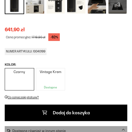
+3
641,90 zł
-62%
Cena promocyjna:
1719,90 zł
NUMER ARTYKUŁU: 10040199
KOLOR:
Czarny
Vintage Krem
Dostępne
Co oznaczają statusy?
Dodaj do koszyka
Dostępne również w innym stanie