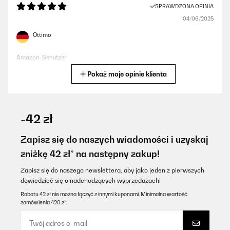
SPRAWDZONA OPINIA
04/06/2025
Ottimo
Amazon-Benutzer
Pokaż moje opinie klienta
Tłumacz
SPRAWDZONA OPINIA
25/01/2025
-42 zł
molto pratica e veloce da pulire e cucinare, la cottura molto più
veloce rispetto al tradizionale gas. Al momento non saprei
Zapisz się do naszych wiadomości i uzyskaj
trovargli un difetto. Buon acquisto
zniżkę 42 zł* na następny zakup!
Utente Amazon
Zapisz się do naszego newslettera, aby jako jeden z pierwszych
Tłumacz
dowiedzieć się o nadchodzących wyprzedażach!
Rabatu 42 zł nie można łączyć z innymi kuponami. Minimalna wartość
zamówienia 420 zł.
SPRAWDZONA OPINIA
19/12/2024