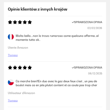
Opinie klientów z innych krajów
SPRAWDZONA OPINIA
02/02/2026
Molto bello...non lo trovo rumoroso come qualcuno afferma..al
momento tutto ok..
Utente Amazon
Tłumacz
SPRAWDZONA OPINIA
06/12/2025
Ca marche bien!!En duo avec le gaz deux feux c'est , un peu de
boulot mais ca en jete.plutot content et ca coute pas trop cher
Utilisateur d'Amazon
Tłumacz