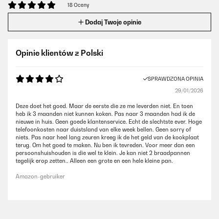
18 Oceny
Dodaj Twoje opinie
Opinie klientów z Polski
SPRAWDZONA OPINIA
29/01/2026
Deze doet het goed. Maar de eerste die ze me leverden niet. En toen
heb ik 3 maanden niet kunnen koken. Pas naar 3 maanden had ik de
nieuwe in huis. Geen goede klantenservice. Echt de slechtste ever. Hoge
telefoonkosten naar duistsland van elke week bellen. Geen sorry of
niets. Pas naar heel lang zeuren kreeg ik de het geld van de kookplaat
terug. Om het goed te maken. Nu ben ik tevreden. Voor meer dan een
persoonshuishouden is die wel te klein. Je kan niet 2 braadpannen
tegelijk erop zetten.. Alleen een grote en een hele kleine pan.
Amazon-gebruiker