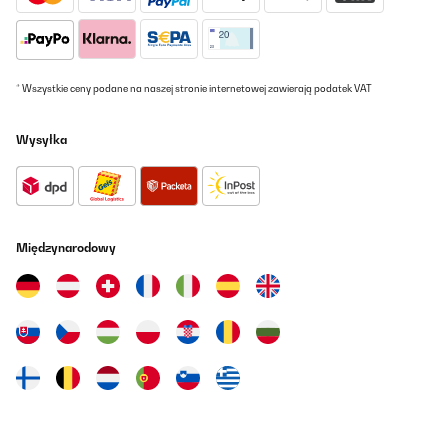
Tłumacz
SPRAWDZONA OPINIA
20/02/2024
* Wszystkie ceny podane na naszej stronie internetowej zawierają podatek VAT
Lieferung und Verpackung waren perfekt. Das Kochfeld macht
nicht nur optisch einen sehr hochwerigen Eindruck. Auch die
Wysyłka
Anwendung, Leistung und Bedienung haben uns überzeugt.
Amazon-Benutzer
Tłumacz
Międzynarodowy
SPRAWDZONA OPINIA
06/12/2023
Calidad precio bien
Usuario/a de amazon
Tłumacz
SPRAWDZONA OPINIA