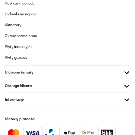
Kostkarki do lodu
Tłumacz
Lodówki na napoje
SPRAWDZONA OPINIA
Klimatory
03/10/2024
Okapy przyścienne
Много красиж и функционален, на много добре цена :)
Płyty indukcyjne
Теодора
Płyty gazowe
Tłumacz
Ulubione tematy
SPRAWDZONA OPINIA
12/09/2024
Obsługa klienta
Optisch sieht die top aus auch Preis Leistung passt, Touch
Informacje
Steuerung funktioniert auch ohne Probleme, leider hat der Herd
eingebaute Lüfter welche bei höchster Stufe so laut sind wie die
Dunstabzugshaube und dann auch noch nachlaufen wenn man
den Herd ausmacht, sehr ärgerlich aber wenn man sich dran
Metody płatności
gewöhnt hat nicht mehr so schlimm, könnte aber stören
Amazon-Benutzer