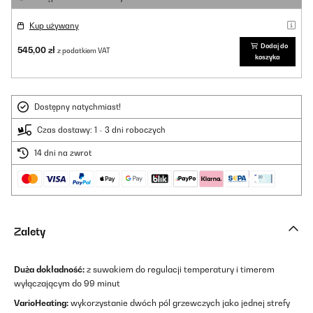
Kup używany
Dodaj do
545,00 zł
z podatkiem VAT
koszyka
Dostępny natychmiast!
Czas dostawy: 1 - 3 dni roboczych
14 dni na zwrot
Zalety
Duża dokładność:
z suwakiem do regulacji temperatury i timerem
wyłączającym do 99 minut
VarioHeating:
wykorzystanie dwóch pól grzewczych jako jednej strefy