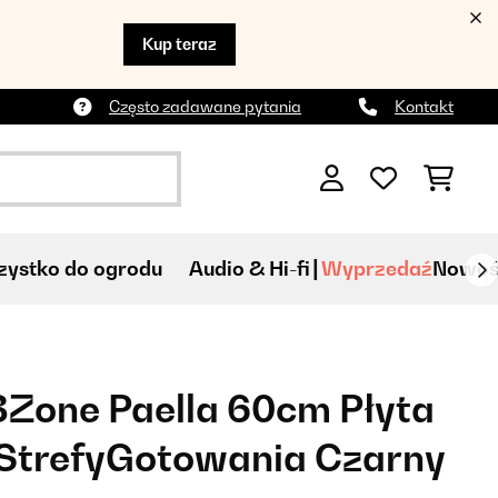
Kup teraz
Często zadawane pytania
Kontakt
ystko do ogrodu
Audio & Hi-fi
Wyprzedaź
Nowoś
3Zone Paella 60cm Płyta
3StrefyGotowania Czarny