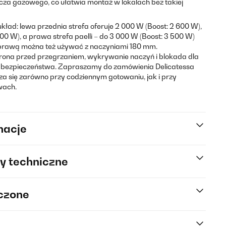
za gazowego, co ułatwia montaż w lokalach bez takiej
układ: lewa przednia strefa oferuje 2 000 W (Boost: 2 600 W),
000 W), a prawa strefa paelli – do 3 000 W (Boost: 3 500 W)
 prawą można też używać z naczyniami 180 mm.
ona przed przegrzaniem, wykrywanie naczyń i blokada dla
t bezpieczeństwa. Zapraszamy do zamówienia Delicatessa
dza się zarówno przy codziennym gotowaniu, jak i przy
wach.
macje
y techniczne
rczone