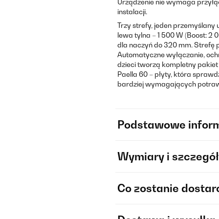
Urządzenie nie wymaga przyłąc
instalacji.
Trzy strefy, jeden przemyślany 
lewa tylna – 1 500 W (Boost: 2 
dla naczyń do 320 mm. Strefę
Automatyczne wyłączanie, ochr
dzieci tworzą kompletny pakie
Paella 60 – płyty, która spraw
bardziej wymagających potra
Podstawowe infor
Wymiary i szczegół
Co zostanie dosta