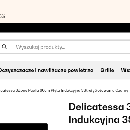
55%
Oczyszczacze i nawilżacze powietrza
Grille
Wsz
icatessa 3Zone Paella 60cm Płyta Indukcyjna 3StrefyGotowania Czarny
Delicatessa 
Indukcyjna 