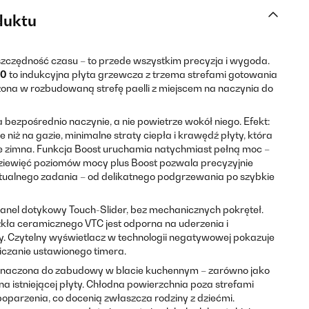
duktu
 oszczędność czasu – to przede wszystkim precyzja i wygoda.
60
to indukcyjna płyta grzewcza z trzema strefami gotowania
ona w rozbudowaną strefę paelli z miejscem na naczynia do
 bezpośrednio naczynie, a nie powietrze wokół niego. Efekt:
niż na gazie, minimalne straty ciepła i krawędź płyty, która
e zimna. Funkcja Boost uruchamia natychmiast pełną moc –
 Dziewięć poziomów mocy plus Boost pozwala precyzyjnie
ualnego zadania – od delikatnego podgrzewania po szybkie
anel dotykowy Touch-Slider, bez mechanicznych pokręteł.
kła ceramicznego VTC jest odporna na uderzenia i
 Czytelny wyświetlacz w technologii negatywowej pokazuje
iczanie ustawionego timera.
zeznaczona do zabudowy w blacie kuchennym – zarówno jako
a istniejącej płyty. Chłodna powierzchnia poza strefami
oparzenia, co docenią zwłaszcza rodziny z dziećmi.