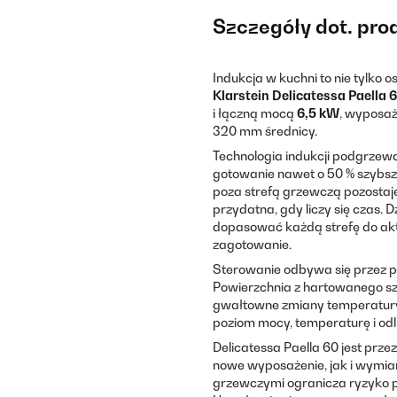
Szczegóły dot. pro
Indukcja w kuchni to nie tylko
Klarstein Delicatessa Paella 
i łączną mocą
6,5 kW
, wyposaż
320 mm średnicy.
Technologia indukcji podgrzewa
gotowanie nawet o 50 % szybsze 
poza strefą grzewczą pozostaj
przydatna, gdy liczy się czas.
dopasować każdą strefę do akt
zagotowanie.
Sterowanie odbywa się przez p
Powierzchnia z hartowanego sz
gwałtowne zmiany temperatury.
poziom mocy, temperaturę i odl
Delicatessa Paella 60 jest pr
nowe wyposażenie, jak i wymian
grzewczymi ogranicza ryzyko p