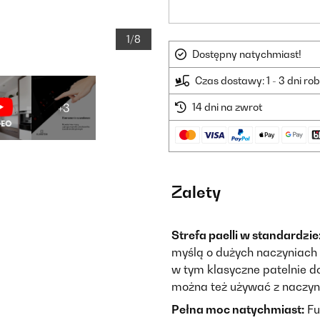
1/8
Dostępny natychmiast!
Czas dostawy: 1 - 3 dni ro
+3
14 dni na zwrot
Zalety
Strefa paelli w standardzie
myślą o dużych naczyniach 
w tym klasyczne patelnie do
można też używać z naczy
Pełna moc natychmiast:
Fu