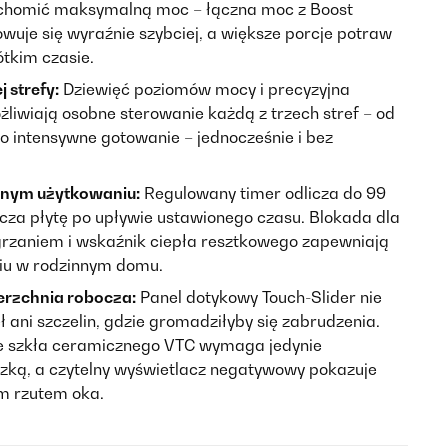
uchomić maksymalną moc – łączna moc z Boost
wuje się wyraźnie szybciej, a większe porcje potraw
tkim czasie.
 strefy:
Dziewięć poziomów mocy i precyzyjna
liwiają osobne sterowanie każdą z trzech stref – od
 intensywne gotowanie – jednocześnie i bez
nnym użytkowaniu:
Regulowany timer odlicza do 99
cza płytę po upływie ustawionego czasu. Blokada dla
grzaniem i wskaźnik ciepła resztkowego zapewniają
iu w rodzinnym domu.
erzchnia robocza:
Panel dotykowy Touch-Slider nie
ani szczelin, gdzie gromadziłyby się zabrudzenia.
e szkła ceramicznego VTC wymaga jedynie
czką, a czytelny wyświetlacz negatywowy pokazuje
m rzutem oka.