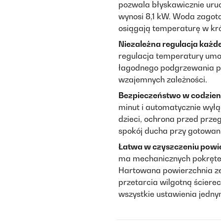
pozwala błyskawicznie ur
wynosi 8,1 kW. Woda zagoto
osiągają temperaturę w kró
Niezależna regulacja każdej
regulacja temperatury umoż
łagodnego podgrzewania po
wzajemnych zależności.
Bezpieczeństwo w codzie
minut i automatycznie wyłą
dzieci, ochrona przed prze
spokój ducha przy gotowan
Łatwa w czyszczeniu powi
ma mechanicznych pokręteł 
Hartowana powierzchnia z
przetarcia wilgotną ściere
wszystkie ustawienia jedny