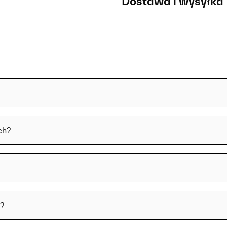
Dostawa i wysyłka
ch?
i?