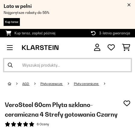
Lato w pełni
Najgorętsze rabaty do 55%
Kup teraz
Kup teraz, zapłać później
3-letnia gwarancja
AGD
Płyty grzewcze
Płyty ceramiczne
VeroSteel 60cm Płyta szklano-
ceramiczna 4 Strefy gotowania Czarny
6 Oceny