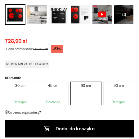
+4
728,90 zł
-57%
Cena promocyjna:
1719,90 zł
NUMER ARTYKUŁU: 10047402
ROZMIAR:
30 cm
45 cm
60 cm
90 cm
Dostępne
Dostępne
Dostępne
Co oznaczają statusy?
Dodaj do koszyka