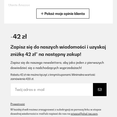
Utente Amazon
Pokaż moje opinie klienta
Tłumacz
SPRAWDZONA OPINIA
03/01/2026
-42 zł
Ich habe das Keramikkochfeld vor kurzem gekauft und bin
begeistert. Es heizt sehr schnell auf und die Qualität überzeugt
Zapisz się do naszych wiadomości i uzyskaj
mich auf ganzer Linie. Ein hervorragendes Preis-Leistungs-
zniżkę 42 zł* na następny zakup!
Verhältnis!
Yaser
Zapisz się do naszego newslettera, aby jako jeden z pierwszych
dowiedzieć się o nadchodzących wyprzedażach!
Tłumacz
Rabatu 42 zł nie można łączyć z innymi kuponami. Minimalna wartość
zamówienia 420 zł.
SPRAWDZONA OPINIA
18/10/2025
Oui parfait
Prywatność
Utilisateur d'Amazon
W każdej chwili możesz zrezygnować z subskrypcji za pomocą linku w stopce
dowolnej wiadomości e-mail lub napisać do nas na
privacy@chal-tec.com
.