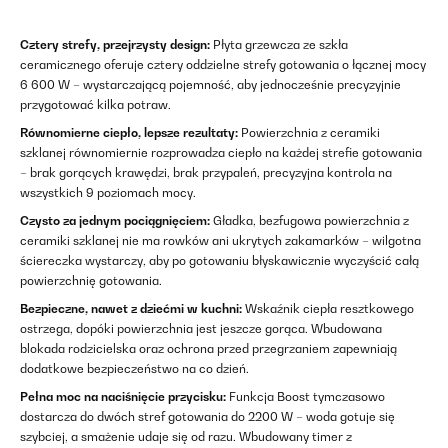
Cztery strefy, przejrzysty design:
Płyta grzewcza ze szkła
ceramicznego oferuje cztery oddzielne strefy gotowania o łącznej mocy
6 600 W – wystarczającą pojemność, aby jednocześnie precyzyjnie
przygotować kilka potraw.
Równomierne ciepło, lepsze rezultaty:
Powierzchnia z ceramiki
szklanej równomiernie rozprowadza ciepło na każdej strefie gotowania
– brak gorących krawędzi, brak przypaleń, precyzyjna kontrola na
wszystkich 9 poziomach mocy.
Czysto za jednym pociągnięciem:
Gładka, bezfugowa powierzchnia z
ceramiki szklanej nie ma rowków ani ukrytych zakamarków – wilgotna
ściereczka wystarczy, aby po gotowaniu błyskawicznie wyczyścić całą
powierzchnię gotowania.
Bezpieczne, nawet z dziećmi w kuchni:
Wskaźnik ciepła resztkowego
ostrzega, dopóki powierzchnia jest jeszcze gorąca. Wbudowana
blokada rodzicielska oraz ochrona przed przegrzaniem zapewniają
dodatkowe bezpieczeństwo na co dzień.
Pełna moc na naciśnięcie przycisku:
Funkcja Boost tymczasowo
dostarcza do dwóch stref gotowania do 2200 W – woda gotuje się
szybciej, a smażenie udaje się od razu. Wbudowany timer z