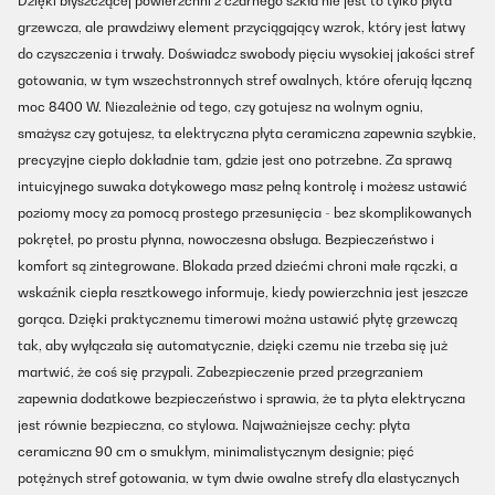
Dzięki błyszczącej powierzchni z czarnego szkła nie jest to tylko płyta
grzewcza, ale prawdziwy element przyciągający wzrok, który jest łatwy
do czyszczenia i trwały. Doświadcz swobody pięciu wysokiej jakości stref
gotowania, w tym wszechstronnych stref owalnych, które oferują łączną
moc 8400 W. Niezależnie od tego, czy gotujesz na wolnym ogniu,
smażysz czy gotujesz, ta elektryczna płyta ceramiczna zapewnia szybkie,
precyzyjne ciepło dokładnie tam, gdzie jest ono potrzebne. Za sprawą
intuicyjnego suwaka dotykowego masz pełną kontrolę i możesz ustawić
poziomy mocy za pomocą prostego przesunięcia - bez skomplikowanych
pokręteł, po prostu płynna, nowoczesna obsługa. Bezpieczeństwo i
komfort są zintegrowane. Blokada przed dziećmi chroni małe rączki, a
wskaźnik ciepła resztkowego informuje, kiedy powierzchnia jest jeszcze
gorąca. Dzięki praktycznemu timerowi można ustawić płytę grzewczą
tak, aby wyłączała się automatycznie, dzięki czemu nie trzeba się już
martwić, że coś się przypali. Zabezpieczenie przed przegrzaniem
zapewnia dodatkowe bezpieczeństwo i sprawia, że ta płyta elektryczna
jest równie bezpieczna, co stylowa. Najważniejsze cechy: płyta
ceramiczna 90 cm o smukłym, minimalistycznym designie; pięć
potężnych stref gotowania, w tym dwie owalne strefy dla elastycznych