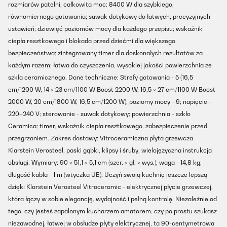
rozmiarów patelni; całkowita moc: 8400 W dla szybkiego,
równomiernego gotowania; suwak dotykowy do łatwych, precyzyjnych
ustawień; dziewięć poziomów mocy dla każdego przepisu; wskaźnik
ciepła resztkowego i blokada przed dziećmi dla większego
bezpieczeństwa; zintegrowany timer dla doskonałych rezultatów za
każdym razem; łatwa do czyszczenia, wysokiej jakości powierzchnia ze
szkła ceramicznego. Dane techniczne: Strefy gotowania - 5 (16,5
cm/1200 W, 14 × 23 cm/1100 W Boost 2200 W, 16,5 × 27 cm/1100 W Boost
2000 W, 20 cm/1800 W, 16,5 cm/1200 W); poziomy mocy - 9; napięcie -
220~240 V; sterowanie - suwak dotykowy; powierzchnia - szkło
Ceramica; timer, wskaźnik ciepła resztkowego, zabezpieczenie przed
przegrzaniem. Zakres dostawy: Vitroceramiczna płyta grzewcza
Klarstein Verosteel, paski gąbki, klipsy i śruby, wielojęzyczna instrukcja
obsługi. Wymiary: 90 × 51,1 × 5,1 cm (szer. × gł. × wys.); waga - 14,8 kg;
długość kabla - 1 m (wtyczka UE). Uczyń swoją kuchnię jeszcze lepszą
dzięki Klarstein Verosteel Vitroceramic - elektrycznej płycie grzewczej,
która łączy w sobie elegancję, wydajność i pełną kontrolę. Niezależnie od
tego, czy jesteś zapalonym kucharzem amatorem, czy po prostu szukasz
niezawodnej, łatwej w obsłudze płyty elektrycznej, ta 90-centymetrowa