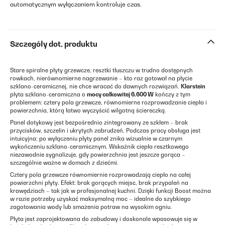
automatycznym wyłączaniem kontroluje czas.
Szczegóły dot. produktu
Stare spiralne płyty grzewcze, resztki tłuszczu w trudno dostępnych
rowkach, nierównomierne nagrzewanie – kto raz gotował na płycie
szklano-ceramicznej, nie chce wracać do dawnych rozwiązań.
Klarstein
płyta szklano-ceramiczna o
mocy całkowitej 6.600 W
kończy z tym
problemem: cztery pola grzewcze, równomierne rozprowadzanie ciepła i
powierzchnia, którą łatwo wyczyścić wilgotną ściereczką.
Panel dotykowy jest bezpośrednio zintegrowany ze szkłem – brak
przycisków, szczelin i ukrytych zabrudzeń. Podczas pracy obsługa jest
intuicyjna; po wyłączeniu płyty panel znika wizualnie w czarnym
wykończeniu szklano-ceramicznym. Wskaźnik ciepła resztkowego
niezawodnie sygnalizuje, gdy powierzchnia jest jeszcze gorąca –
szczególnie ważne w domach z dziećmi.
Cztery pola grzewcze równomiernie rozprowadzają ciepło na całej
powierzchni płyty. Efekt: brak gorących miejsc, brak przypaleń na
krawędziach – tak jak w profesjonalnej kuchni. Dzięki funkcji Boost można
w razie potrzeby uzyskać maksymalną moc – idealne do szybkiego
zagotowania wody lub smażenia potraw na wysokim ogniu.
Płyta jest zaprojektowana do zabudowy i doskonale wpasowuje się w