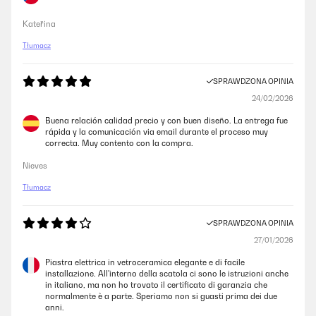
Kateřina
Tłumacz
SPRAWDZONA OPINIA
24/02/2026
Buena relación calidad precio y con buen diseño. La entrega fue
rápida y la comunicación via email durante el proceso muy
correcta. Muy contento con la compra.
Nieves
Tłumacz
SPRAWDZONA OPINIA
27/01/2026
Piastra elettrica in vetroceramica elegante e di facile
installazione. All'interno della scatola ci sono le istruzioni anche
in italiano, ma non ho trovato il certificato di garanzia che
normalmente è a parte. Speriamo non si guasti prima dei due
anni.