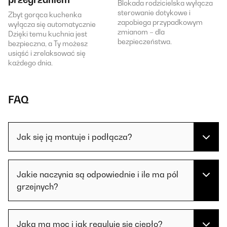
Blokada rodzicielska wyłącza
sterowanie dotykowe i
Zbyt gorąca kuchenka
zapobiega przypadkowym
wyłącza się automatycznie
zmianom – dla
Dzięki temu kuchnia jest
bezpieczeństwa.
bezpieczna, a Ty możesz
usiąść i zrelaksować się
każdego dnia.
FAQ
Jak się ją montuje i podłącza?
Jakie naczynia są odpowiednie i ile ma pól
grzejnych?
Jaką ma moc i jak reguluje się ciepło?