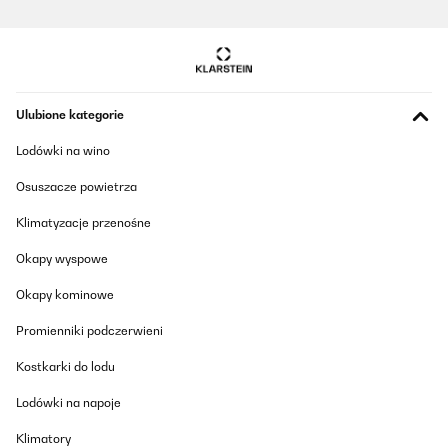
Tłumacz
SPRAWDZONA OPINIA
25/09/2025
Sehr gute Oualität
Ulubione kategorie
Lodówki na wino
Amazon-Benutzer
Tłumacz
Osuszacze powietrza
Klimatyzacje przenośne
Okapy wyspowe
Okapy kominowe
Promienniki podczerwieni
Kostkarki do lodu
Lodówki na napoje
Klimatory