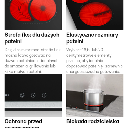
Strefa flex dla dużych
Elastyczne rozmiary
patelni
patelni
Dzięki rozszerzonej strefie flex
Wybierz 16,5- lub 20-
można łatwo gotować na
centymetrowe elementy
dużych patelniach - idealnych
grzejne, aby idealnie
do smażenia, grillowania lub
dopasować patelnię i zapewnić
kilku małych patelni.
energooszczędne gotowanie.
Ochrona przed
Blokada rodzicielska
przegrzaniem