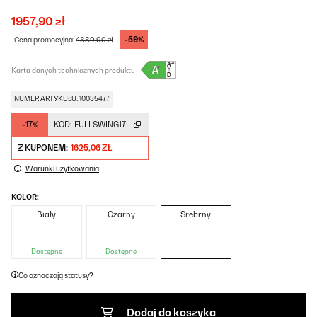
1957,90 zł
-59%
Cena promocyjna:
4889,90 zł
Karta danych technicznych produktu
NUMER ARTYKUŁU: 10035477
-17%
KOD:
FULLSWING17
Z KUPONEM:
1625,06 ZŁ
Warunki użytkowania
KOLOR:
Biały
Czarny
Srebrny
Dostępne
Dostępne
Co oznaczają statusy?
Dodaj do koszyka