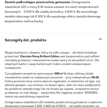
Światło podkreślające powierzchnię gotowania:
Zintegrowane
oświetlenie LED o mocy 8 W można ustawić w trzech temperaturach
barwowych – 3 000 K dla ciepłej atmosfery, 4 800 K dla neutralnego
światła roboczego lub 6 500 K dla wyraźnego efektu światła dziennego
bezpośrednio nad kuchenką.
Szczegóły dot. produktu
Wyspa kuchenna z okapem, który nie tylko zasysa – ale także kształtuje
przestrzeń.
Klarstein Remy Brilliant Edition
wisi bezpośrednio pod sufitem
nad płytą grzewczą i równomiernie usuwa opary ze wszystkich stron. Dla
otwartych kuchni i wysp kuchennych trudno znaleźć skuteczniejsze
rozwiązanie.
Z przepływem powietrza wynoszącym
586 m³/h
okap sufitowy działa
niezawodnie nawet na najwyższym poziomie – przy maksymalnym
68 dB
.
Cztery poziomy mocy można płynnie regulować, w zależności od tego, czy
właśnie gotujesz, czy smażysz na dużym ogniu. Jeśli nie masz podłączenia
do powietrza zewnętrznego lub nie chcesz go używać, urządzenie można
przełączyć na tryb obiegu – opcjonalny filtr węglowy (artykuł: 10030983)
zajmie się neutralizacją zapachów.
Zintegrowane oświetlenie LED oświetla powierzchnię gotowania z wyborem
temperatury barwowej 3.000, 4.800 lub 6.500 K – od ciepłej atmosfery po