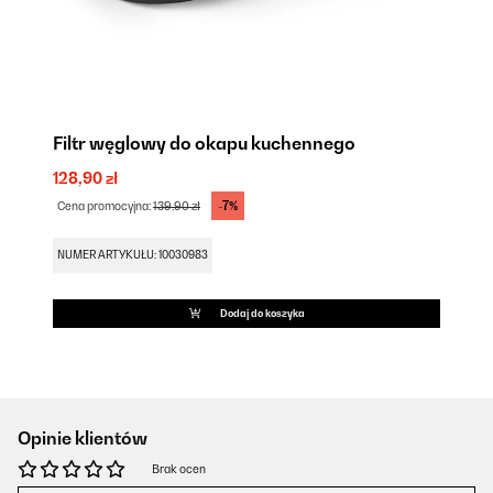
Filtr węglowy do okapu kuchennego
128,90 zł
-7%
Cena promocyjna:
139,90 zł
NUMER ARTYKUŁU: 10030983
Dodaj do koszyka
Opinie klientów
Brak ocen