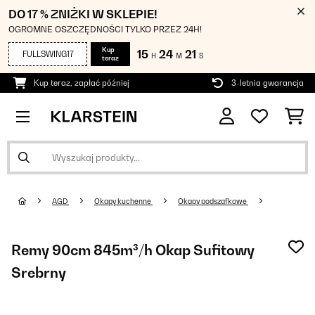
DO 17 % ZNIŻKI W SKLEPIE!
OGROMNE OSZCZĘDNOŚCI TYLKO PRZEZ 24H!
Kup
15
24
20
FULLSWING17
H
M
S
teraz
Kup teraz, zapłać później
3-letnia gwarancja
AGD
Okapy kuchenne
Okapy podszafkowe
Remy 90cm 845m³/h Okap Sufitowy
Srebrny