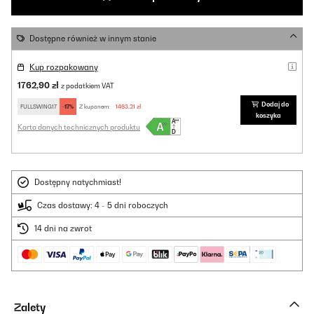
Dostępne również w innym stanie
Kup rozpakowany
1762,90 zł
z podatkiem VAT
Dodaj do
FULLSWING17
-17%
Z kuponem:
1463,21 zł
koszyka
Karta danych technicznych produktu
Dostępny natychmiast!
Czas dostawy: 4 - 5 dni roboczych
14 dni na zwrot
Zalety