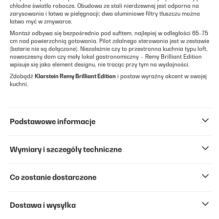
chłodne światło robocze. Obudowa ze stali nierdzewnej jest odporna na
zarysowania i łatwa w pielęgnacji; dwa aluminiowe filtry tłuszczu można
łatwo myć w zmywarce.
Montaż odbywa się bezpośrednio pod sufitem, najlepiej w odległości 65–75
cm nad powierzchnią gotowania. Pilot zdalnego sterowania jest w zestawie
(baterie nie są dołączone). Niezależnie czy to przestronna kuchnia typu loft,
nowoczesny dom czy mały lokal gastronomiczny – Remy Brilliant Edition
wpisuje się jako element designu, nie tracąc przy tym na wydajności.
Zdobądź
Klarstein Remy Brilliant Edition
i postaw wyraźny akcent w swojej
kuchni.
Podstawowe informacje
Wymiary i szczegóły techniczne
Co zostanie dostarczone
Dostawa i wysyłka