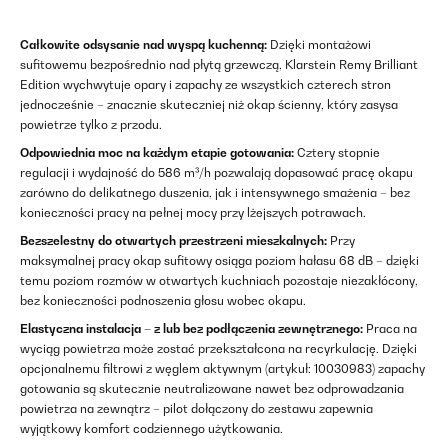
Całkowite odsysanie nad wyspą kuchenną:
Dzięki montażowi
sufitowemu bezpośrednio nad płytą grzewczą, Klarstein Remy Brilliant
Edition wychwytuje opary i zapachy ze wszystkich czterech stron
jednocześnie – znacznie skuteczniej niż okap ścienny, który zasysa
powietrze tylko z przodu.
Odpowiednia moc na każdym etapie gotowania:
Cztery stopnie
regulacji i wydajność do 586 m³/h pozwalają dopasować pracę okapu
zarówno do delikatnego duszenia, jak i intensywnego smażenia – bez
konieczności pracy na pełnej mocy przy lżejszych potrawach.
Bezszelestny do otwartych przestrzeni mieszkalnych:
Przy
maksymalnej pracy okap sufitowy osiąga poziom hałasu 68 dB – dzięki
temu poziom rozmów w otwartych kuchniach pozostaje niezakłócony,
bez konieczności podnoszenia głosu wobec okapu.
Elastyczna instalacja – z lub bez podłączenia zewnętrznego:
Praca na
wyciąg powietrza może zostać przekształcona na recyrkulację. Dzięki
opcjonalnemu filtrowi z węglem aktywnym (artykuł: 10030983) zapachy
gotowania są skutecznie neutralizowane nawet bez odprowadzania
powietrza na zewnątrz – pilot dołączony do zestawu zapewnia
wyjątkowy komfort codziennego użytkowania.