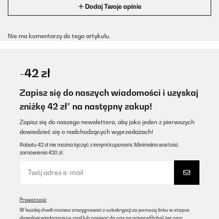
Dodaj Twoje opinie
Nie ma komentarzy do tego artykułu.
-42 zł
Zapisz się do naszych wiadomości i uzyskaj
zniżkę 42 zł* na następny zakup!
Zapisz się do naszego newslettera, aby jako jeden z pierwszych
dowiedzieć się o nadchodzących wyprzedażach!
Rabatu 42 zł nie można łączyć z innymi kuponami. Minimalna wartość
zamówienia 420 zł.
Prywatność
W każdej chwili możesz zrezygnować z subskrypcji za pomocą linku w stopce
dowolnej wiadomości e-mail lub napisać do nas na
privacy@chal-tec.com
.