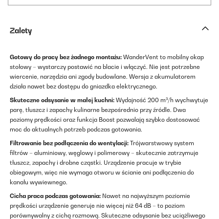
Zalety
Gotowy do pracy bez żadnego montażu:
WanderVent to mobilny okap
stołowy – wystarczy postawić na blacie i włączyć. Nie jest potrzebne
wiercenie, narzędzia ani zgody budowlane. Wersja z akumulatorem
działa nawet bez dostępu do gniazdka elektrycznego.
Skuteczne odsysanie w małej kuchni:
Wydajność 200 m³/h wychwytuje
parę, tłuszcz i zapachy kulinarne bezpośrednio przy źródle. Dwa
poziomy prędkości oraz funkcja Boost pozwalają szybko dostosować
moc do aktualnych potrzeb podczas gotowania.
Filtrowanie bez podłączenia do wentylacji:
Trójwarstwowy system
filtrów – aluminiowy, węglowy i polimerowy – skutecznie zatrzymuje
tłuszcz, zapachy i drobne cząstki. Urządzenie pracuje w trybie
obiegowym, więc nie wymaga otworu w ścianie ani podłączenia do
kanału wywiewnego.
Cicha praca podczas gotowania:
Nawet na najwyższym poziomie
prędkości urządzenie generuje nie więcej niż 64 dB – to poziom
porównywalny z cichą rozmową. Skuteczne odsysanie bez uciążliwego