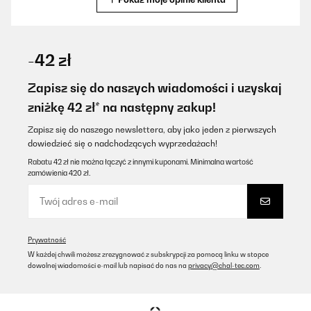
SPRAWDZONA OPINIA
02/09/2025
-42 zł
Perfekt
Zapisz się do naszych wiadomości i uzyskaj
Amazon-Benutzer
zniżkę 42 zł* na następny zakup!
Tłumacz
Zapisz się do naszego newslettera, aby jako jeden z pierwszych
dowiedzieć się o nadchodzących wyprzedażach!
SPRAWDZONA OPINIA
Rabatu 42 zł nie można łączyć z innymi kuponami. Minimalna wartość
zamówienia 420 zł.
31/08/2025
Adapté et fixé pour une mini cuisine
Utilisateur d'Amazon
Prywatność
Tłumacz
W każdej chwili możesz zrezygnować z subskrypcji za pomocą linku w stopce
dowolnej wiadomości e-mail lub napisać do nas na
privacy@chal-tec.com
.
SPRAWDZONA OPINIA
02/08/2025