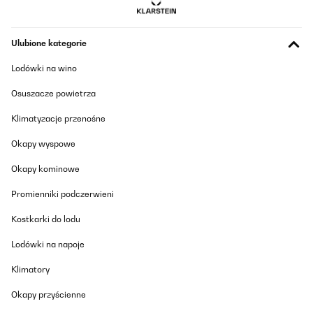
Sehr gut Leider für mich zu teuer.
Ulubione kategorie
Amazon-Benutzer
Tłumacz
Lodówki na wino
Osuszacze powietrza
SPRAWDZONA OPINIA
01/08/2025
Klimatyzacje przenośne
Sind zufrieden, ist halt keine große.
Okapy wyspowe
Okapy kominowe
Amazon-Benutzer
Tłumacz
Promienniki podczerwieni
Kostkarki do lodu
Lodówki na napoje
Klimatory
Okapy przyścienne