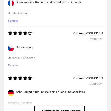
Sono soddisfatto...non vedo condensa sui mobili
Utente Amazon
Tłumacz
SPRAWDZONA OPINIA
27/11/2025
Ca fait le job
Utilisateur d'Amazon
Tłumacz
SPRAWDZONA OPINIA
05/10/2025
Sehr kompakt für unsere kleine Küche und sehr leise
Amazon-Benutzer
Pokaż moje opinie klienta
Tłumacz