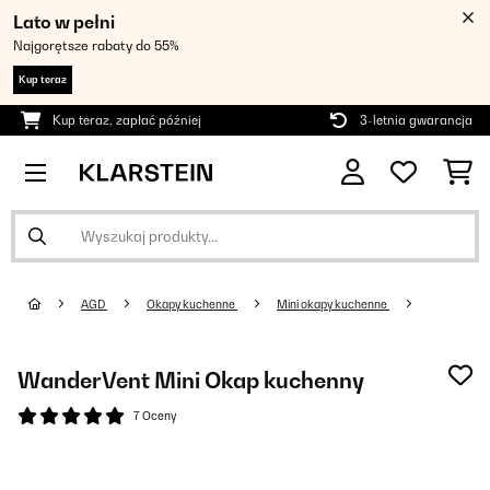
Lato w pełni
Najgorętsze rabaty do 55%
Kup teraz
Kup teraz, zapłać później
3-letnia gwarancja
AGD
Okapy kuchenne
Mini okapy kuchenne
WanderVent Mini Okap kuchenny
7 Oceny