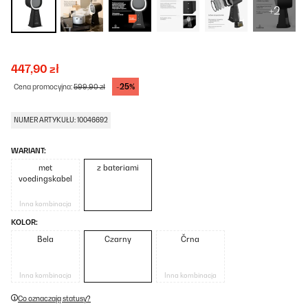
+2
447,90 zł
-25%
Cena promocyjna:
599,90 zł
NUMER ARTYKUŁU: 10046692
WARIANT:
met
z bateriami
voedingskabel
Inna kombinacja
KOLOR:
Bela
Czarny
Črna
Inna kombinacja
Inna kombinacja
Co oznaczają statusy?