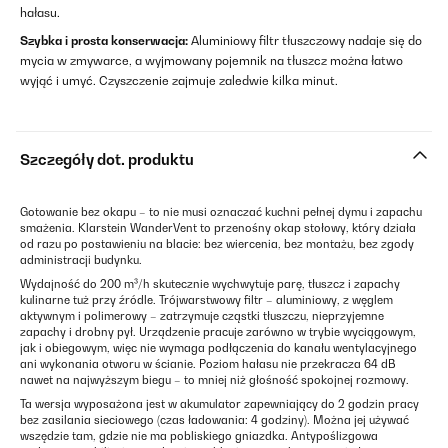
hałasu.
Szybka i prosta konserwacja:
Aluminiowy filtr tłuszczowy nadaje się do
mycia w zmywarce, a wyjmowany pojemnik na tłuszcz można łatwo
wyjąć i umyć. Czyszczenie zajmuje zaledwie kilka minut.
Szczegóły dot. produktu
Gotowanie bez okapu – to nie musi oznaczać kuchni pełnej dymu i zapachu
smażenia. Klarstein WanderVent to przenośny okap stołowy, który działa
od razu po postawieniu na blacie: bez wiercenia, bez montażu, bez zgody
administracji budynku.
Wydajność do 200 m³/h skutecznie wychwytuje parę, tłuszcz i zapachy
kulinarne tuż przy źródle. Trójwarstwowy filtr – aluminiowy, z węglem
aktywnym i polimerowy – zatrzymuje cząstki tłuszczu, nieprzyjemne
zapachy i drobny pył. Urządzenie pracuje zarówno w trybie wyciągowym,
jak i obiegowym, więc nie wymaga podłączenia do kanału wentylacyjnego
ani wykonania otworu w ścianie. Poziom hałasu nie przekracza 64 dB
nawet na najwyższym biegu – to mniej niż głośność spokojnej rozmowy.
Ta wersja wyposażona jest w akumulator zapewniający do 2 godzin pracy
bez zasilania sieciowego (czas ładowania: 4 godziny). Można jej używać
wszędzie tam, gdzie nie ma pobliskiego gniazdka. Antypoślizgowa