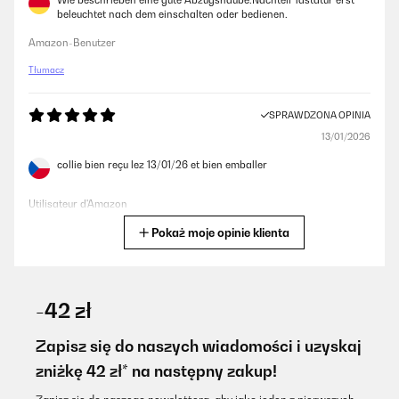
Wie beschrieben eine gute Abzugshaube.Nachteil Tastatur erst
beleuchtet nach dem einschalten oder bedienen.
Amazon-Benutzer
Tłumacz
SPRAWDZONA OPINIA
13/01/2026
collie bien reçu lez 13/01/26 et bien emballer
Utilisateur d'Amazon
Pokaż moje opinie klienta
Tłumacz
SPRAWDZONA OPINIA
12/01/2026
-42 zł
Molto bella come estetica e soprattutto funzionante.Sono molto
soddisfatta di questo acquisto.
Zapisz się do naszych wiadomości i uzyskaj
zniżkę 42 zł* na następny zakup!
Utente Amazon
Tłumacz