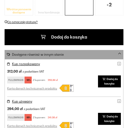
+2
Wkrótce ponownie
dostępne
Inna kombinacja
Co oznaczają statusy?
Dodaj do koszyka
Dostępne również w innym stanie
Kup rozpakowany
312,00 zł
z podatkiem VAT
Dodaj do
FULLSWING18
-18%
Z kuponem:
255,84 zł
koszyka
Karta danych technicznych produktu
Kup używany
294,00 zł
z podatkiem VAT
Dodaj do
FULLSWING18
-18%
Z kuponem:
241,08 zł
koszyka
Karta danych technicznych produktu