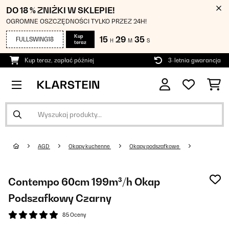
DO 18 % ZNIŻKI W SKLEPIE!
OGROMNE OSZCZĘDNOŚCI TYLKO PRZEZ 24H!
Kup
15
29
35
FULLSWING18
H
M
S
teraz
Kup teraz, zapłać później
3-letnia gwarancja
AGD
Okapy kuchenne
Okapy podszafkowe
Contempo 60cm 199m³/h Okap
Podszafkowy Czarny
85 Oceny