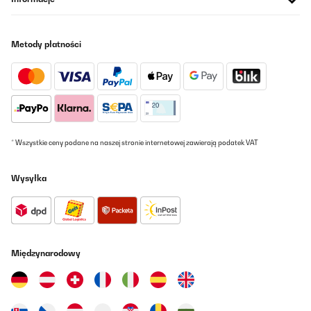
use it in recirculation mode and it's efficient enough. Looks good
and relatively easy to install with 4 screws included.
The light is bright and very white, I'm not sure how easy they are
Metody płatności
to replace if needed
Jack
Tłumacz
SPRAWDZONA OPINIA
15/10/2025
* Wszystkie ceny podane na naszej stronie internetowej zawierają podatek VAT
Günstig und erfüllt seinen Zweck!!
Wysyłka
Amazon-Benutzer
Tłumacz
SPRAWDZONA OPINIA
Międzynarodowy
18/07/2025
Très efficace et très esthétique