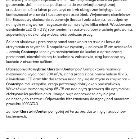
gotowania. Jeśli nie masz podłączenia do wentylacji zewnętrznej,
urządzenie można łatwo przełączyć na tryb obiegu zamkniętego: bez
konieczności wiercenia i kosztownych przeróbek. Wyjmowany aluminiowy
filtr tłuszczowy skutecznie zatrzymuje tłuszcz i zabrudzenia, jest odporny
na mycie w zmywarce – czyszczenie zajmuje tylko kilka minut. Wbudowane
oświetlenie LED (2 × 2 W) równomiernie rozświetla powierzchnię gotowania,
zapewniając doskonałą widoczność podczas pracy.
Solidna obudowa i przejrzysty panel sterowania są trwałe i łatwe do
utrzymania w czystości. Kompaktowe wymiary – zaledwie 15 cm szerokości
– czynią
Contempo
idealnym rozwiązaniem do kuchni o ograniczonej
przestrzeni, niezależnie czy to kuchnia w zabudowie, ciąg kuchenny czy
kuchnia z otwartym sufitem.
Dlaczego warto wybrać
Klarstein Contempo
?
Kompaktowe rozmiary,
niezawodna wydajność 200 m³/h, cicha praca z poziomem hałasu 61 dB,
oświetlenie LED oraz filtr tłuszczowy nadający się do mycia w zmywarce –
Contempo
ma wszystko, czego potrzebuje dobry okap podszafkowy.
Wskazówka: zamontuj okap 65–75 cm nad płytą grzewczą dla optymalnej
efektywności pochłaniania. Uwaga: wąż odprowadzający nie jest
dołączony do zestawu. Odpowiedni filtr zamienny dostępny pod numerem
produktu 10033740.
Zamów
Klarstein Contempo
i gotuj od teraz bez tłustej mgły i zapachów
kuchennych.