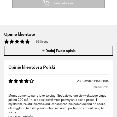
Dodaj do koszyka
Opinie klientów
85 Oceny
Dodaj Twoje opinie
Opinie klientów z Polski
SPRAWDZONA OPINIA
30/01/2026
Mamy zamontowany jako wyciąg. Spodziewałam się większego ciągu
jak na 220 m3/ h, ale zaskoczył mnie pozytywnie cicha pracą. I
myślałam, że stal nierdzewna jest srebrna nie pomalowana na szaro,
ale wygląda to estetycznie- choć nie wiem jak będzie z trwałością tej
farby.
Łatwy w montażu