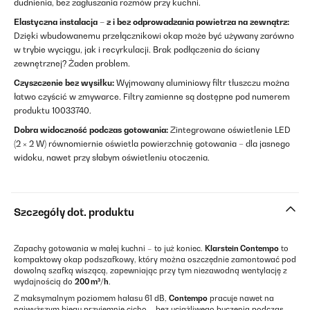
dudnienia, bez zagłuszania rozmów przy kuchni.
Elastyczna instalacja – z i bez odprowadzania powietrza na zewnątrz:
Dzięki wbudowanemu przełącznikowi okap może być używany zarówno
w trybie wyciągu, jak i recyrkulacji. Brak podłączenia do ściany
zewnętrznej? Żaden problem.
Czyszczenie bez wysiłku:
Wyjmowany aluminiowy filtr tłuszczu można
łatwo czyścić w zmywarce. Filtry zamienne są dostępne pod numerem
produktu 10033740.
Dobra widoczność podczas gotowania:
Zintegrowane oświetlenie LED
(2 × 2 W) równomiernie oświetla powierzchnię gotowania – dla jasnego
widoku, nawet przy słabym oświetleniu otoczenia.
Szczegóły dot. produktu
Zapachy gotowania w małej kuchni – to już koniec.
Klarstein Contempo
to
kompaktowy okap podszafkowy, który można oszczędnie zamontować pod
dowolną szafką wiszącą, zapewniając przy tym niezawodną wentylację z
wydajnością do
200 m³/h
.
Z maksymalnym poziomem hałasu 61 dB,
Contempo
pracuje nawet na
najwyższym biegu przyjemnie cicho – bez uciążliwego buczenia podczas