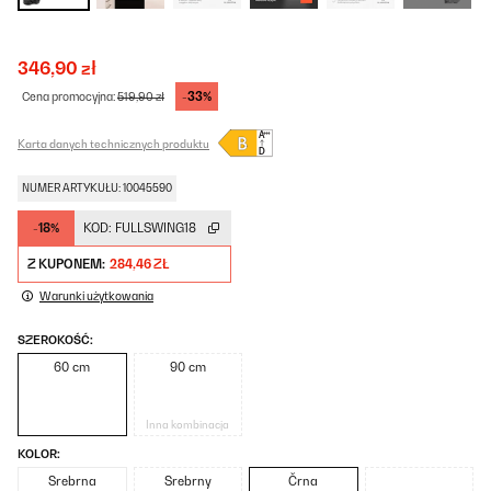
346,90 zł
-33%
Cena promocyjna:
519,90 zł
Karta danych technicznych produktu
NUMER ARTYKUŁU: 10045590
-18%
KOD:
FULLSWING18
Z KUPONEM:
284,46 ZŁ
Warunki użytkowania
SZEROKOŚĆ:
60 cm
90 cm
Inna kombinacja
KOLOR:
Srebrna
Srebrny
Črna